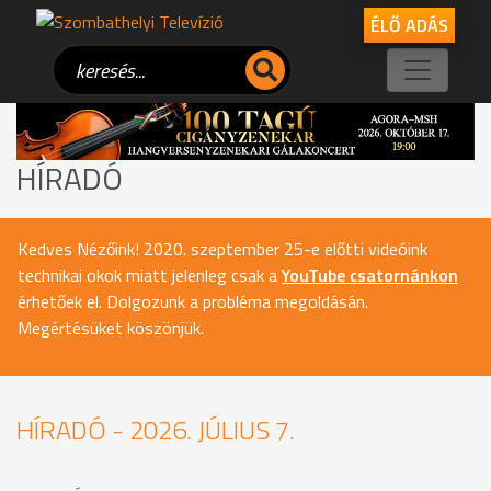
ÉLŐ ADÁS
HÍRADÓ
Kedves Nézőink! 2020. szeptember 25-e előtti videóink
technikai okok miatt jelenleg csak a
YouTube csatornánkon
érhetőek el. Dolgozunk a probléma megoldásán.
Megértésüket köszönjük.
HÍRADÓ - 2026. JÚLIUS 7.