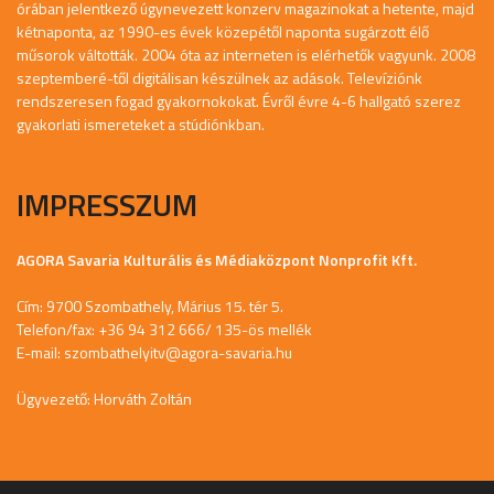
órában jelentkező úgynevezett konzerv magazinokat a hetente, majd
kétnaponta, az 1990-es évek közepétől naponta sugárzott élő
műsorok váltották. 2004 óta az interneten is elérhetők vagyunk. 2008
szeptemberé-től digitálisan készülnek az adások. Televíziónk
rendszeresen fogad gyakornokokat. Évről évre 4-6 hallgató szerez
gyakorlati ismereteket a stúdiónkban.
IMPRESSZUM
AGORA Savaria Kulturális és Médiaközpont Nonprofit Kft.
Cím: 9700 Szombathely, Márius 15. tér 5.
Telefon/fax: +36 94 312 666/ 135-ös mellék
E-mail:
szombathelyitv@agora-savaria.hu
Ügyvezető: Horváth Zoltán