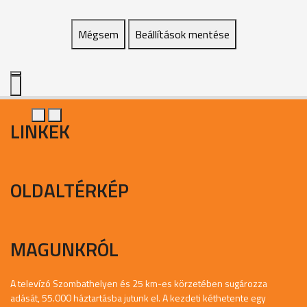
Mégsem
Beállítások mentése
LINKEK
OLDALTÉRKÉP
MAGUNKRÓL
A televízó Szombathelyen és 25 km-es körzetében sugározza
adását, 55.000 háztartásba jutunk el. A kezdeti kéthetente egy