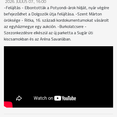
2026. JÚLIUS 07., 16:00
-Felújítás - Elbontották a Potyondi-árok hídját, nyár végére
befejeződhet a Dolgozók útja felújítása. -Szent Márton
öröksége - Ritka, 16. századi kordokumentumokat vásárolt
az egyházmegye egy aukción. -Burkolatcsere -
Szezonkezdésre elkészül az új parketta a Sugár úti
kiscsarnokban és az Aréna Savariában.