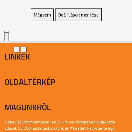
Mégsem
Beállítások mentése
LINKEK
OLDALTÉRKÉP
MAGUNKRÓL
A televízó Szombathelyen és 25 km-es körzetében sugározza
adását, 55.000 háztartásba jutunk el. A kezdeti kéthetente egy