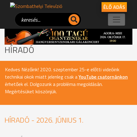
ÉLŐ ADÁS
HÍRADÓ
Kedves Nézőink! 2020. szeptember 25-e előtti videóink
technikai okok miatt jelenleg csak a
YouTube csatornánkon
érhetőek el. Dolgozunk a probléma megoldásán.
Megértésüket köszönjük.
HÍRADÓ - 2026. JÚNIUS 1.