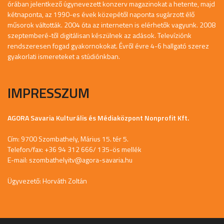
órában jelentkező úgynevezett konzerv magazinokat a hetente, majd
kétnaponta, az 1990-es évek közepétől naponta sugárzott élő
műsorok váltották. 2004 óta az interneten is elérhetők vagyunk. 2008
szeptemberé-től digitálisan készülnek az adások. Televíziónk
rendszeresen fogad gyakornokokat. Évről évre 4-6 hallgató szerez
gyakorlati ismereteket a stúdiónkban.
IMPRESSZUM
AGORA Savaria Kulturális és Médiaközpont Nonprofit Kft.
Cím: 9700 Szombathely, Márius 15. tér 5.
Telefon/fax: +36 94 312 666/ 135-ös mellék
E-mail:
szombathelyitv@agora-savaria.hu
Ügyvezető: Horváth Zoltán