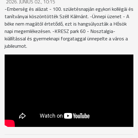
2026. JÚNIUS 02., 10:15
-Emberség és alázat - 100. születésnapján egykori kollégái és
tanítványai köszöntötték Széll Kálmánt. -Ünnepi üzenet - A
béke nem magától értetődő, ezt is hangsúlyozták a Hősök
napi megemlékezésen. -KRESZ park 60 - Nosztalgia-
kiállítással és gyermeknapi forgataggal ünnepelte a város a
jubileumot.