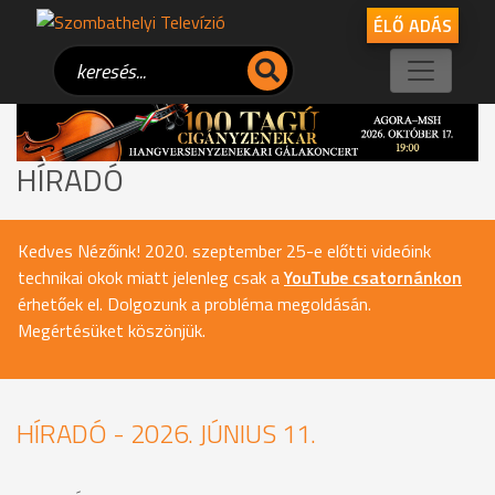
ÉLŐ ADÁS
HÍRADÓ
Kedves Nézőink! 2020. szeptember 25-e előtti videóink
technikai okok miatt jelenleg csak a
YouTube csatornánkon
érhetőek el. Dolgozunk a probléma megoldásán.
Megértésüket köszönjük.
HÍRADÓ - 2026. JÚNIUS 11.