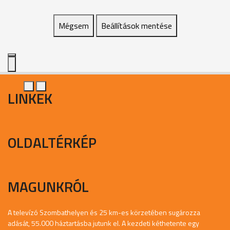
Mégsem
Beállítások mentése
LINKEK
OLDALTÉRKÉP
MAGUNKRÓL
A televízó Szombathelyen és 25 km-es körzetében sugározza
adását, 55.000 háztartásba jutunk el. A kezdeti kéthetente egy