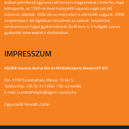
órában jelentkező úgynevezett konzerv magazinokat a hetente, majd
kétnaponta, az 1990-es évek közepétől naponta sugárzott élő
műsorok váltották. 2004 óta az interneten is elérhetők vagyunk. 2008
szeptemberé-től digitálisan készülnek az adások. Televíziónk
rendszeresen fogad gyakornokokat. Évről évre 4-6 hallgató szerez
gyakorlati ismereteket a stúdiónkban.
IMPRESSZUM
AGORA Savaria Kulturális és Médiaközpont Nonprofit Kft.
Cím: 9700 Szombathely, Márius 15. tér 5.
Telefon/fax: +36 94 312 666/ 135-ös mellék
E-mail:
szombathelyitv@agora-savaria.hu
Ügyvezető: Horváth Zoltán