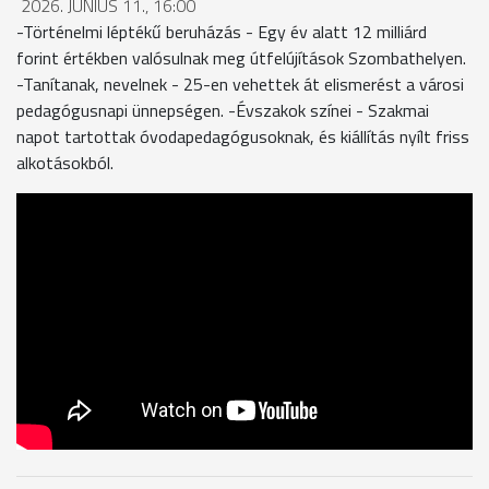
2026. JÚNIUS 11., 16:00
-Történelmi léptékű beruházás - Egy év alatt 12 milliárd
forint értékben valósulnak meg útfelújítások Szombathelyen.
-Tanítanak, nevelnek - 25-en vehettek át elismerést a városi
pedagógusnapi ünnepségen. -Évszakok színei - Szakmai
napot tartottak óvodapedagógusoknak, és kiállítás nyílt friss
alkotásokból.