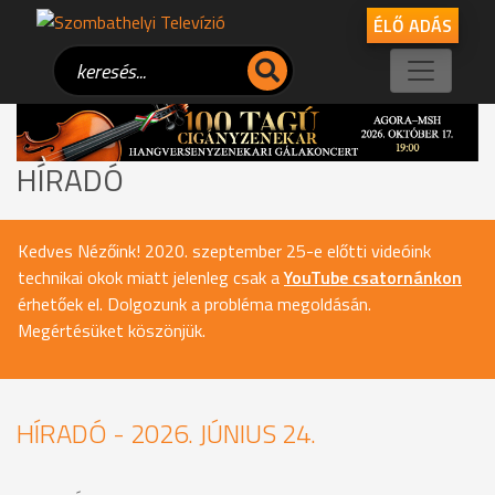
ÉLŐ ADÁS
HÍRADÓ
Kedves Nézőink! 2020. szeptember 25-e előtti videóink
technikai okok miatt jelenleg csak a
YouTube csatornánkon
érhetőek el. Dolgozunk a probléma megoldásán.
Megértésüket köszönjük.
HÍRADÓ - 2026. JÚNIUS 24.