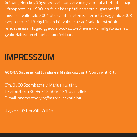
órában jelentkező úgynevezett konzerv magazinokat a hetente, majd
kétnaponta, az 1990-es évek közepétől naponta sugárzott élő
műsorok váltották. 2004 óta az interneten is elérhetők vagyunk. 2008
szeptemberé-től digitálisan készülnek az adások. Televíziónk
rendszeresen fogad gyakornokokat. Évről évre 4-6 hallgató szerez
gyakorlati ismereteket a stúdiónkban.
IMPRESSZUM
AGORA Savaria Kulturális és Médiaközpont Nonprofit Kft.
Cím: 9700 Szombathely, Márius 15. tér 5.
Telefon/fax: +36 94 312 666/ 135-ös mellék
E-mail:
szombathelyitv@agora-savaria.hu
Ügyvezető: Horváth Zoltán