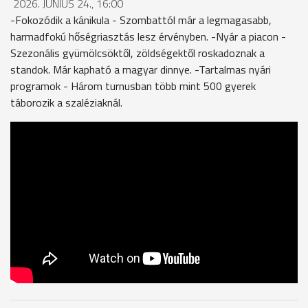
2026. JÚNIUS 24., 16:00
-Fokozódik a kánikula - Szombattól már a legmagasabb,
harmadfokú hőségriasztás lesz érvényben. -Nyár a piacon -
Szezonális gyümölcsöktől, zöldségektől roskadoznak a
standok. Már kapható a magyar dinnye. -Tartalmas nyári
programok - Három turnusban több mint 500 gyerek
táborozik a szaléziaknál.