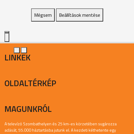
Mégsem
Beállítások mentése
LINKEK
OLDALTÉRKÉP
MAGUNKRÓL
A televízó Szombathelyen és 25 km-es körzetében sugározza
adását, 55.000 háztartásba jutunk el. A kezdeti kéthetente egy