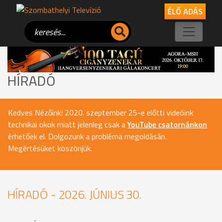
ÉLŐ ADÁS
HÍRADÓ
Kedves Nézőink! 2020. szeptember 25-e előtti videóink
technikai okok miatt jelenleg csak a
YouTube csatornánkon
érhetőek el. Dolgozunk a probléma megoldásán.
Megértésüket köszönjük.
HÍRADÓ - 2026. JÚNIUS 30.