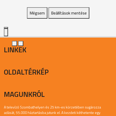
Mégsem
Beállítások mentése
LINKEK
OLDALTÉRKÉP
MAGUNKRÓL
A televízó Szombathelyen és 25 km-es körzetében sugározza
adását, 55.000 háztartásba jutunk el. A kezdeti kéthetente egy