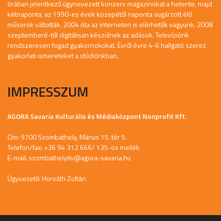
órában jelentkező úgynevezett konzerv magazinokat a hetente, majd
kétnaponta, az 1990-es évek közepétől naponta sugárzott élő
műsorok váltották. 2004 óta az interneten is elérhetők vagyunk. 2008
szeptemberé-től digitálisan készülnek az adások. Televíziónk
rendszeresen fogad gyakornokokat. Évről évre 4-6 hallgató szerez
gyakorlati ismereteket a stúdiónkban.
IMPRESSZUM
AGORA Savaria Kulturális és Médiaközpont Nonprofit Kft.
Cím: 9700 Szombathely, Márius 15. tér 5.
Telefon/fax: +36 94 312 666/ 135-ös mellék
E-mail:
szombathelyitv@agora-savaria.hu
Ügyvezető: Horváth Zoltán