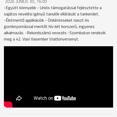
2026. JÚNIUS 30., 16:00
-Együtt könnyebb - Uniós támogatással fejlesztette a
sajátos nevelési igényű tanulók ellátását a tankerület.
-Életmentő applikációk - Önkénteseket riaszt és
gombnyomással mentőt hív két korszerű, ingyenes
alkalmazás. -Rekordszámú nevezés -Szombaton rendezik
meg a 42. Vasi Vasember triatlonversenyt.