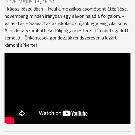
2026. MÁJUS 13., 16:00
-Káosz készülőben - Indul a mozaikos csomópont átépítése,
novemberig minden irányban egy sávon halad a forgalom. -
Választás - Szavaztak az iskolások, újabb egy évig Alacsony
Ákos lesz Szombathely diákpolgármestere. -Örökbefogadott
temető - Önkéntesek gondozzák rendszeresen a lezárt
kámoni sírkertet.