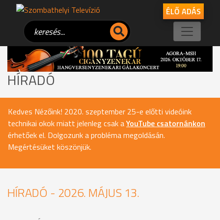
ÉLŐ ADÁS
HÍRADÓ
Kedves Nézőink! 2020. szeptember 25-e előtti videóink
technikai okok miatt jelenleg csak a
YouTube csatornánkon
érhetőek el. Dolgozunk a probléma megoldásán.
Megértésüket köszönjük.
HÍRADÓ - 2026. MÁJUS 13.