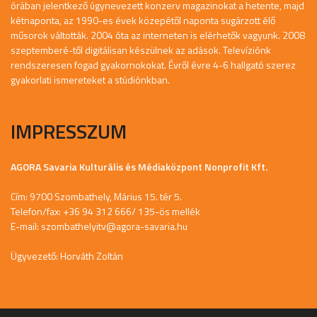
órában jelentkező úgynevezett konzerv magazinokat a hetente, majd
kétnaponta, az 1990-es évek közepétől naponta sugárzott élő
műsorok váltották. 2004 óta az interneten is elérhetők vagyunk. 2008
szeptemberé-től digitálisan készülnek az adások. Televíziónk
rendszeresen fogad gyakornokokat. Évről évre 4-6 hallgató szerez
gyakorlati ismereteket a stúdiónkban.
IMPRESSZUM
AGORA Savaria Kulturális és Médiaközpont Nonprofit Kft.
Cím: 9700 Szombathely, Márius 15. tér 5.
Telefon/fax: +36 94 312 666/ 135-ös mellék
E-mail:
szombathelyitv@agora-savaria.hu
Ügyvezető: Horváth Zoltán