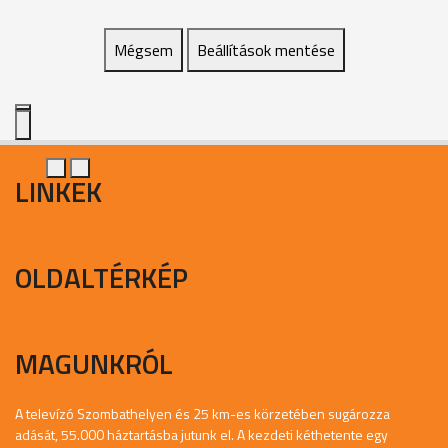
Mégsem
Beállítások mentése
LINKEK
OLDALTÉRKÉP
MAGUNKRÓL
A televízó Szombathelyen és 25 km-es körzetében sugározza
adását, 55.000 háztartásba jutunk el. A kezdeti kéthetente egy