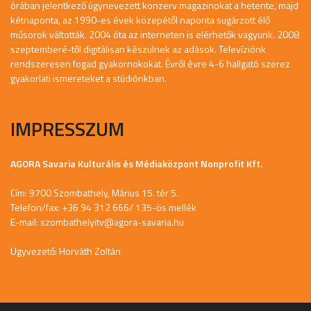
órában jelentkező úgynevezett konzerv magazinokat a hetente, majd
kétnaponta, az 1990-es évek közepétől naponta sugárzott élő
műsorok váltották. 2004 óta az interneten is elérhetők vagyunk. 2008
szeptemberé-től digitálisan készülnek az adások. Televíziónk
rendszeresen fogad gyakornokokat. Évről évre 4-6 hallgató szerez
gyakorlati ismereteket a stúdiónkban.
IMPRESSZUM
AGORA Savaria Kulturális és Médiaközpont Nonprofit Kft.
Cím: 9700 Szombathely, Márius 15. tér 5.
Telefon/fax: +36 94 312 666/ 135-ös mellék
E-mail:
szombathelyitv@agora-savaria.hu
Ügyvezető: Horváth Zoltán