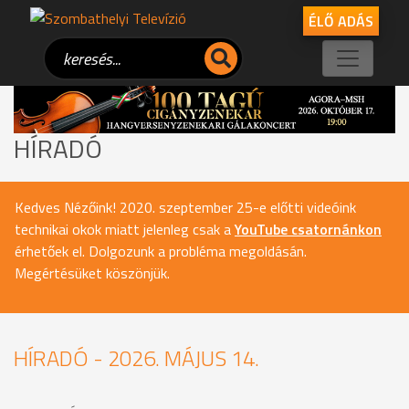
ÉLŐ ADÁS
HÍRADÓ
Kedves Nézőink! 2020. szeptember 25-e előtti videóink
technikai okok miatt jelenleg csak a
YouTube csatornánkon
érhetőek el. Dolgozunk a probléma megoldásán.
Megértésüket köszönjük.
HÍRADÓ - 2026. MÁJUS 14.