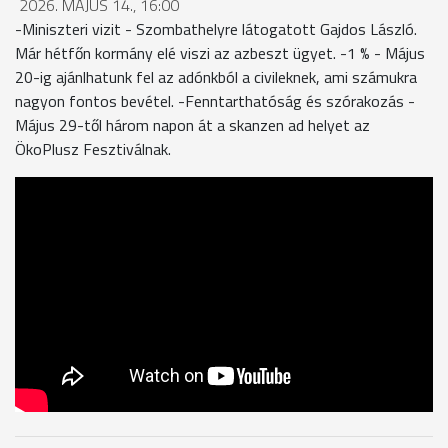
2026. MÁJUS 14., 16:00
-Miniszteri vizit - Szombathelyre látogatott Gajdos László.
Már hétfőn kormány elé viszi az azbeszt ügyet. -1 % - Május
20-ig ajánlhatunk fel az adónkból a civileknek, ami számukra
nagyon fontos bevétel. -Fenntarthatóság és szórakozás -
Május 29-től három napon át a skanzen ad helyet az
ÖkoPlusz Fesztiválnak.