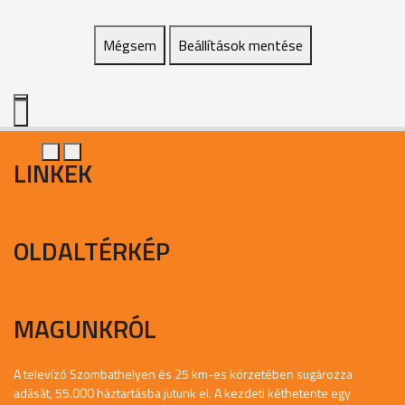
Mégsem
Beállítások mentése
LINKEK
OLDALTÉRKÉP
MAGUNKRÓL
A televízó Szombathelyen és 25 km-es körzetében sugározza
adását, 55.000 háztartásba jutunk el. A kezdeti kéthetente egy