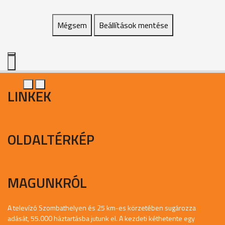
Mégsem
Beállítások mentése
LINKEK
OLDALTÉRKÉP
MAGUNKRÓL
A televízó Szombathelyen és 25 km-es körzetében sugározza
adását, 55.000 háztartásba jutunk el. A kezdeti kéthetente egy