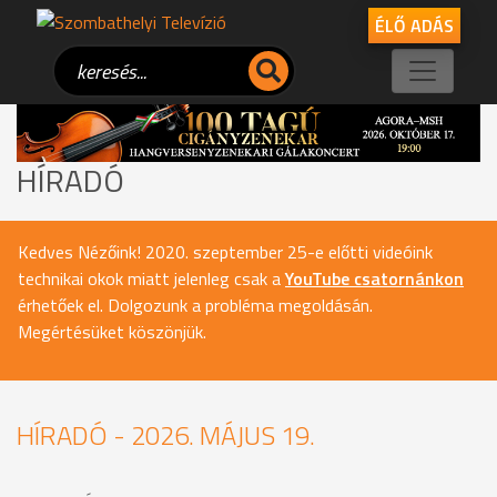
ÉLŐ ADÁS
HÍRADÓ
Kedves Nézőink! 2020. szeptember 25-e előtti videóink
technikai okok miatt jelenleg csak a
YouTube csatornánkon
érhetőek el. Dolgozunk a probléma megoldásán.
Megértésüket köszönjük.
HÍRADÓ - 2026. MÁJUS 19.