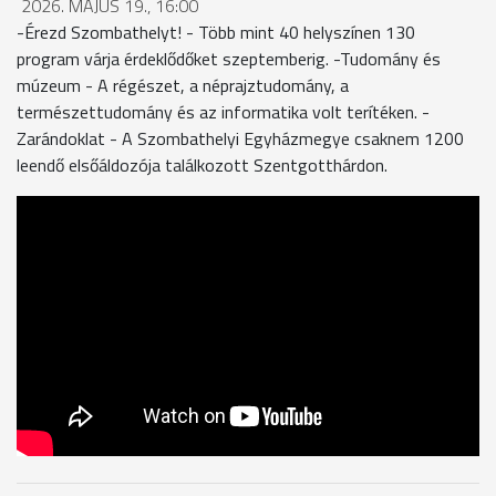
2026. MÁJUS 19., 16:00
-Érezd Szombathelyt! - Több mint 40 helyszínen 130
program várja érdeklődőket szeptemberig. -Tudomány és
múzeum - A régészet, a néprajztudomány, a
természettudomány és az informatika volt terítéken. -
Zarándoklat - A Szombathelyi Egyházmegye csaknem 1200
leendő elsőáldozója találkozott Szentgotthárdon.