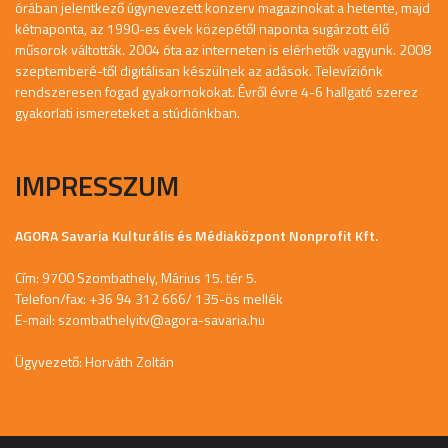
órában jelentkező úgynevezett konzerv magazinokat a hetente, majd
kétnaponta, az 1990-es évek közepétől naponta sugárzott élő
műsorok váltották. 2004 óta az interneten is elérhetők vagyunk. 2008
szeptemberé-től digitálisan készülnek az adások. Televíziónk
rendszeresen fogad gyakornokokat. Évről évre 4-6 hallgató szerez
gyakorlati ismereteket a stúdiónkban.
IMPRESSZUM
AGORA Savaria Kulturális és Médiaközpont Nonprofit Kft.
Cím: 9700 Szombathely, Márius 15. tér 5.
Telefon/fax: +36 94 312 666/ 135-ös mellék
E-mail:
szombathelyitv@agora-savaria.hu
Ügyvezető: Horváth Zoltán