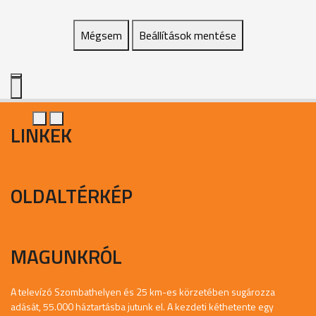
Mégsem
Beállítások mentése
LINKEK
OLDALTÉRKÉP
MAGUNKRÓL
A televízó Szombathelyen és 25 km-es körzetében sugározza
adását, 55.000 háztartásba jutunk el. A kezdeti kéthetente egy