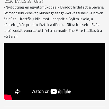
2026. MÁJUS 28., 08:27
-Nyitottság és együttműködés - Évadot hirdetett a Savaria
Szimfonikus Zenekar, különlegességekkel készülnek. -Hetven
és húsz - Kettős jubileumot ünnepelt a Nyitra iskola, a
pénteki gálán produkcióztak a diákok. -Ritka kincsek - Száz
autócsodát vonultatott fel a harmadik The Elite találkozó a
Fő téren.