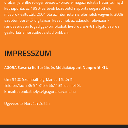
órában jelentkező úgynevezett konzerv magazinokat a hetente, majd
kétnaponta, az 1990-es évek közepétől naponta sugárzott élő
műsorok váltották. 2004 óta az interneten is elérhetők vagyunk. 2008
szeptemberé-től digitálisan készülnek az adások. Televíziónk
rendszeresen fogad gyakornokokat. Évről évre 4-6 hallgató szerez
gyakorlati ismereteket a stúdiónkban.
IMPRESSZUM
AGORA Savaria Kulturális és Médiaközpont Nonprofit Kft.
Cím: 9700 Szombathely, Márius 15. tér 5.
Telefon/fax: +36 94 312 666/ 135-ös mellék
E-mail:
szombathelyitv@agora-savaria.hu
Ügyvezető: Horváth Zoltán