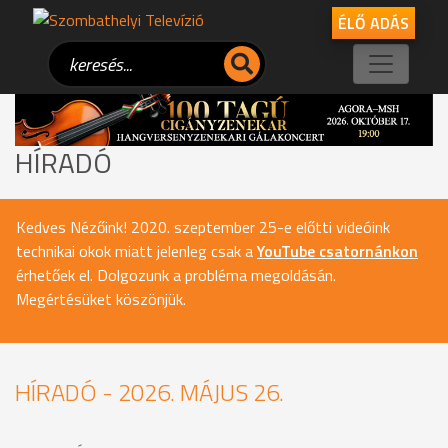
ÉLŐ ADÁS
HÍRADÓ
Kedves Nézőink! 2020. szeptember 25-e előtti videóink
technikai okok miatt jelenleg csak a
YouTube csatornánkon
érhetőek el. Dolgozunk a probléma megoldásán.
Megértésüket köszönjük.
HÍRADÓ - 2026. MÁJUS 26.