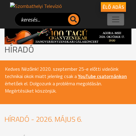
ÉLŐ ADÁS
HÍRADÓ
Kedves Nézőink! 2020. szeptember 25-e előtti videóink
technikai okok miatt jelenleg csak a
YouTube csatornánkon
érhetőek el. Dolgozunk a probléma megoldásán.
Megértésüket köszönjük.
HÍRADÓ - 2026. MÁJUS 6.