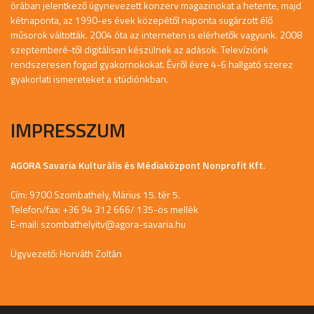
órában jelentkező úgynevezett konzerv magazinokat a hetente, majd
kétnaponta, az 1990-es évek közepétől naponta sugárzott élő
műsorok váltották. 2004 óta az interneten is elérhetők vagyunk. 2008
szeptemberé-től digitálisan készülnek az adások. Televíziónk
rendszeresen fogad gyakornokokat. Évről évre 4-6 hallgató szerez
gyakorlati ismereteket a stúdiónkban.
IMPRESSZUM
AGORA Savaria Kulturális és Médiaközpont Nonprofit Kft.
Cím: 9700 Szombathely, Márius 15. tér 5.
Telefon/fax: +36 94 312 666/ 135-ös mellék
E-mail:
szombathelyitv@agora-savaria.hu
Ügyvezető: Horváth Zoltán