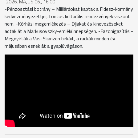
2026. MÁJUS 06., 16:00
-Pénzosztási botrány – Milliárdokat kaptak a Fidesz-kormány
kedvezményezettjei, fontos kulturális rendezvények viszont
nem. -Kórházi megemlékezés – Díjakat és kinevezéseket
adtak át a Markusovszky-emlékünnepségen. -Fazonigazítás -
Megnyírták a Vasi Skanzen birkáit, a rackák minden év
májusában esnek át a gyapjúvágáson.