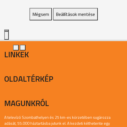
Mégsem
Beállítások mentése
LINKEK
OLDALTÉRKÉP
MAGUNKRÓL
A televízó Szombathelyen és 25 km-es körzetében sugározza
adását, 55.000 háztartásba jutunk el. A kezdeti kéthetente egy