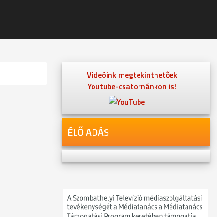
Videóink megtekinthetőek
Youtube-csatornánkon is!
ÉLŐ ADÁS