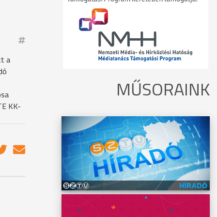
t a
dó
MŰSORAINK
osa
ZTE KK-