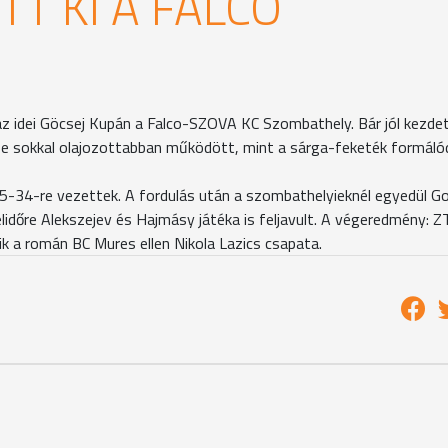
T KI A FALCO
z idei Göcsej Kupán a Falco-SZOVA KC Szombathely. Bár jól kezdet
ese sokkal olajozottabban működött, mint a sárga-feketék formáló
 45-34-re vezettek. A fordulás után a szombathelyieknél egyedül G
élidőre Alekszejev és Hajmásy játéka is feljavult. A végeredmény: 
k a román BC Mures ellen Nikola Lazics csapata.