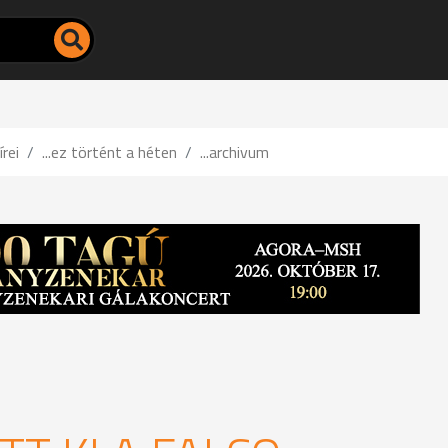
írei
...ez történt a héten
...archivum