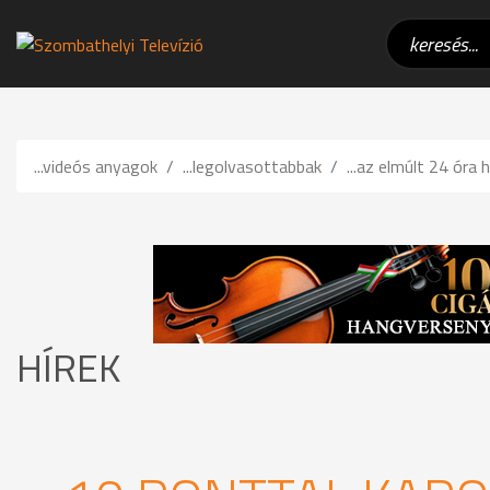
...videós anyagok
...legolvasottabbak
...az elmúlt 24 óra h
HÍREK