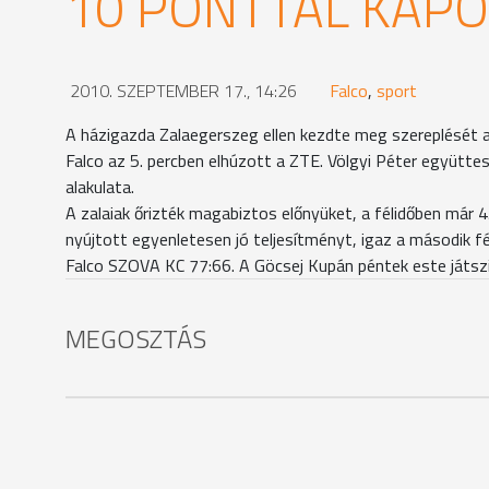
10 PONTTAL KAPOT
2010. SZEPTEMBER 17., 14:26
Falco
,
sport
A házigazda Zalaegerszeg ellen kezdte meg szereplését a
Falco az 5. percben elhúzott a ZTE. Völgyi Péter együtt
alakulata.
A zalaiak őrizték magabiztos előnyüket, a félidőben már
nyújtott egyenletesen jó teljesítményt, igaz a második f
Falco SZOVA KC 77:66. A Göcsej Kupán péntek este játszi
MEGOSZTÁS