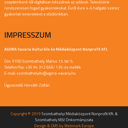
szeptemberé-től digitálisan készülnek az adások. Televíziónk
rendszeresen fogad gyakornokokat. Évről évre 4-6 hallgató szerez
gyakorlati ismereteket a stúdiónkban.
IMPRESSZUM
AGORA Savaria Kulturális és Médiaközpont Nonprofit Kft.
Cím: 9700 Szombathely, Márius 15. tér 5.
Telefon/fax: +36 94 312 666/ 135-ös mellék
E-mail:
szombathelyitv@agora-savaria.hu
Ügyvezető: Horváth Zoltán
Copyright © 2019
Szombathelyi Médiaközpont Nonprofit Kft. &
Szombathely MJV Önkormányzata
Design & CMS by
Webmark Europe