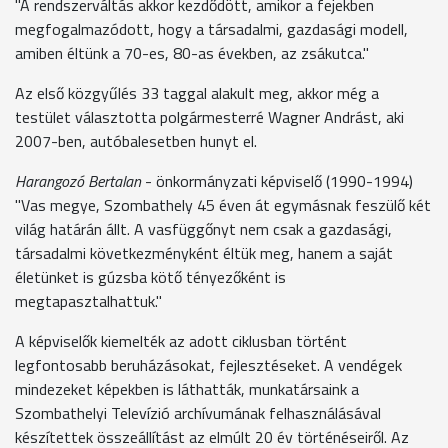
"A rendszerváltás akkor kezdődött, amikor a fejekben
megfogalmazódott, hogy a társadalmi, gazdasági modell,
amiben éltünk a 70-es, 80-as években, az zsákutca."
Az első közgyűlés 33 taggal alakult meg, akkor még a
testület választotta polgármesterré Wagner Andrást, aki
2007-ben, autóbalesetben hunyt el.
Harangozó Bertalan
- önkormányzati képviselő (1990-1994)
"Vas megye, Szombathely 45 éven át egymásnak feszülő két
világ határán állt. A vasfüggőnyt nem csak a gazdasági,
társadalmi következményként éltük meg, hanem a saját
életünket is gúzsba kötő tényezőként is
megtapasztalhattuk."
A képviselők kiemelték az adott ciklusban történt
legfontosabb beruházásokat, fejlesztéseket. A vendégek
mindezeket képekben is láthatták, munkatársaink a
Szombathelyi Televízió archívumának felhasználásával
készítettek összeállítást az elmúlt 20 év történéseiről. Az