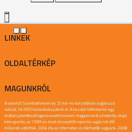
LINKEK
OLDALTÉRKÉP
MAGUNKRÓL
A televízó Szombathelyen és 25 km-es körzetében sugározza
adását, 55.000 háztartásba jutunk el. A kezdeti kéthetente egy
órában jelentkező úgynevezett konzerv magazinokat a hetente, majd
kétnaponta, az 1990-es évek közepétől naponta sugárzott élő
műsorok váltották. 2004 óta az interneten is elérhetők vagyunk. 2008