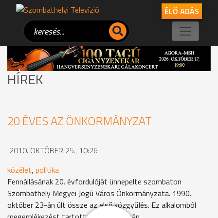
ÉLŐ ADÁS
HÍREK
20 ÉVES AZ ÖNKORMÁNYZAT
2010. OKTÓBER 25., 10:26
közélet
,
politika
Fennállásának 20. évfordulóját ünnepelte szombaton
Szombathely Megyei Jogú Város Önkormányzata. 1990.
október 23-án ült össze az első közgyűlés. Ez alkalomból
megemlékezést tartottak a Városházán.