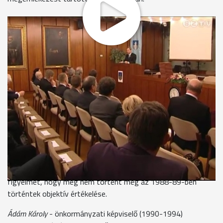
A program kezdeteként a megjelentek egy perces néma
felállással emlékeztek azokra az elhunyt képviselőkre, akik
már nem lehetnek itt a jubileumon. A rendszerváltás óta öt
önkormányzati ciklus zárult le, Puskás Tivadar a negyedik
polgármester, aki a várost irányítja. Házigazdaként ő
köszöntötte a jelenlévőket.
Dr. Puskás Tivadar
- polgármester
"Úgy érezzük, hogy a dátumra úgy is emlékeznünk kell, hogy
az önkormányzatiságot megünnepeljük."
Ciklusonként egy-egy volt képviselő emlékezett a korábbi
évekre. A rendszerváltás előtti időszakról Ádám Károly, az
első MDF-es képviselők egyike beszélt, aki arra hívta fel a
figyelmet, hogy még nem történt meg az 1988-89-ben
történtek objektív értékelése.
Ádám Károly
- önkormányzati képviselő (1990-1994)