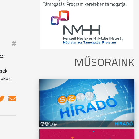
at
MŰSORAINK
erek
 okoz.