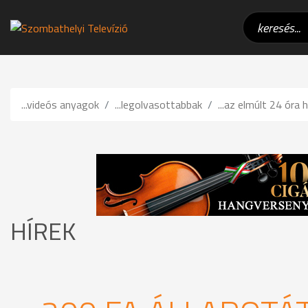
...videós anyagok
...legolvasottabbak
...az elmúlt 24 óra h
HÍREK