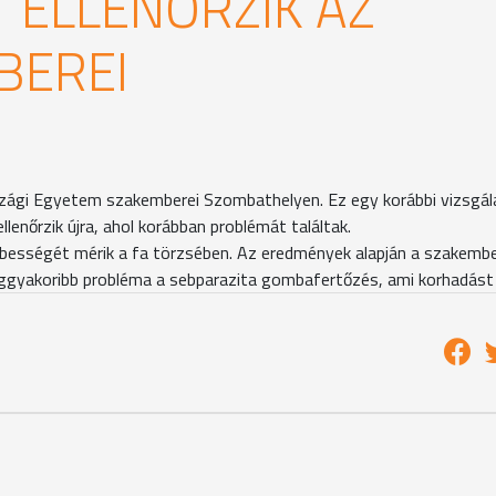
 ELLENŐRZIK AZ
BEREI
szági Egyetem szakemberei Szombathelyen. Ez egy korábbi vizsgál
enőrzik újra, ahol korábban problémát találtak.
sebességét mérik a fa törzsében. Az eredmények alapján a szakemb
leggyakoribb probléma a sebparazita gombafertőzés, ami korhadást