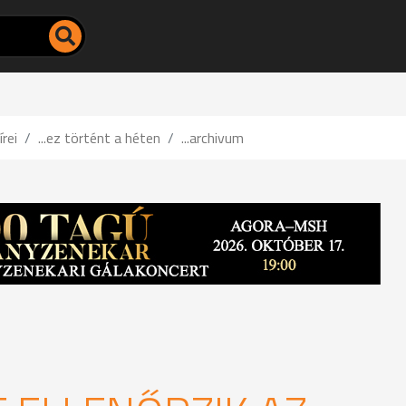
írei
...ez történt a héten
...archivum