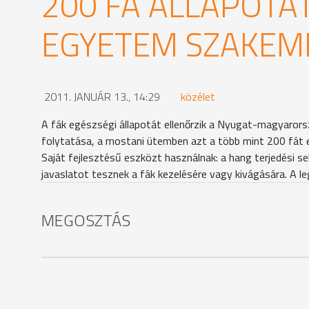
200 FA ÁLLAPOTÁT
EGYETEM SZAKEM
2011. JANUÁR 13., 14:29
közélet
A fák egészségi állapotát ellenőrzik a Nyugat-magyaror
folytatása, a mostani ütemben azt a több mint 200 fát ell
Saját fejlesztésű eszközt használnak: a hang terjedési 
javaslatot tesznek a fák kezelésére vagy kivágására. A 
MEGOSZTÁS