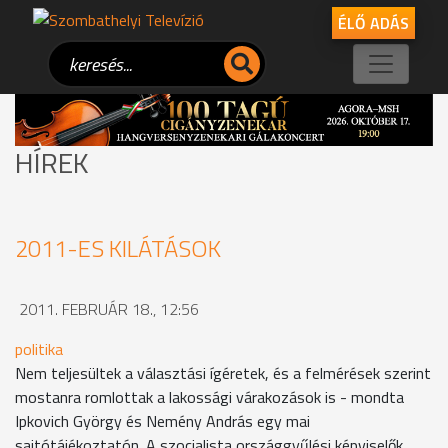
ÉLŐ ADÁS
HÍREK
2011-ES KILÁTÁSOK
2011. FEBRUÁR 18., 12:56
politika
Nem teljesültek a választási ígéretek, és a felmérések szerint
mostanra romlottak a lakossági várakozások is - mondta
Ipkovich György és Nemény András egy mai
sajtótájékoztatón. A szocialista országgyűlési képviselők