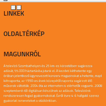
LINKEK
OLDALTÉRKÉP
MAGUNKRÓL
A televízó Szombathelyen és 25 km-es körzetében sugározza
adását, 55.000 háztartásba jutunk el. A kezdeti kéthetente egy
órában jelentkező úgynevezett konzerv magazinokat a hetente, majd
kétnaponta, az 1990-es évek közepétől naponta sugárzott élő
műsorok váltották. 2004 óta az interneten is elérhetők vagyunk. 2008
szeptemberé-től digitálisan készülnek az adások. Televíziónk
rendszeresen fogad gyakornokokat. Évről évre 4-6 hallgató szerez
gyakorlati ismereteket a stúdiónkban.