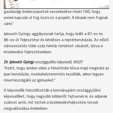
egymással való rossz kommunikációja, a fideszhez közeli
gazdasági érdekcsoportok veszekedése miatt félő, hogy
ennek kapcsán el fog úszni ez a projekt. A kínaiak nem fognak
várni."
Ipkovich György aggályosnak tartja, hogy leállt a 87-es és
86-os út fejlesztése és kérdéses a reptérberuházás. Az előző
városvezetés több száz hektár területet vásárolt, bízva a
közlekedési fejlesztésekben.
Dr. Ipkovich György
országgyűlési képviselő, MSZP
"Azért, hogy amikor ebbe a felvetésbe bízva majd megindul az
ipari beruházás, munkahelyteremtés kezdődik, akkor legyen
mivel kiszolgálni az igényeket."
A képviselők felszólították a kormánypárti országgyűlési
képviselőket, hogy nagyobb lobbierőt fejtsenek ki, és adjanak
számot arról, mit tettek a közlekedésfejlesztési tervek
megvalósulása érdekében