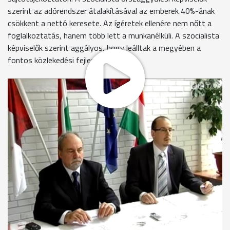
szerint az adórendszer átalakításával az emberek 40%-ának
csökkent a nettó keresete. Az ígéretek ellenére nem nőtt a
foglalkoztatás, hanem több lett a munkanélküli. A szocialista
képviselők szerint aggályos, hogy leálltak a megyében a
fontos közlekedési fejlesztések.
A kormány nem segít a bajba jutott lakáshiteleseknek, pedig
sokan azért szavaztak a kormánypártra, mert a kampány
során a helyzet rendezését ígérték - mondta Nemény András.
A szocialista képviselő szerint a kilakoltatási moratórium nem
megoldás. A választási kampányban egymillió új munkahelyet
ígértek Magyarországon, ehelyett 100 ezerrel lett kevesebb
az elmúlt időszakban, mondta az mszp-s országgyűlési
képviselő. Nemény András szerint az előző kormányzat idején
kiemelten kezelték a Vát-Porpáci reptér megépítését, most
viszont nem történik semmi ebben az ügyben.
Dr. Nemény András
országgyűlési képviselő, MSZP
"A két minisztréium, a Gazdasági és a Közlekedési,