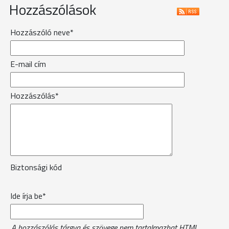
Hozzászólások
Hozzászóló neve*
E-mail cím
Hozzászólás*
Biztonsági kód
Ide írja be*
A hozzászólás tárgya és szövege nem tartalmazhat HTML