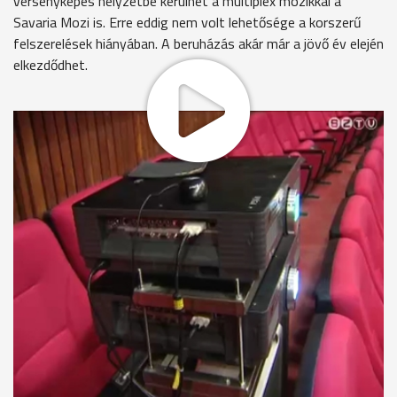
versenyképes helyzetbe kerülhet a multiplex mozikkal a
Savaria Mozi is. Erre eddig nem volt lehetősége a korszerű
felszerelések hiányában. A beruházás akár már a jövő év elején
elkezdődhet.
2004 óta közel 500 millió forintot fordított az
önkormányzat a belvárosi filmszínház fejlesztésére.
Legutóbb a homlokzat és a belsikátor kapott új köntöst.
Ekkor vállalta a város, hogy 5 évig a mozi mindkét termét
art-moziként üzemelteti. Ehhez azonban elengedhetetlenné
vált rendszer digitalizálása. A tervek megvalósításához a
Nemzeti Erőforrás Minisztérium pályázatán nyert forrást az
önkormányzat.
Lazáry Viktor alpolgármester
"Magyarországon egyedülálló módon a Savaria Mozi mindkét
termére nyert ezen a pályázaton. Közel 21 millió forintot
tudott a 100 milliós keretből elhozni, tehát a források