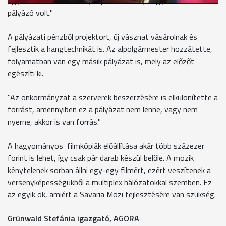
egyötödét Szombathely kapta amellett, hogy több mint 10
pályázó volt."
A pályázati pénzből projektort, új vásznat vásárolnak és
fejlesztik a hangtechnikát is. Az alpolgármester hozzátette,
folyamatban van egy másik pályázat is, mely az előzőt
egészíti ki.
"Az önkormányzat a szerverek beszerzésére is elkülönítette a
forrást, amennyiben ez a pályázat nem lenne, vagy nem
nyerne, akkor is van forrás."
A hagyományos filmkópiák előállítása akár több százezer
forint is lehet, így csak pár darab készül belőle. A mozik
kénytelenek sorban állni egy-egy filmért, ezért veszítenek a
versenyképességükből a multiplex hálózatokkal szemben. Ez
az egyik ok, amiért a Savaria Mozi fejlesztésére van szükség.
Grünwald Stefánia igazgató, AGORA