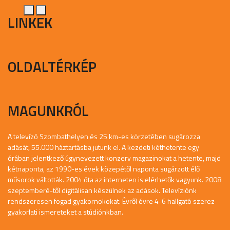
LINKEK
OLDALTÉRKÉP
MAGUNKRÓL
A televízó Szombathelyen és 25 km-es körzetében sugározza
adását, 55.000 háztartásba jutunk el. A kezdeti kéthetente egy
órában jelentkező úgynevezett konzerv magazinokat a hetente, majd
kétnaponta, az 1990-es évek közepétől naponta sugárzott élő
műsorok váltották. 2004 óta az interneten is elérhetők vagyunk. 2008
szeptemberé-től digitálisan készülnek az adások. Televíziónk
rendszeresen fogad gyakornokokat. Évről évre 4-6 hallgató szerez
gyakorlati ismereteket a stúdiónkban.