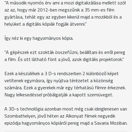
"A második nyomós érv ami a mozi digitalizálása mellett szól
az az, hogy már 2012-ben megszűnik a 35 mm-es film
gyártása, tehát egy az egyben kikerül majd a mozikból és a
helyüket a digitális kópiák fogják átvenni."
Így néz ki egy hagyományos kópia.
"A gépészek ezt szokták összefűzni, beállítani és erről pereg
a film. És ott látható fönt a jövő, azok digitális projektorok."
Ezek a készülékek a 3 D-s rendszerben 2 különböző képet
vetítenek egymásra, így nyújtva térézetet a közönség
számára. Ezek a gyerekek már egy térhatású filmre érkeznek.
Nagy lelkesedéssel próbálgatják a kapott szemüveget.
A 3D-s technológia azonban most még csak ideiglenesen van
Szombathelyen, jövő héten az Alkonyat filmek negyedik
epizódja hagyományos kópiáról pereg majd a Savaria Moziban.