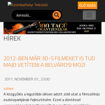
ÉLŐ ADÁS
HÍREK
2012-BEN MÁR 3D-S FILMEKET IS TUD
MAJD VETÍTENI A BELVÁROSI MOZI
2011. NOVEMBER 07., 23:00
színes
A közgyűlés a legutóbbi ülésen adott zöld utat a filmszínház
eszközparkjának fejlesztésére. Ezzel a döntéssel