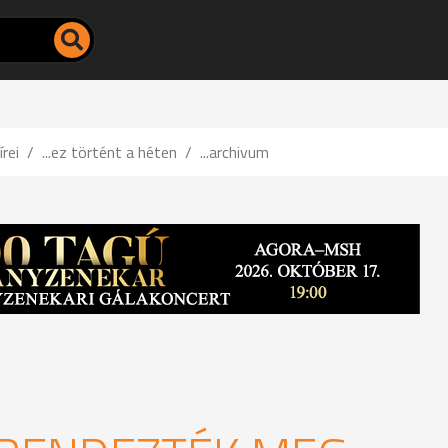
írei
...ez történt a héten
...archivum