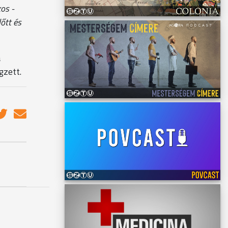
os -
őtt és
a
gzett.