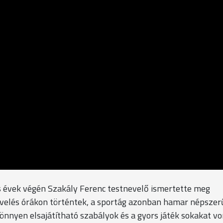
s évek végén Szakály Ferenc testnevelő ismertette meg
evelés órákon történtek, a sportág azonban hamar népszerű
önnyen elsajátítható szabályok és a gyors játék sokakat vo