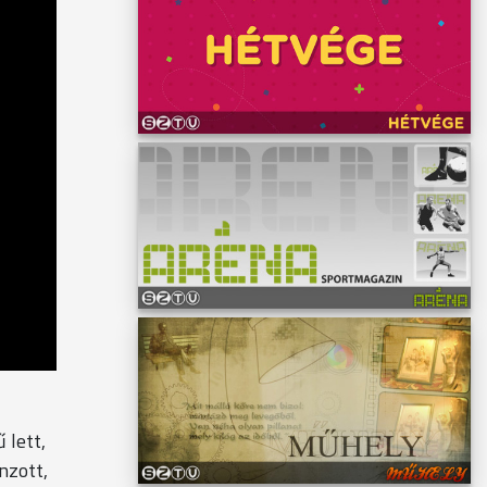
 lett,
nzott,