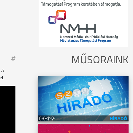
MŰSORAINK
 A
l.