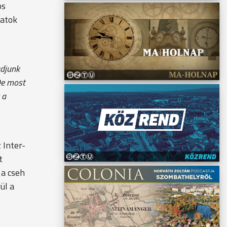
os
patok
udjunk
De most
 a
 Inter-
t
 a cseh
ül a