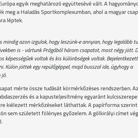
-Európa egyik meghatározó együttesévé vált. A hagyomány
ék meg a Haladás Sportkomplexumban, ahol a magyar csa
ra léptek.
s mindig azon izgulok, hogy leszünk-e annyian, hogy legalább t
 években is - vártunk Prágából három csapatot, most négy jött. 
os képességűek voltak és kis különbségek voltak. Bejelentkezett
ni. Külön jöttek egy repülőgéppel, majd busszal ide, úgyhogy a
jó.
csapat mérte össze tudását körmérkőzéses rendszerben. Az
labdaszerzés és a kapusteljesítmény egyaránt kulcsszerepe
ire kiélezett mérkőzéseket láthattak. A papírforma szerint
ón sem született fölényes győzelem. A gólkirályi címet vég
l.