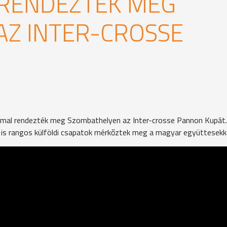
 RENDEZTÉK MEG
Z INTER-CROSSE
ommal rendezték meg Szombathelyen az Inter-crosse Pannon Kupát.
 is rangos külföldi csapatok mérkőztek meg a magyar együttesekke