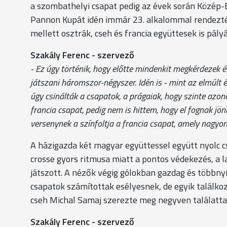
a szombathelyi csapat pedig az évek során Közép
Pannon Kupát idén immár 23. alkalommal rendezt
mellett osztrák, cseh és francia együttesek is pályá
Szakály Ferenc - szervező
- Ez úgy történik, hogy előtte mindenkit megkérdezek é
játszani háromszor-négyszer. Idén is - mint az elmúlt
úgy csinálták a csapatok, a prágaiak, hogy szinte azon
francia csapat, pedig nem is hittem, hogy el fognak jön
versenynek a színfoltja a francia csapat, amely nagyon 
A házigazda két magyar együttessel együtt nyolc 
crosse gyors ritmusa miatt a pontos védekezés, a 
játszott. A nézők végig gólokban gazdag és többny
csapatok számítottak esélyesnek, de egyik találkoz
cseh Michal Samaj szerezte meg negyven találatta
Szakály Ferenc - szervező