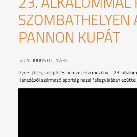
23. ALKALOMMAL
SZOMBATHELYEN A
PANNON KUPÁT
2026. JÚLIUS 07., 12:33
Gyors játék, sok gól és nemzetközi mezőny – 23. alkal
Kanadából származó sportág hazai fellegvárában ezúttal