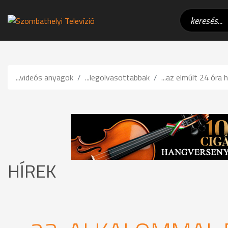
...videós anyagok
...legolvasottabbak
...az elmúlt 24 óra h
HÍREK