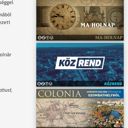
séggel.
lmából
ezett
Molnár
tiust,