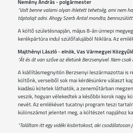
Nemény András - polgármester
"Volt benne valami olyan ihletett tehetség, ami nem ha
táptalajt adni. Ahogy Szerb Antal mondta, bennszülött v
A költő születésnapján, május 8-án ünnepi megye
kerékpártúra indul szülőfalujából Niklára. Az eml
Majthényi László - elnök, Vas Vármegyei Közgyűl
"Át és át van szőve az életünk Berzsenyivel. Nem csak 
A kiállításmegnyitón Berzsenyi leszármazottai is r
költőnk, verseiből sok mai kérdésünkre választ kaph
kiadású kötetek láthatók, a zeneműtárban megzenésí
veszik, hogyan vélekedtek a későbbi korok nagy köl
nevét. Az emlékévet tucatnyi program teszi tartal
különszámot jelentet meg, a költészet napjához ka
"Találtam itt egy vidéki kisbirtokost, aki csodálatosan jó