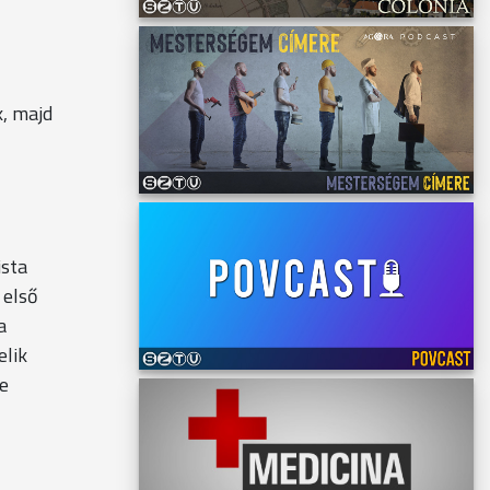
, majd
ista
 első
a
elik
le