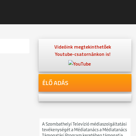
Videóink megtekinthetőek
Youtube-csatornánkon is!
ÉLŐ ADÁS