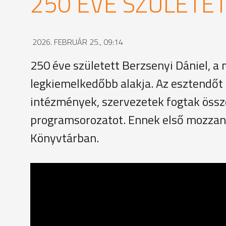
250 ÉVE SZÜLETET
2026. FEBRUÁR 25., 09:14
250 éve született Berzsenyi Dániel, a 
legkiemelkedőbb alakja. Az esztendőt 
intézmények, szervezetek fogtak össz
programsorozatot. Ennek első mozzana
Könyvtárban.