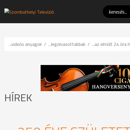
...videós anyagok
...legolvasottabbak
...az elmúlt 24 óra h
HÍREK