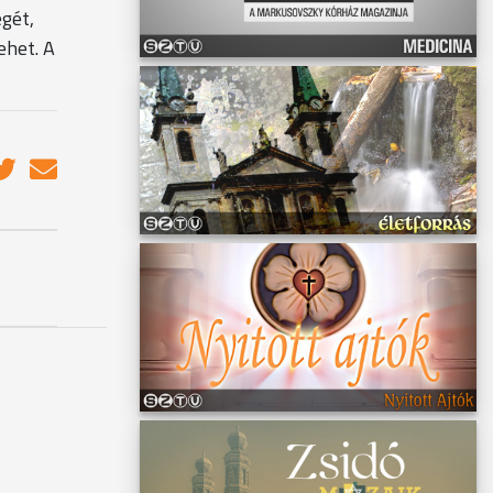
gét,
ehet. A