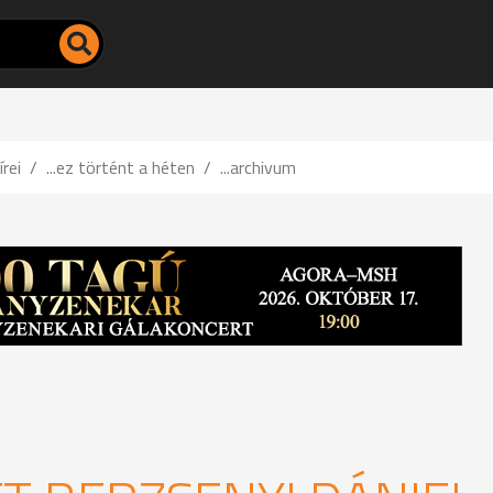
írei
...ez történt a héten
...archivum