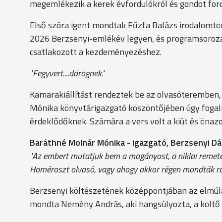
megemlékezik a kerek évfordulókról és gondot for
Első szóra igent mondtak Fűzfa Balázs irodalomtör
2026 Berzsenyi-emlékév legyen, és programsorozat
csatlakozott a kezdeményezéshez.
"Fegyvert....dörögnek."
Kamarakiállítást rendeztek be az olvasóteremben,
Mónika könyvtárigazgató köszöntőjében úgy fogal
érdeklődőknek. Számára a vers volt a kiút és önaz
Baráthné Molnár Mónika - igazgató, Berzsenyi Dá
"Az embert mutatjuk bem a magányost, a niklai remetét
Homéroszt olvasó, vagy ahogy akkor régen mondták ról
Berzsenyi költészetének középpontjában az elmúlá
mondta Nemény András, aki hangsúlyozta, a költő ig