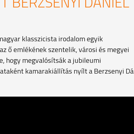
T BERZSENYI DÁNIEL
magyar klasszicista irodalom egyik
az ő emlékének szentelik, városi és megyei
e, hogy megvalósítsák a jubileumi
taként kamarakiállítás nyílt a Berzsenyi Dá