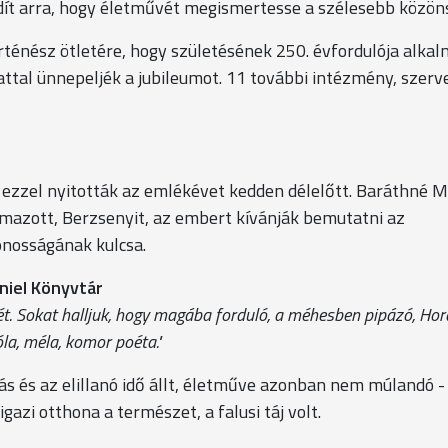
dít arra, hogy életművét megismertesse a szélesebb közön
ténész ötletére, hogy születésének 250. évfordulója alka
tal ünnepeljék a jubileumot. 11 további intézmény, szerv
 ezzel nyitották az emlékévet kedden délelőtt. Baráthné 
mazott, Berzsenyit, az embert kívánják bemutatni az
onosságának kulcsa.
niel Könyvtár
. Sokat halljuk, hogy magába forduló, a méhesben pipázó, Hora
a, méla, komor poéta."
s és az elillanó idő állt, életműve azonban nem múlandó -
azi otthona a természet, a falusi táj volt.