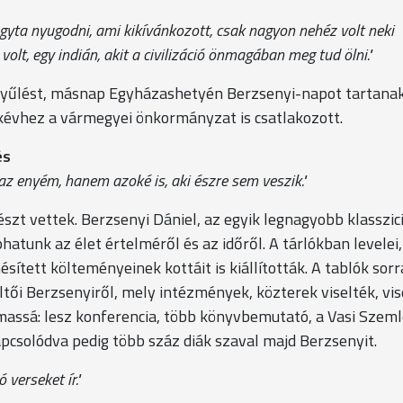
gyta nyugodni, ami kikívánkozott, csak nagyon nehéz volt neki
olt, egy indián, akit a civilizáció önmagában meg tud ölni."
gyűlést, másnap Egyházashetyén Berzsenyi-napot tartanak
ékévhez a vármegyei önkormányzat is csatlakozott.
és
az enyém, hanem azoké is, aki észre sem veszik."
észt vettek. Berzsenyi Dániel, az egyik legnagyobb klasszic
atunk az élet értelméről és az időről. A tárlókban levelei,
tett költeményeinek kottáit is kiállították. A tablók sorr
tői Berzsenyiről, mely intézmények, közterek viselték, vis
massá: lesz konferencia, több könyvbemutató, a Vasi Szem
pcsolódva pedig több száz diák szaval majd Berzsenyit.
 verseket ír."