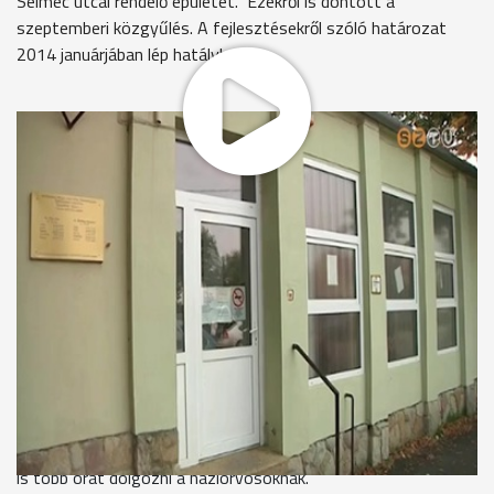
Selmec utcai rendelő épületét. Ezekről is döntött a
szeptemberi közgyűlés. A fejlesztésekről szóló határozat
2014 januárjában lép hatályba.
Összehangolják az ügyeleti és a háziorvosi informatikai
rendszert a szombathelyi háziorvosi körzetekben, vagyis ha
valaki ügyeleti ellátásra szorul, az ott rendelő orvos hozzáfér
a beteg háziorvosánál tárolt adatokhoz.
Prugberger Emil – elnök, Egészségügyi Szakmai Bizottság
„Az informatikai rendszereket nyilvánvalóan az önkormányzat
is fejleszteni fogja. Mindazok az adatok, amik a
háziorvosoknál szerepelnek, azok be fognak kerülni a
rendszerbe és ezáltal a betegellátás és a kórtörténetnek a
felvétele az lényegesen gördülékenyebb lesz.”
A szombathelyi közgyűlési határozat az ügyeleti rendszerben
is hoz változásokat: a jövőben nem kell egyben 30 vagy annál
is több órát dolgozni a háziorvosoknak.