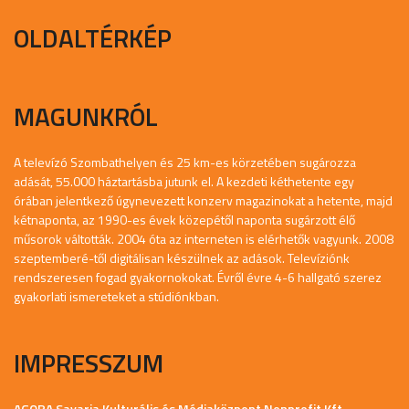
OLDALTÉRKÉP
MAGUNKRÓL
A televízó Szombathelyen és 25 km-es körzetében sugározza
adását, 55.000 háztartásba jutunk el. A kezdeti kéthetente egy
órában jelentkező úgynevezett konzerv magazinokat a hetente, majd
kétnaponta, az 1990-es évek közepétől naponta sugárzott élő
műsorok váltották. 2004 óta az interneten is elérhetők vagyunk. 2008
szeptemberé-től digitálisan készülnek az adások. Televíziónk
rendszeresen fogad gyakornokokat. Évről évre 4-6 hallgató szerez
gyakorlati ismereteket a stúdiónkban.
IMPRESSZUM
AGORA Savaria Kulturális és Médiaközpont Nonprofit Kft.