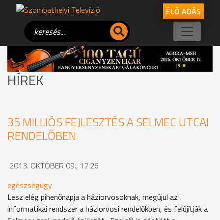
ÉLŐ ADÁS
HÍREK
35 MILLIÓS FEJLESZTÉS A SELMEC UTCAI
RENDELŐBEN
2013. OKTÓBER 09., 17:26
egészségügy
Lesz elég pihenőnapja a háziorvosoknak, megújul az
informatikai rendszer a háziorvosi rendelőkben, és felújítják a