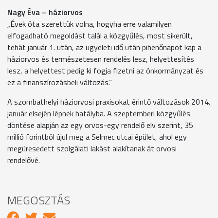
Nagy Éva – háziorvos
„Évek óta szerettük volna, hogyha erre valamilyen
elfogadható megoldást talál a közgyűlés, most sikerült,
tehát január 1. után, az ügyeleti idő után pihenőnapot kap a
háziorvos és természetesen rendelés lesz, helyettesítés
lesz, a helyettest pedig ki fogja fizetni az önkormányzat és
ez a finanszírozásbeli változás.”
A szombathelyi háziorvosi praxisokat érintő változások 2014.
január elsején lépnek hatályba. A szeptemberi közgyűlés
döntése alapján az egy orvos-egy rendelő elv szerint, 35
millió forintból újul meg a Selmec utcai épület, ahol egy
megüresedett szolgálati lakást alakítanak át orvosi
rendelővé.
MEGOSZTÁS