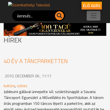
ÉLŐ ADÁS
HÍREK
40 ÉV A TÁNCPARKETTEN
2010. DECEMBER 06., 11:17
kultúra
,
színes
Jubileumi gálával ünnepelte 40. születésnapját a Savaria
Táncsport Egyesület a Művelődési és Sportházban. A három
órás programban 150 táncos lépett a parkettre, akik az
elmúlt négy évtized legsikeresebb koreográfiáit mutatták be.