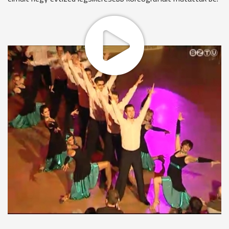
Napközben a Tóh Attila emlékversenyen még egymás ellen
küzdöttek a táncosok, este pedig már teltház előtt
ünnepelték az egyesület születésnapját. Elhozták a negyven
év alatt elhódított trófeákat, kupákat, és egy közel három
órás gálán mutatták be híres koreográfiáikat.Kűrök, egyéni
produkciók, formációs csapatok szerepeltek a műsorban.
Darás Tímea - elnökségi tag, Savaria TSE
"Az elmúlt 40 év összes táncosát megkerestük, 155 főt
sikerült toborozni. Fellépnek a 9 évesektől a 65 éves
korosztályig.Jelenleg két csapatunk van, a junior és az ifjúsági
csapatunk is a magyar bajnokság latin kategóriájában indul."