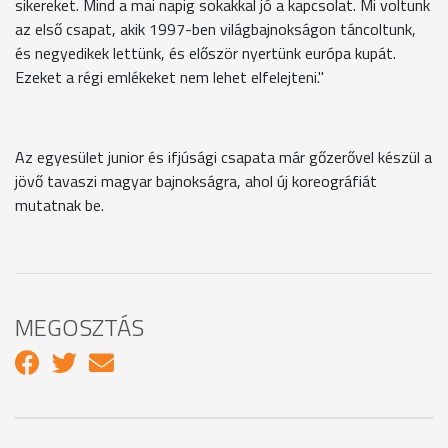
sikereket. Mind a mai napig sokakkal jó a kapcsolat. Mi voltunk
az első csapat, akik 1997-ben világbajnokságon táncoltunk,
és negyedikek lettünk, és először nyertünk európa kupát.
Ezeket a régi emlékeket nem lehet elfelejteni."
Az egyesület junior és ifjúsági csapata már gőzerővel készül a
jövő tavaszi magyar bajnokságra, ahol új koreográfiát
mutatnak be.
MEGOSZTÁS