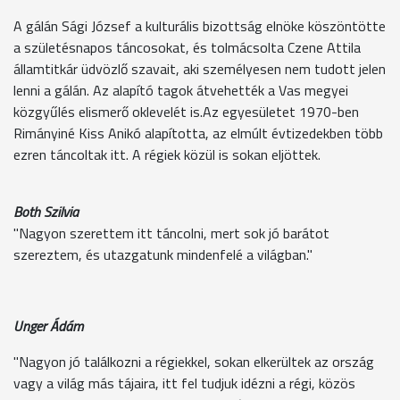
A gálán Sági József a kulturális bizottság elnöke köszöntötte
a születésnapos táncosokat, és tolmácsolta Czene Attila
államtitkár üdvözlő szavait, aki személyesen nem tudott jelen
lenni a gálán. Az alapító tagok átvehették a Vas megyei
közgyűlés elismerő oklevelét is.Az egyesületet 1970-ben
Rimányiné Kiss Anikó alapította, az elmúlt évtizedekben több
ezren táncoltak itt. A régiek közül is sokan eljöttek.
Both Szilvia
"Nagyon szerettem itt táncolni, mert sok jó barátot
szereztem, és utazgatunk mindenfelé a világban."
Unger Ádám
"Nagyon jó találkozni a régiekkel, sokan elkerültek az ország
vagy a világ más tájaira, itt fel tudjuk idézni a régi, közös