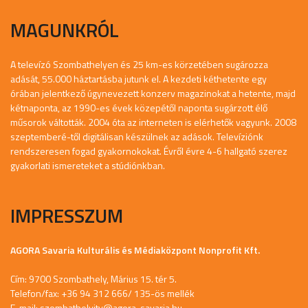
MAGUNKRÓL
A televízó Szombathelyen és 25 km-es körzetében sugározza
adását, 55.000 háztartásba jutunk el. A kezdeti kéthetente egy
órában jelentkező úgynevezett konzerv magazinokat a hetente, majd
kétnaponta, az 1990-es évek közepétől naponta sugárzott élő
műsorok váltották. 2004 óta az interneten is elérhetők vagyunk. 2008
szeptemberé-től digitálisan készülnek az adások. Televíziónk
rendszeresen fogad gyakornokokat. Évről évre 4-6 hallgató szerez
gyakorlati ismereteket a stúdiónkban.
IMPRESSZUM
AGORA Savaria Kulturális és Médiaközpont Nonprofit Kft.
Cím: 9700 Szombathely, Márius 15. tér 5.
Telefon/fax: +36 94 312 666/ 135-ös mellék
E-mail:
szombathelyitv@agora-savaria.hu