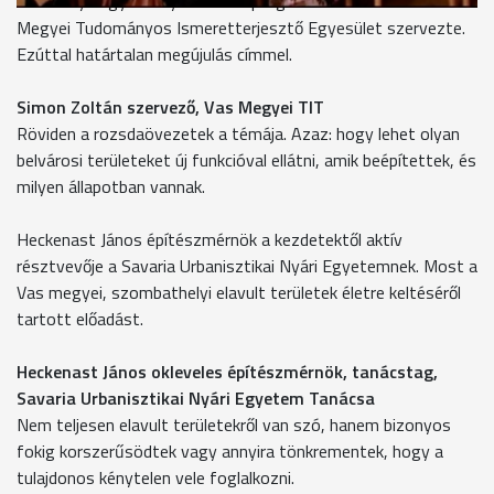
A komoly hagyományokkal bíró programsorozatot a Vas
Megyei Tudományos Ismeretterjesztő Egyesület szervezte.
Ezúttal határtalan megújulás címmel.
Simon Zoltán szervező, Vas Megyei TIT
Röviden a rozsdaövezetek a témája. Azaz: hogy lehet olyan
belvárosi területeket új funkcióval ellátni, amik beépítettek, és
milyen állapotban vannak.
Heckenast János építészmérnök a kezdetektől aktív
résztvevője a Savaria Urbanisztikai Nyári Egyetemnek. Most a
Vas megyei, szombathelyi elavult területek életre keltéséről
tartott előadást.
Heckenast János okleveles építészmérnök, tanácstag,
Savaria Urbanisztikai Nyári Egyetem Tanácsa
Nem teljesen elavult területekről van szó, hanem bizonyos
fokig korszerűsödtek vagy annyira tönkrementek, hogy a
tulajdonos kénytelen vele foglalkozni.