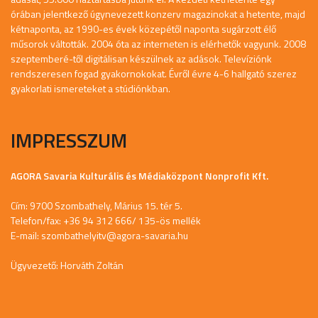
órában jelentkező úgynevezett konzerv magazinokat a hetente, majd
kétnaponta, az 1990-es évek közepétől naponta sugárzott élő
műsorok váltották. 2004 óta az interneten is elérhetők vagyunk. 2008
szeptemberé-től digitálisan készülnek az adások. Televíziónk
rendszeresen fogad gyakornokokat. Évről évre 4-6 hallgató szerez
gyakorlati ismereteket a stúdiónkban.
IMPRESSZUM
AGORA Savaria Kulturális és Médiaközpont Nonprofit Kft.
Cím: 9700 Szombathely, Márius 15. tér 5.
Telefon/fax: +36 94 312 666/ 135-ös mellék
E-mail:
szombathelyitv@agora-savaria.hu
Ügyvezető: Horváth Zoltán