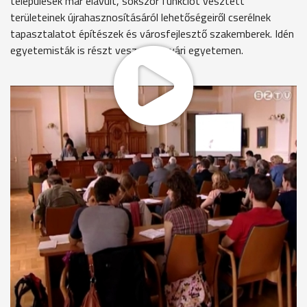
települések már elavult, sokszor funkciót vesztett
területeinek újrahasznosításáról lehetőségeiről cserélnek
tapasztalatot építészek és városfejlesztő szakemberek. Idén
egyetemisták is részt vesznek a nyári egyetemen.
Közel 90-en érkeztek az ország minden pontjáról és külföldről
is a 44. Savaria Urbanisztikai Nyári Egyetemre. A
résztvevőket a Vas Megyei Közgyűlés elnöke és
Szombathely polgármestere is köszöntötte.
Puskás Tivadar polgármester, Szombathely
Olyan 44 éves hagyomány folytatása és jövője látszik itt,
ami Szombathely és Vas megye értékeit mutatja.
Puskás Tivadar arra kérte a résztvevőket, szakmailag
megalapozott ötleteket dolgozzanak ki arra, miként lehetne
hasznosítani az úgynevezett barnamezős területeket.