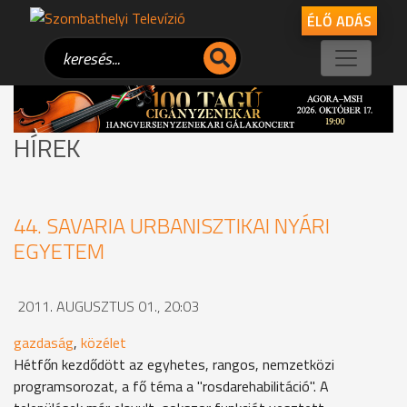
ÉLŐ ADÁS
HÍREK
44. SAVARIA URBANISZTIKAI NYÁRI
EGYETEM
2011. AUGUSZTUS 01., 20:03
gazdaság
,
közélet
Hétfőn kezdődött az egyhetes, rangos, nemzetközi
programsorozat, a fő téma a "rosdarehabilitáció". A