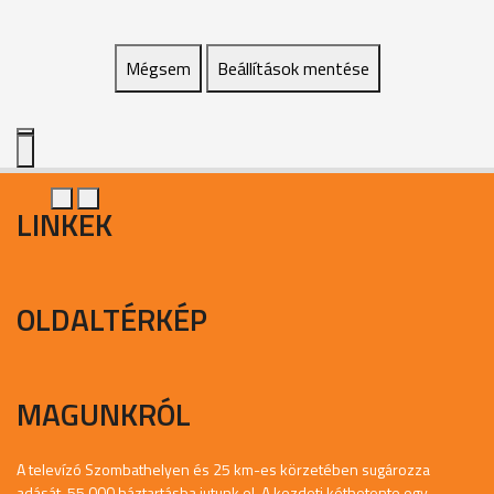
Mégsem
Beállítások mentése
LINKEK
OLDALTÉRKÉP
MAGUNKRÓL
A televízó Szombathelyen és 25 km-es körzetében sugározza
adását, 55.000 háztartásba jutunk el. A kezdeti kéthetente egy