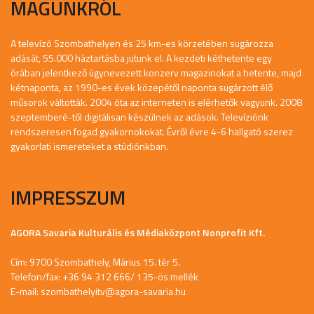
MAGUNKRÓL
A televízó Szombathelyen és 25 km-es körzetében sugározza
adását, 55.000 háztartásba jutunk el. A kezdeti kéthetente egy
órában jelentkező úgynevezett konzerv magazinokat a hetente, majd
kétnaponta, az 1990-es évek közepétől naponta sugárzott élő
műsorok váltották. 2004 óta az interneten is elérhetők vagyunk. 2008
szeptemberé-től digitálisan készülnek az adások. Televíziónk
rendszeresen fogad gyakornokokat. Évről évre 4-6 hallgató szerez
gyakorlati ismereteket a stúdiónkban.
IMPRESSZUM
AGORA Savaria Kulturális és Médiaközpont Nonprofit Kft.
Cím: 9700 Szombathely, Márius 15. tér 5.
Telefon/fax: +36 94 312 666/ 135-ös mellék
E-mail:
szombathelyitv@agora-savaria.hu