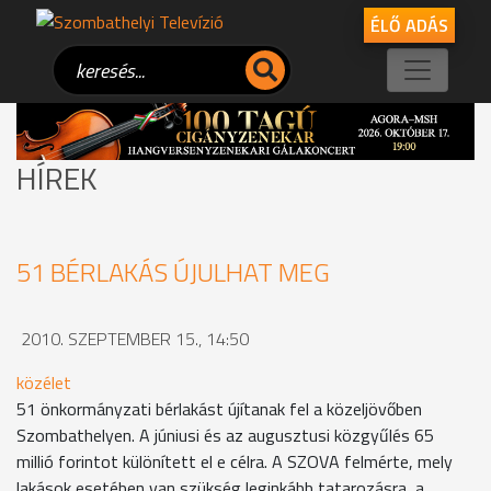
ÉLŐ ADÁS
HÍREK
51 BÉRLAKÁS ÚJULHAT MEG
2010. SZEPTEMBER 15., 14:50
közélet
51 önkormányzati bérlakást újítanak fel a közeljövőben
Szombathelyen. A júniusi és az augusztusi közgyűlés 65
millió forintot különített el e célra. A SZOVA felmérte, mely
lakások esetében van szükség leginkább tatarozásra, a