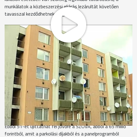
munkálatok a közbeszerzési eljárás lezárultát követően
tavasszal kezdődhetnek meg.
A Lakásbizottság elnökének szerdai sajtótájékoztatóján szó
esett az igénybe vehető egyéb támogatási formákról is.
Sokan érdeklődnek a lakhatással kapcsolatos támogatási
lehetőségekről, mégsem elegen - kezdte a sajtótájékoztatót
Kővári Attila. A nem önkormányzati bérlakásban élők
lakbértámogatására vonatkozóan például eddig csak 11
kérelem érkezett. Ennek az lehet az oka, hogy kevés
rászoruló tud erről a lehetőségről - mondja a politikus. Az
elnök arra hívta fel a figyelmet: érdemes mielőbb beadni az
igénylést, mert kedvező elbírálás esetén akár havi 20 ezer
forintot is kaphat az albérlő.
A városban jelenleg 165 rossz állapotú bérlakás áll üresen.
Ebből 51-et újíttathat fel jövőre a SZOVA, abból a 65 millió
forintból, amit a parkolási díjakból és a panelprogramból