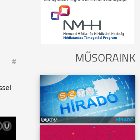
MŰSORAINK
ssel
yen