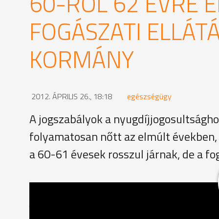
60-RÓL 62 ÉVRE 
FOGÁSZATI ELLÁT
KORMÁNY
2012. ÁPRILIS 26., 18:18
egészségügy
A jogszabályok a nyugdíjjogosultsághoz
folyamatosan nőtt az elmúlt években, 
a 60-61 évesek rosszul járnak, de a f
Kovács Józsefné kivehető fogpótlást szeretne. Mive
jogosult az ellátásra. Pontosabban a technikai költs
felemeli a korhatárt, ő is rosszul jár.