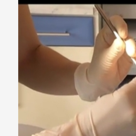
Kovács Józsefné
Hát nem mindegy az embernek, hogy most meg kell
megcsinálják a fogamat, esetleg 30 ezer forintért,
az ember ebből a kis nyugdíjából nem sokat tud spó
A megyében nincs adat arra, hány embert érintene
tapasztalatok szerint aki teheti, megvárja, amíg i
dr. Horváth Andrea fogszakorvos
Ha valakinek több évet kell várni, akkor azért nem 
korábbi pár fogával megpróbálja addig kihúzni, és ak
A szigorítás a következő években 170 millió forint
szolgáltatók is jobban járnának: a 60-61 évesek álta