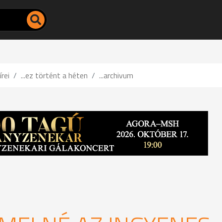
írei
...ez történt a héten
...archivum