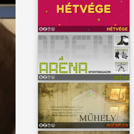
ényesen
. Mert
sek. A
ati
ajd.