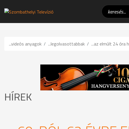
...videós anyagok
...legolvasottabbak
...az elmúlt 24 óra h
HÍREK