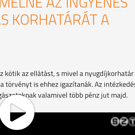
EMELNÉ AZ INGYENES
ÁS KORHATÁRÁT A
 kötik az ellátást, s mivel a nyugdíjkorhatár
a törvényt is ehhez igazítanák. Az intézkedé
ogászatoknak valamivel több pénz jut majd.
l elmúlt már 60 éves, a jelenlegi jogszabályok szerint ing
éget kell csak kifizetnie, az orvosi díjat nem. Ha a kormány