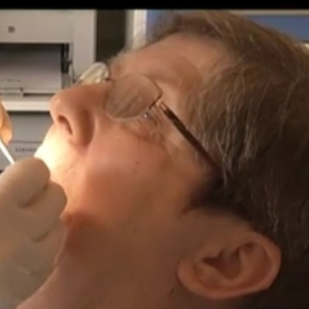
 várni a 62 évet, hogy 62 éves leszek, és akkor kedvezm
 vagy ha előbb meg akarom csináltatni, akkor 70 ezer forint
rolni.
 a változás, de az országban 267 ezren vannak a 61-62 éve
ngyen végeztetheti el a beavatkozást.
várja ki. De azért előfordul olyan beteg, aki inkább akkor a
kor utána csináltatja meg a fogsort, ha betölti a 60. évét.
 megtakarítést jelentene az egészségbiztosítónak. A fogász
l fizetett térítési díjak ugyanis az ő bevételeiket növelik m