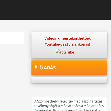
Videóink megtekinthetőek
Youtube-csatornánkon is!
ÉLŐ ADÁS