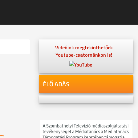
Videóink megtekinthetőek
Youtube-csatornánkon is!
ÉLŐ ADÁS