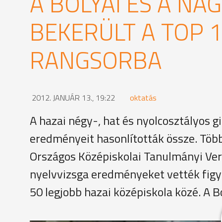
A BOLYAI ÉS A NA
BEKERÜLT A TOP 1
RANGSORBA
2012. JANUÁR 13., 19:22
oktatás
A hazai négy-, hat és nyolcosztályos
eredményeit hasonlították össze. Töb
Országos Középiskolai Tanulmányi Vers
nyelvvizsga eredményeket vették figy
50 legjobb hazai középiskola közé. A B