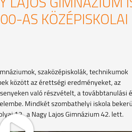
GY LAJOS GIMNÁZIUM I
00-AS KÖZÉPISKOLAI
 gimnáziumok, szaközépiskolák, technikumok
bek között az érettségi eredményeket, az
enyeken való részvételt, a továbbtanulási 
elembe. Mindkét szombathelyi iskola bekerü
olyai 12., a Nagy Lajos Gimnázium 42. lett.