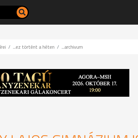
írei
...ez történt a héten
...archivum