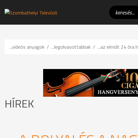
...videós anyagok
...legolvasottabbak
...az elmúlt 24 óra h
HÍREK