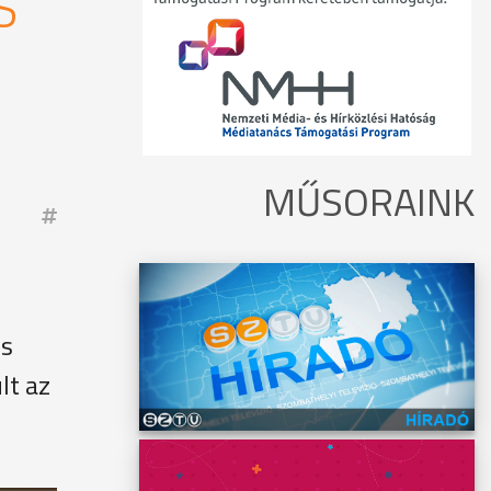
S
MŰSORAINK
és
lt az