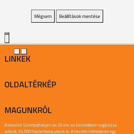
Mégsem
Beállítások mentése
LINKEK
OLDALTÉRKÉP
MAGUNKRÓL
A televízó Szombathelyen és 25 km-es körzetében sugározza
adását, 55.000 háztartásba jutunk el. A kezdeti kéthetente egy