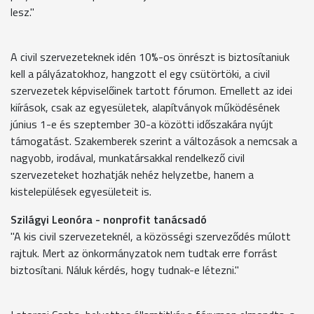
lesz."
A civil szervezeteknek idén 10%-os önrészt is biztosítaniuk
kell a pályázatokhoz, hangzott el egy csütörtöki, a civil
szervezetek képviselőinek tartott fórumon. Emellett az idei
kiírások, csak az egyesületek, alapítványok működésének
június 1-e és szeptember 30-a közötti időszakára nyújt
támogatást. Szakemberek szerint a változások a nemcsak a
nagyobb, irodával, munkatársakkal rendelkező civil
szervezeteket hozhatják nehéz helyzetbe, hanem a
kistelepülések egyesületeit is.
Szilágyi Leonóra - nonprofit tanácsadó
"A kis civil szervezeteknél, a közösségi szerveződés múlott
rajtuk. Mert az önkormányzatok nem tudtak erre forrást
biztosítani. Náluk kérdés, hogy tudnak-e létezni."