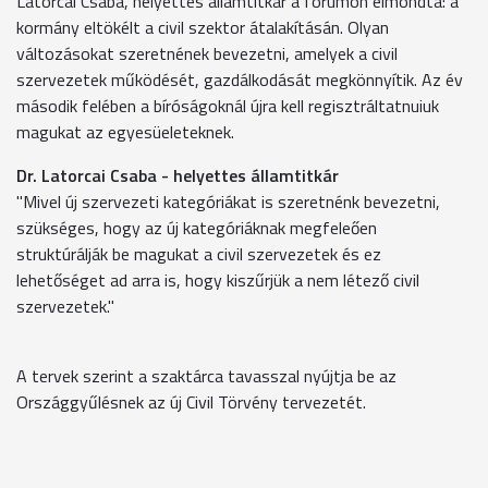
Latorcai Csaba, helyettes államtitkár a fórumon elmondta: a
kormány eltökélt a civil szektor átalakításán. Olyan
változásokat szeretnének bevezetni, amelyek a civil
szervezetek működését, gazdálkodását megkönnyítik. Az év
második felében a bíróságoknál újra kell regisztráltatnuiuk
magukat az egyesüeleteknek.
Dr. Latorcai Csaba - helyettes államtitkár
"Mivel új szervezeti kategóriákat is szeretnénk bevezetni,
szükséges, hogy az új kategóriáknak megfeleően
struktúrálják be magukat a civil szervezetek és ez
lehetőséget ad arra is, hogy kiszűrjük a nem létező civil
szervezetek."
A tervek szerint a szaktárca tavasszal nyújtja be az
Országgyűlésnek az új Civil Törvény tervezetét.