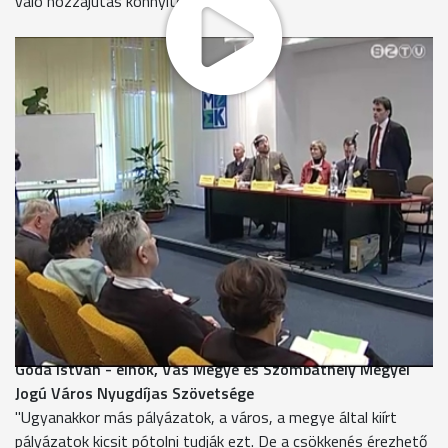
való hozzájutás könnyítését tervezik.
Az év második felétől a civil szervezeteknek újra
regisztráltatniuk kell magukat a bíróságokon. A szaktárca
tavasszal nyújtja be az erről szóló törvényjavaslatot az
Országgyűlésnek.
Több száz egyesület, alapítvány vett részt a Fő téren
tavasszal megrendezett Civil Napon. Munkájuk
megismertetése volt a céljuk. Működésükhöz, a Nemzeti Civil
Alap regionális kollégiumának pályázatán juthattak forráshoz.
Ez tavaly még 300 millió forint volt, 2011-ben 210 millió
forint áll erre a célra rendelkezésre. A civilek úgy tudják: nehéz
lesz ez az év.
Goda István - elnök, Vas Megye és Szombathely Megyei
Jogú Város Nyugdíjas Szövetsége
"Ugyanakkor más pályázatok, a város, a megye által kiírt
pályázatok kicsit pótolni tudják ezt. De a csökkenés érezhető