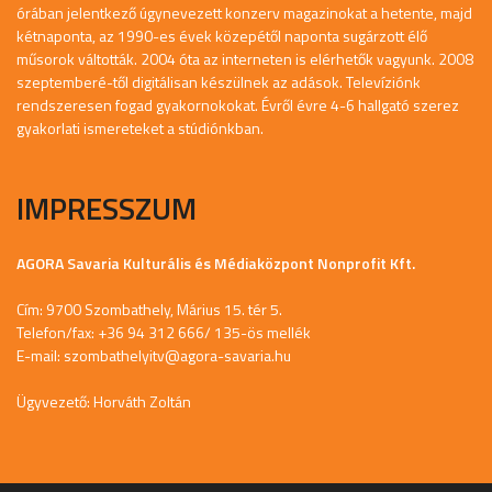
órában jelentkező úgynevezett konzerv magazinokat a hetente, majd
kétnaponta, az 1990-es évek közepétől naponta sugárzott élő
műsorok váltották. 2004 óta az interneten is elérhetők vagyunk. 2008
szeptemberé-től digitálisan készülnek az adások. Televíziónk
rendszeresen fogad gyakornokokat. Évről évre 4-6 hallgató szerez
gyakorlati ismereteket a stúdiónkban.
IMPRESSZUM
AGORA Savaria Kulturális és Médiaközpont Nonprofit Kft.
Cím: 9700 Szombathely, Márius 15. tér 5.
Telefon/fax: +36 94 312 666/ 135-ös mellék
E-mail:
szombathelyitv@agora-savaria.hu
Ügyvezető: Horváth Zoltán