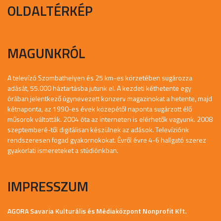
OLDALTÉRKÉP
MAGUNKRÓL
A televízó Szombathelyen és 25 km-es körzetében sugározza
adását, 55.000 háztartásba jutunk el. A kezdeti kéthetente egy
órában jelentkező úgynevezett konzerv magazinokat a hetente, majd
kétnaponta, az 1990-es évek közepétől naponta sugárzott élő
műsorok váltották. 2004 óta az interneten is elérhetők vagyunk. 2008
szeptemberé-től digitálisan készülnek az adások. Televíziónk
rendszeresen fogad gyakornokokat. Évről évre 4-6 hallgató szerez
gyakorlati ismereteket a stúdiónkban.
IMPRESSZUM
AGORA Savaria Kulturális és Médiaközpont Nonprofit Kft.