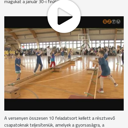
magukat a január 30-i fináléba.
A Savaria Egyetemi Központ sportcsarnokában öt
szombathelyi általános iskola részvételével zajlott le a
Játékos Sportverseny első elődöntője. A Városi Diáksport
Bizottság által szervezett megmérettetésen alsó
tagozatos diákok vehettek részt, oktatási intézményenként
12-12 főt lehetett nevezni.
Varga Jenő elnök, Városi Diáksport Bizottság
"Elsődleges cél, hogy megmutassuk azt, hogy
Szombathelyen a sportélet a csúcson van. A diáksport
elfoglalja azt a helyet, amiért az országban tényleg minden
városnak meg kell tennie mindent. Minden politikussal,
sportvezetővel, testnevelővel, igazgatóval meg kell értetni,
hogy a diáksport ténylegesen a diákokért van."
A versenyen összesen 10 feladatsort kellett a résztvevő
csapatoknak teljesíteniük, amelyek a gyorsaságra, a