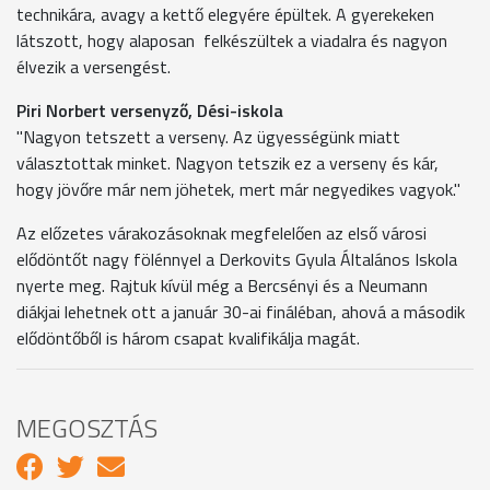
technikára, avagy a kettő elegyére épültek. A gyerekeken
látszott, hogy alaposan felkészültek a viadalra és nagyon
élvezik a versengést.
Piri Norbert versenyző, Dési-iskola
"Nagyon tetszett a verseny. Az ügyességünk miatt
választottak minket. Nagyon tetszik ez a verseny és kár,
hogy jövőre már nem jöhetek, mert már negyedikes vagyok."
Az előzetes várakozásoknak megfelelően az első városi
elődöntőt nagy fölénnyel a Derkovits Gyula Általános Iskola
nyerte meg. Rajtuk kívül még a Bercsényi és a Neumann
diákjai lehetnek ott a január 30-ai fináléban, ahová a második
elődöntőből is három csapat kvalifikálja magát.
MEGOSZTÁS