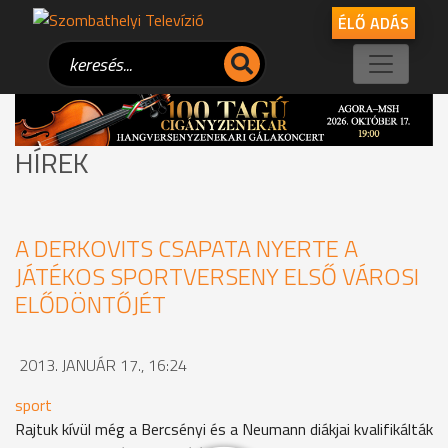
ÉLŐ ADÁS
HÍREK
A DERKOVITS CSAPATA NYERTE A
JÁTÉKOS SPORTVERSENY ELSŐ VÁROSI
ELŐDÖNTŐJÉT
2013. JANUÁR 17., 16:24
sport
Rajtuk kívül még a Bercsényi és a Neumann diákjai kvalifikálták