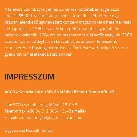
A televízó Szombathelyen és 25 km-es körzetében sugározza
adását, 55.000 háztartásba jutunk el. A kezdeti kéthetente egy
órában jelentkező úgynevezett konzerv magazinokat a hetente, majd
kétnaponta, az 1990-es évek közepétől naponta sugárzott élő
műsorok váltották. 2004 óta az interneten is elérhetők vagyunk. 2008
szeptemberé-től digitálisan készülnek az adások. Televíziónk
rendszeresen fogad gyakornokokat. Évről évre 4-6 hallgató szerez
gyakorlati ismereteket a stúdiónkban.
IMPRESSZUM
AGORA Savaria Kulturális és Médiaközpont Nonprofit Kft.
Cím: 9700 Szombathely, Márius 15. tér 5.
Telefon/fax: +36 94 312 666/ 135-ös mellék
E-mail:
szombathelyitv@agora-savaria.hu
Ügyvezető: Horváth Zoltán