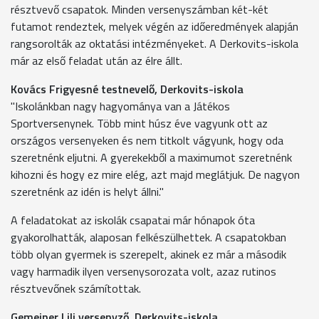
résztvevő csapatok. Minden versenyszámban két-két
futamot rendeztek, melyek végén az időeredmények alapján
rangsorolták az oktatási intézményeket. A Derkovits-iskola
már az első feladat után az élre állt.
Kovács Frigyesné testnevelő, Derkovits-iskola
"Iskolánkban nagy hagyománya van a Játékos
Sportversenynek. Több mint húsz éve vagyunk ott az
országos versenyeken és nem titkolt vágyunk, hogy oda
szeretnénk eljutni. A gyerekekből a maximumot szeretnénk
kihozni és hogy ez mire elég, azt majd meglátjuk. De nagyon
szeretnénk az idén is helyt állni."
A feladatokat az iskolák csapatai már hónapok óta
gyakorolhatták, alaposan felkészülhettek. A csapatokban
több olyan gyermek is szerepelt, akinek ez már a második
vagy harmadik ilyen versenysorozata volt, azaz rutinos
résztvevőnek számítottak.
Gemeiner Lili versenyző, Derkovits-iskola