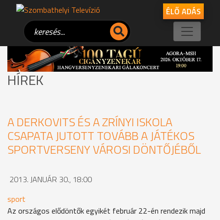
ÉLŐ ADÁS
HÍREK
A DERKOVITS ÉS A ZRÍNYI ISKOLA
CSAPATA JUTOTT TOVÁBB A JÁTÉKOS
SPORTVERSENY VÁROSI DÖNTŐJÉBŐL
2013. JANUÁR 30., 18:00
sport
Az országos elődöntők egyikét február 22-én rendezik majd