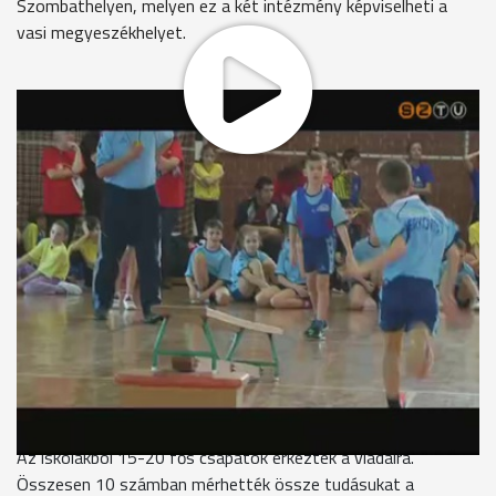
Szombathelyen, melyen ez a két intézmény képviselheti a
vasi megyeszékhelyet.
A hagyományoknak megfelelően ezúttal is zsúfolásig telt
lelátók előtt rendezték meg a Savaria Egyetemi Központ
sportcsarnokában a Játékos Sportverseny városi döntőjét,
melyre az előcsatározások után hat szombathelyi általános
iskola, a Derkovits, a Zrínyi, a Bercsényi, a Neumann, a
Gothárd és a Paragvári csapata kvalifikálta magát.
Havasi Attila - diáksport koordinátor
"Mi ennek nagyon örülünk. Itt alsótagozatos gyerekekről van
szó, akik most itt sportolnak. A szülők, nagyszülők, tanárok
nagy számban elkísérték őket. Mi ennek nagyon örülünk, mert
mindenki látja, hogy ugyan ebben nagyon sok befektetett
munka van, de megvan a gyümölcse."
Az iskolákból 15-20 fős csapatok érkeztek a viadalra.
Összesen 10 számban mérhették össze tudásukat a