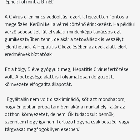
lépnek föl mint a B-nél."
A C vírus ellen nincs védőoltás, ezért kifejezetten fontos a
megelőzés. Kerülni kell a vérrel történő érintkezést. Ha például
vérző sebesültet lát el valaki, mindenképp tanácsos ezt
gumikesztyűben tenni, de akár a tetoválások is veszélyt
jelenthetnek. A Hepatitis C kezelésében az évek alatt elért
eredmények bíztatóak.
Ez a hölgy 5 éve gyógyult meg, Hepatitis C vírusfertőzése
volt. A betegsége alatt is folyamatosan dolgozott,
környezete elfogadta állapotát.
"Egyáltalán nem volt diszkrimináció, sőt azt mondhatom,
hogy én jobban próbáltam óvni akár a munkahelyi, akár az
otthoni környezetet, de nem. Ők tudatosult bennük,
szerintem hogy így nem fertőző hogyha csak beszéd, vagy
tárgyakat megfogok ilyen esetben."