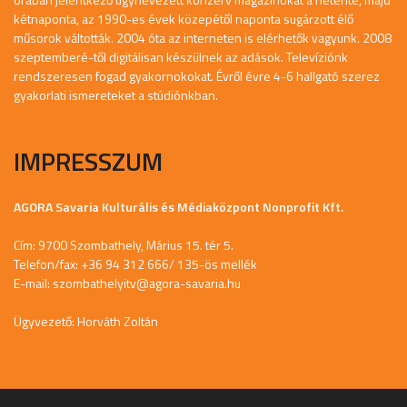
kétnaponta, az 1990-es évek közepétől naponta sugárzott élő
műsorok váltották. 2004 óta az interneten is elérhetők vagyunk. 2008
szeptemberé-től digitálisan készülnek az adások. Televíziónk
rendszeresen fogad gyakornokokat. Évről évre 4-6 hallgató szerez
gyakorlati ismereteket a stúdiónkban.
IMPRESSZUM
AGORA Savaria Kulturális és Médiaközpont Nonprofit Kft.
Cím: 9700 Szombathely, Márius 15. tér 5.
Telefon/fax: +36 94 312 666/ 135-ös mellék
E-mail:
szombathelyitv@agora-savaria.hu
Ügyvezető: Horváth Zoltán