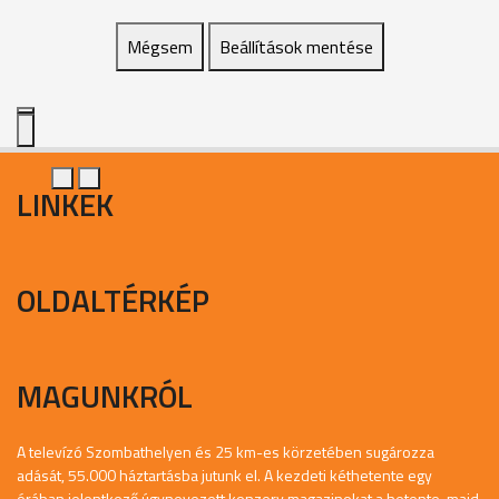
Mégsem
Beállítások mentése
LINKEK
OLDALTÉRKÉP
MAGUNKRÓL
A televízó Szombathelyen és 25 km-es körzetében sugározza
adását, 55.000 háztartásba jutunk el. A kezdeti kéthetente egy
órában jelentkező úgynevezett konzerv magazinokat a hetente, majd