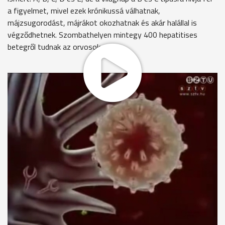
a figyelmet, mivel ezek krónikussá válhatnak,
májzsugorodást, májrákot okozhatnak és akár halállal is
végződhetnek. Szombathelyen mintegy 400 hepatitises
betegről tudnak az orvosok.
A Markusovszky kórházban délelőtt 6 hepatitisszel fertőzött
beteget vártak ellenőrző vizsgálatra. Arcukat nem
mutathatjuk, mert azt mondják, bár nem fertőznek, az
emberek többsége előítéletekkel fogadja problémájukat. Ez a
férfi - ahogy általában a többiek is -, csak találgatni tudja
honnan ered betegsége. Több műtéten esett át fiatal
korában, így valószínűleg egy vérátömlesztés során kapta
meg a vírust.
"Kb 10 évvel ezelőtt véradáson voltam, és a véradás után pár
nappal telefonon megkerestek, hogy ismét menjek be. És
akkor közölték velem, hogy Hepatits B típusú fertőzésem
van."