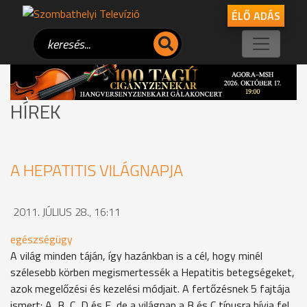
ÉLŐ ADÁS
HÍREK
A HEPATITIS VILÁGNAPJA
2011. JÚLIUS 28., 16:11
egészségügy
A világ minden táján, így hazánkban is a cél, hogy minél
szélesebb körben megismertessék a Hepatitis betegségeket,
azok megelőzési és kezelési módjait. A fertőzésnek 5 fajtája
ismert: A, B, C, D és E, de a világnap a B és C típusra hívja fel