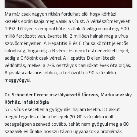
Ma már csak nagyon ritkán fordulhat elő, hogy kórházi
kezelés során kapja meg valaki a vírust. A vérkészítményeket
1992-től ilyen szempontból is szűrik. A világon mintegy 500
millió fertőzött van, évente kb. 2 millióan halnak meg a vírus
szövődményeiben. A Hepatitis B és C típusa között jelentős
különbség, hogy míg a B vérrel és nemi testnedvekkel terjed,
addig a C főként csak vérrel. A Hepatits B ellen létezik
védőoltás, mellyel a 7-8. osztályos tanulókat évek óta oltják.
A javulási adatai is jobbak, a fertőzöttek 90 százaléka
meggyógyul.
Dr. Schneider Ferenc osztályvezető főorvos, Markusovzsky
Kórház, Infektológia
"A C vírus esetében a gyógyulási hajlam kisebb. Itt akkut
megbetegedés után a betegek 70-80 százaléka idült
betegségben szenved tovább, tehát nem gyógyul meg a 80
százalék és őnáluk hosszú távon ugyanazok a problémák