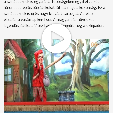
a színészeknek is egyaránt. Többségében egy illetve két-
három szereplős bábjátékokat láthat majd a közönség. Ez a
színészeknek is új és nagy kihívást tartogat. Az első
előadásra vasárnap kerül sor. A magyar bábművészet
legendás játéka a Vitéz László elevenedik meg a színpadon.
Össze is pakoltam ezt a nagy batyut. Tettem bele 3 liter
harisnyát, 60 kg kirántott bablevest és 14 méter lekváros-
mákos-dinnyés palacsintát. És elindultam bevándorolni a
világot.
Így érkezett Szombathelyre Vitéz László, aki 0elásott kincs
utat kutat. Közben még a Halállal is találkozik. De a hetyke,
piros sipkás kisfickó nem az az ijedős fajta és a furfang
mellett egy palancsintasütővel elbánik a Halállal. Ez az őszi
bérletes előadássorozat első bemutatója a Mesebolt
Bábszínháznál, amire vasárnap kerül sor. Takács Dániel
számára is új és nagy kihívásokat tartogat a vásári játék. .