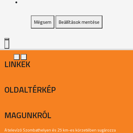
Mégsem
Beállítások mentése
LINKEK
OLDALTÉRKÉP
MAGUNKRÓL
A televízó Szombathelyen és 25 km-es körzetében sugározza