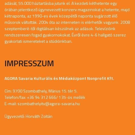
adását, 55.000 háztartásba jutunk el. A kezdeti kéthetente egy
órában jelentkező úgynevezett konzerv magazinokat a hetente, majd
kétnaponta, az 1990-es évek közepétől naponta sugárzott élő
műsorok váltották. 2004 óta az interneten is elérhetők vagyunk. 2008
szeptemberé-től digitálisan készülnek az adások. Televíziónk
rendszeresen fogad gyakornokokat. Évről évre 4-6 hallgató szerez
gyakorlati ismereteket a stúdiónkban.
IMPRESSZUM
AGORA Savaria Kulturális és Médiaközpont Nonprofit Kft.
Cím: 9700 Szombathely, Márius 15. tér 5.
Telefon/fax: +36 94 312 666/ 135-ös mellék
E-mail:
szombathelyitv@agora-savaria.hu
Ügyvezető: Horváth Zoltán