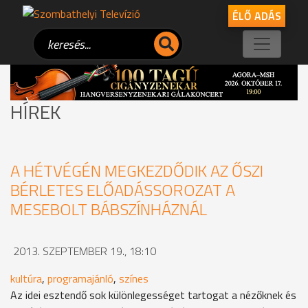
ÉLŐ ADÁS
HÍREK
A HÉTVÉGÉN MEGKEZDŐDIK AZ ŐSZI
BÉRLETES ELŐADÁSSOROZAT A
MESEBOLT BÁBSZÍNHÁZNÁL
2013. SZEPTEMBER 19., 18:10
kultúra
,
programajánló
,
színes
Az idei esztendő sok különlegességet tartogat a nézőknek és