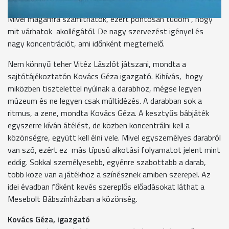
Takács Dániel
Mivel magamra számíthatok, ezért pontosan tudom , hogy
mit várhatok akollégától. De nagy szervezést igényel és
nagy koncentrációt, ami időnként megterhelő.
Nem könnyű teher Vitéz Lászlót játszani, mondta a
sajtótájékoztatón Kovács Géza igazgató. Kihívás, hogy
miközben tisztelettel nyúlnak a darabhoz, mégse legyen
múzeum és ne legyen csak múltidézés. A darabban sok a
ritmus, a zene, mondta Kovács Géza. A kesztyűs bábjáték
egyszerre kíván átélést, de közben koncentrálni kell a
közönségre, együtt kell élni vele. Mivel egyszemélyes darabról
van szó, ezért ez más típusú alkotási folyamatot jelent mint
eddig. Sokkal személyesebb, egyénre szabottabb a darab,
több köze van a játékhoz a színésznek amiben szerepel. Az
idei évadban főként kevés szereplős előadásokat láthat a
Mesebolt Bábszínházban a közönség.
Kovács Géza, igazgató