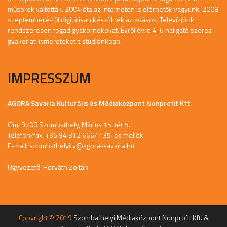
műsorok váltották. 2004 óta az interneten is elérhetők vagyunk. 2008
szeptemberé-től digitálisan készülnek az adások. Televíziónk
rendszeresen fogad gyakornokokat. Évről évre 4-6 hallgató szerez
gyakorlati ismereteket a stúdiónkban.
IMPRESSZUM
AGORA Savaria Kulturális és Médiaközpont Nonprofit Kft.
Cím: 9700 Szombathely, Márius 15. tér 5.
Telefon/fax: +36 94 312 666/ 135-ös mellék
E-mail:
szombathelyitv@agora-savaria.hu
Ügyvezető: Horváth Zoltán
Copyright © 2019
Szombathelyi Médiaközpont Nonprofit Kft. &