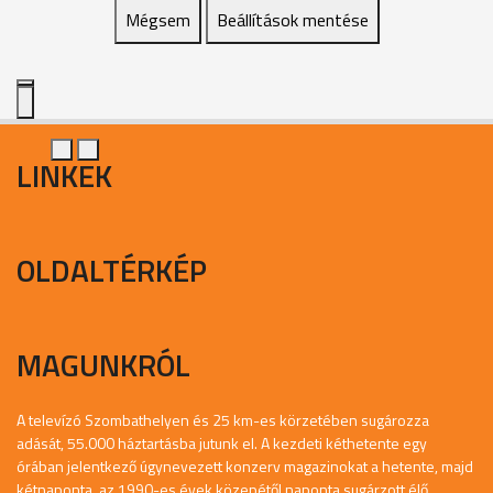
Mégsem
Beállítások mentése
LINKEK
OLDALTÉRKÉP
MAGUNKRÓL
A televízó Szombathelyen és 25 km-es körzetében sugározza
adását, 55.000 háztartásba jutunk el. A kezdeti kéthetente egy
órában jelentkező úgynevezett konzerv magazinokat a hetente, majd
kétnaponta, az 1990-es évek közepétől naponta sugárzott élő