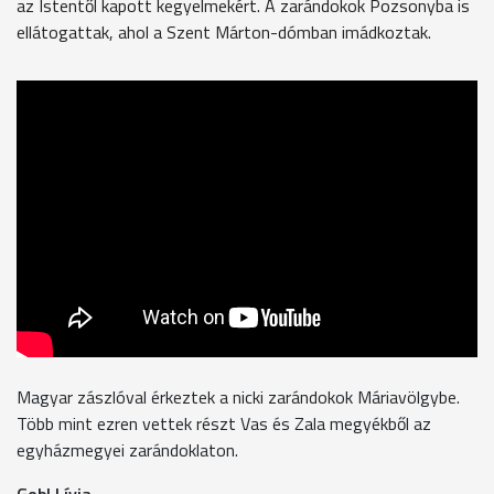
az Istentől kapott kegyelmekért. A zarándokok Pozsonyba is
ellátogattak, ahol a Szent Márton-dómban imádkoztak.
Magyar zászlóval érkeztek a nicki zarándokok Máriavölgybe.
Több mint ezren vettek részt Vas és Zala megyékből az
egyházmegyei zarándoklaton.
Gobl Lívia