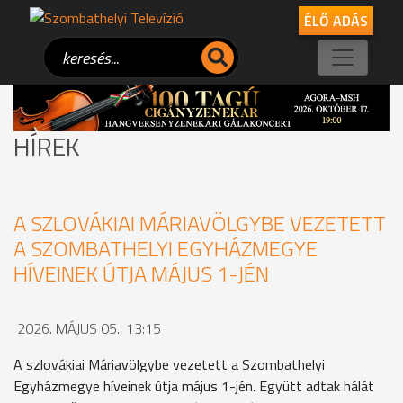
ÉLŐ ADÁS
HÍREK
A SZLOVÁKIAI MÁRIAVÖLGYBE VEZETETT
A SZOMBATHELYI EGYHÁZMEGYE
HÍVEINEK ÚTJA MÁJUS 1-JÉN
2026. MÁJUS 05., 13:15
A szlovákiai Máriavölgybe vezetett a Szombathelyi
Egyházmegye híveinek útja május 1-jén. Együtt adtak hálát