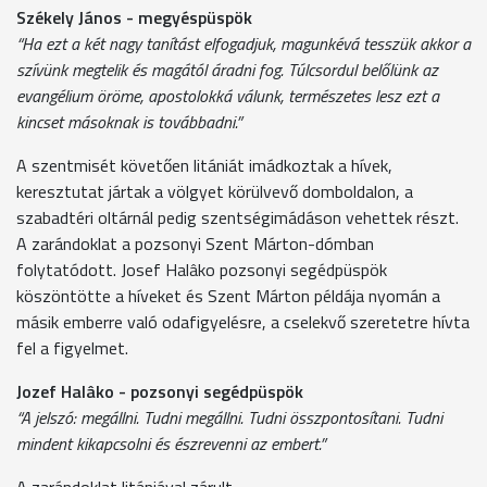
Székely János - megyéspüspök
“Ha ezt a két nagy tanítást elfogadjuk, magunkévá tesszük akkor a
szívünk megtelik és magától áradni fog. Túlcsordul belőlünk az
evangélium öröme, apostolokká válunk, természetes lesz ezt a
kincset másoknak is továbbadni.”
A szentmisét követően litániát imádkoztak a hívek,
keresztutat jártak a völgyet körülvevő domboldalon, a
szabadtéri oltárnál pedig szentségimádáson vehettek részt.
A zarándoklat a pozsonyi Szent Márton-dómban
folytatódott. Josef Halâko pozsonyi segédpüspök
köszöntötte a híveket és Szent Márton példája nyomán a
másik emberre való odafigyelésre, a cselekvő szeretetre hívta
fel a figyelmet.
Jozef Halâko - pozsonyi segédpüspök
“A jelszó: megállni. Tudni megállni. Tudni összpontosítani. Tudni
mindent kikapcsolni és észrevenni az embert.”
A zarándoklat litániával zárult.