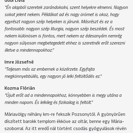
“Én alapból szeretek zarándokolni, szent helyekre elmenni. Nagyon
sokat jelent nekem. Példákat ad és nagy örömet is okoz, hogy
egyrészt nagyon szép helyeken is járunk. Másrészt és ez a
fontosabb: nagyon szép liturgia, nagyon szép beszédek. És most
nekem különösen is fontos, mert nekem az édesanyám nemrég
nagyon súlyosan megbetegedett ehhez is szeretnék erőt szerezni
illetve a mindennapokhoz.”
Imre Józsefné
“Teljesen más az embernek a közérzete. Egyfajta
megkönnyebbülés, egy nagyon jó lelki feltöltődés ez.”
Kozma Flórián
“Újult erőt ad a mindennapokhoz, könnyebben is megy utána a
minden napom. És lelkileg és fizikailag is feltölt.”
Máriavölgy néhány km-re fekszik Pozsonytól. A gyönyörűen
díszített barokk templom ékköve az oltár, benne egy Mária-
szoborral. Az itt eredő nál történt csodás gyógyulások révén