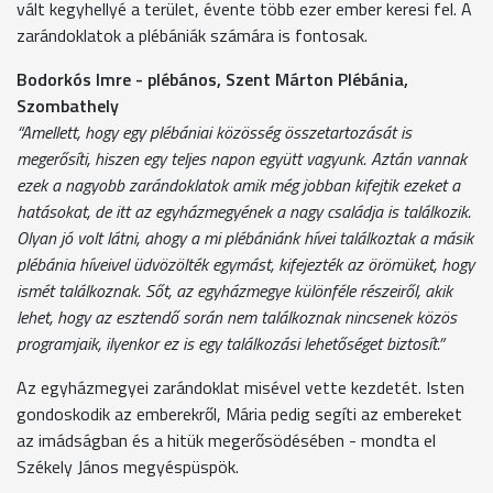
vált kegyhellyé a terület, évente több ezer ember keresi fel. A
zarándoklatok a plébániák számára is fontosak.
Bodorkós Imre - plébános, Szent Márton Plébánia,
Szombathely
“Amellett, hogy egy plébániai közösség összetartozását is
megerősíti, hiszen egy teljes napon együtt vagyunk. Aztán vannak
ezek a nagyobb zarándoklatok amik még jobban kifejtik ezeket a
hatásokat, de itt az egyházmegyének a nagy családja is találkozik.
Olyan jó volt látni, ahogy a mi plébániánk hívei találkoztak a másik
plébánia híveivel üdvözölték egymást, kifejezték az örömüket, hogy
ismét találkoznak. Sőt, az egyházmegye különféle részeiről, akik
lehet, hogy az esztendő során nem találkoznak nincsenek közös
programjaik, ilyenkor ez is egy találkozási lehetőséget biztosít.”
Az egyházmegyei zarándoklat misével vette kezdetét. Isten
gondoskodik az emberekről, Mária pedig segíti az embereket
az imádságban és a hitük megerősödésében - mondta el
Székely János megyéspüspök.