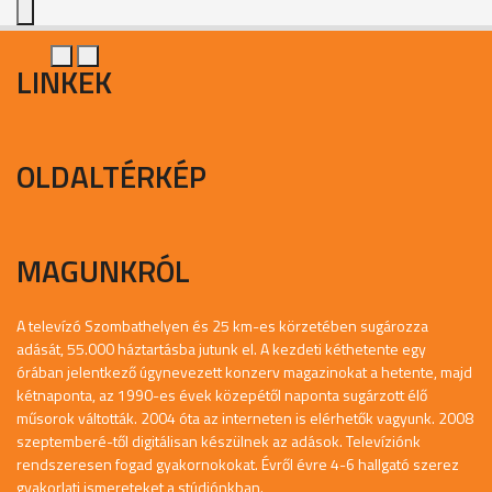
LINKEK
OLDALTÉRKÉP
MAGUNKRÓL
A televízó Szombathelyen és 25 km-es körzetében sugározza
adását, 55.000 háztartásba jutunk el. A kezdeti kéthetente egy
órában jelentkező úgynevezett konzerv magazinokat a hetente, majd
kétnaponta, az 1990-es évek közepétől naponta sugárzott élő
műsorok váltották. 2004 óta az interneten is elérhetők vagyunk. 2008
szeptemberé-től digitálisan készülnek az adások. Televíziónk
rendszeresen fogad gyakornokokat. Évről évre 4-6 hallgató szerez
gyakorlati ismereteket a stúdiónkban.