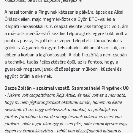
A hazai tornán a Pingvinek kétszer is pályára léptek az Ajkai
Óriások ellen, majd megmérkőztek a Győri ETO-val és a
Kárpáti Farkasokkal is. A csapat eleinte visszafogott volt, ám
a második mérkőzéstől kezdve felpörögtek: egyre több volt a
pontos passz, és jöttek a szépen felépített támadások és
gólok is. A gyerekek egyre felszabadultabban játszottak, ami
ebben a korban a legfontosabb. A klub filozófiája nem csupán
a technikai tudás fejlesztésére épül, az is fontos, hogy a
gyerekek megtanuljanak közösségben működni, küzdeni és
együtt örülni a sikernek.
Becze Zoltán - szakmai vezető, Szombathelyi Pingvinek U8
- Nekem volt csapattársam Rajz Attila, és neki volt ez a mondata,
hogy mi nem jégkorongozókat oktatunk simán, hanem mi életre
nevelünk. Itt az, hogy beletesszük a munkát, mi próbáljuk ezt
játékos formában tenni, de ahogy teszünk valamit és azért van
jutalom - akár a gól, akár egy jó szereplés, akár bármi ilyesmi vagy
éppen az érmek kiosztása - tehát van kézzelfogható jutalom is