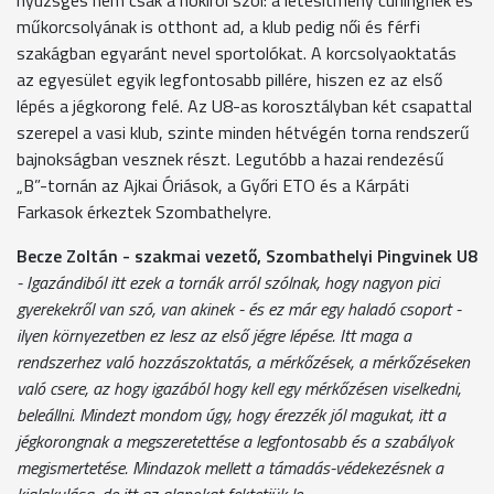
műkorcsolyának is otthont ad, a klub pedig női és férfi
szakágban egyaránt nevel sportolókat. A korcsolyaoktatás
az egyesület egyik legfontosabb pillére, hiszen ez az első
lépés a jégkorong felé. Az U8-as korosztályban két csapattal
szerepel a vasi klub, szinte minden hétvégén torna rendszerű
bajnokságban vesznek részt. Legutóbb a hazai rendezésű
„B”-tornán az Ajkai Óriások, a Győri ETO és a Kárpáti
Farkasok érkeztek Szombathelyre.
Becze Zoltán - szakmai vezető, Szombathelyi Pingvinek U8
- Igazándiból itt ezek a tornák arról szólnak, hogy nagyon pici
gyerekekről van szó, van akinek - és ez már egy haladó csoport -
ilyen környezetben ez lesz az első jégre lépése. Itt maga a
rendszerhez való hozzászoktatás, a mérkőzések, a mérkőzéseken
való csere, az hogy igazából hogy kell egy mérkőzésen viselkedni,
beleállni. Mindezt mondom úgy, hogy érezzék jól magukat, itt a
jégkorongnak a megszeretettése a legfontosabb és a szabályok
megismertetése. Mindazok mellett a támadás-védekezésnek a
kialakulása, de itt az alapokat fektetjük le.