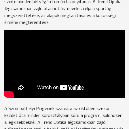
szinte minden hétvégén tornán bizonyítanak. A Trend Optika
Jégcsarnokban zajló utánpótlás-nevelés célja a sportág
megszerettetése, az alapok megtanítása és a közösségi
élmény megteremtése.
A Szombathelyi Pingvinek számára az októberi szezon
kezdet óta minden korosztályban sűrű a program, különösen
a legkisebbeknél. A Trend Optika Jégcsarnokban zajló
nyüzsgés nem csak a hokiról szól: a létesítmény curlingnek és