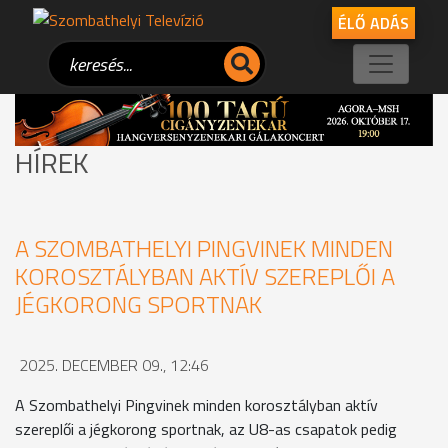
ÉLŐ ADÁS
HÍREK
A SZOMBATHELYI PINGVINEK MINDEN
KOROSZTÁLYBAN AKTÍV SZEREPLŐI A
JÉGKORONG SPORTNAK
2025. DECEMBER 09., 12:46
A Szombathelyi Pingvinek minden korosztályban aktív
szereplői a jégkorong sportnak, az U8-as csapatok pedig