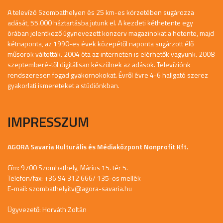
A televízó Szombathelyen és 25 km-es körzetében sugározza
adását, 55.000 háztartásba jutunk el. A kezdeti kéthetente egy
órában jelentkező úgynevezett konzerv magazinokat a hetente, majd
kétnaponta, az 1990-es évek közepétől naponta sugárzott élő
műsorok váltották. 2004 óta az interneten is elérhetők vagyunk. 2008
szeptemberé-től digitálisan készülnek az adások. Televíziónk
rendszeresen fogad gyakornokokat. Évről évre 4-6 hallgató szerez
gyakorlati ismereteket a stúdiónkban.
IMPRESSZUM
AGORA Savaria Kulturális és Médiaközpont Nonprofit Kft.
Cím: 9700 Szombathely, Márius 15. tér 5.
Telefon/fax: +36 94 312 666/ 135-ös mellék
E-mail:
szombathelyitv@agora-savaria.hu
Ügyvezető: Horváth Zoltán