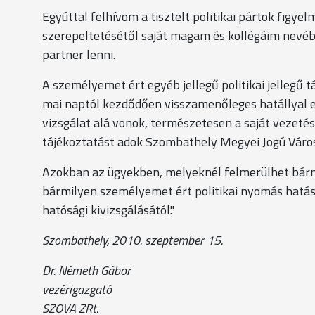
Egyúttal felhívom a tisztelt politikai pártok figy
szerepeltetésétől saját magam és kollégáim nevé
partner lenni.
A személyemet ért egyéb jellegű politikai jellegű
mai naptól kezdődően visszamenőleges hatállyal e
vizsgálat alá vonok, természetesen a saját vezetés
tájékoztatást adok Szombathely Megyei Jogú Váro
Azokban az ügyekben, melyeknél felmerülhet bárm
bármilyen személyemet ért politikai nyomás hatásá
hatósági kivizsgálásától."
Szombathely, 2010. szeptember 15.
Dr. Németh Gábor
vezérigazgató
SZOVA ZRt.