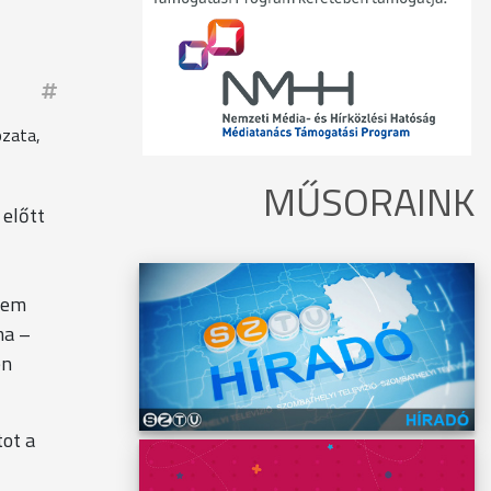
ozata,
MŰSORAINK
 előtt
nem
ma –
en
tot a