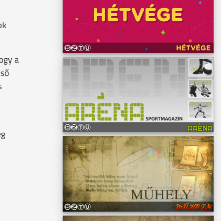
ok
ogy a
lső
s
ég