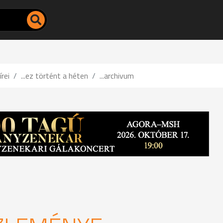
írei
...ez történt a héten
...archivum