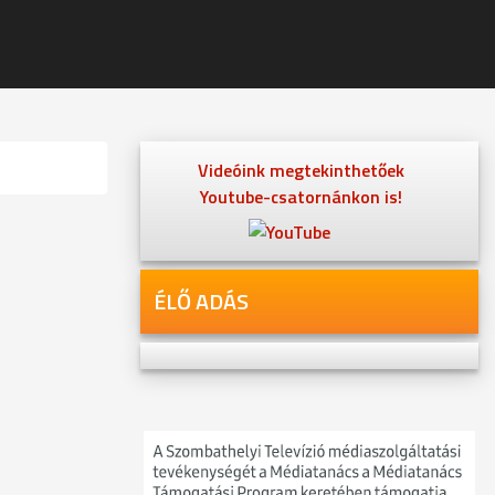
Videóink megtekinthetőek
Youtube-csatornánkon is!
ÉLŐ ADÁS