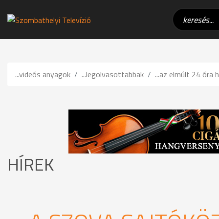
...videós anyagok
...legolvasottabbak
...az elmúlt 24 óra h
HÍREK