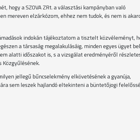
elmét, hogy a SZOVA ZRt. a választási kampányban való
ben mereven elzárkózom, ehhez nem tudok, és nem is akar
 támadások indokán tájékoztatom a tisztelt közvéleményt, h
gészen a társaság megalakulásáig, minden egyes ügyet be
em alatti időszakot is, s a vizsgálat eredményéről részlete
s Közgyűlésének.
ilyen jellegű bűncselekmény elkövetésének a gyanúja,
ra sem leszek hajlandó eltekinteni a büntetőjogi felelőss