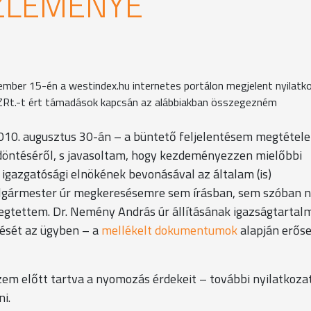
ZLEMÉNYE
mber 15-én a westindex.hu internetes portálon megjelent nyilatk
ZRt.-t ért támadások kapcsán az alábbiakban összegezném
10. augusztus 30-án – a büntető feljelentésem megtétele
 döntéséről, s javasoltam, hogy kezdeményezzen mielőbbi
 igazgatósági elnökének bevonásával az általam (is)
 Polgármester úr megkeresésemre sem írásban, sem szóban 
megtettem. Dr. Nemény András úr állításának igazságtartal
tését az ügyben – a
mellékelt dokumentumok
alapján erős
em előtt tartva a nyomozás érdekeit – további nyilatkoza
i.