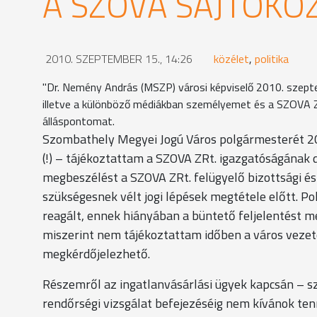
A SZOVA SAJTÓKÖ
2010. SZEPTEMBER 15., 14:26
közélet
,
politika
"Dr. Nemény András (MSZP) városi képviselő 2010. szepte
illetve a különböző médiákban személyemet és a SZOVA 
álláspontomat.
Szombathely Megyei Jogú Város polgármesterét 20
(!) – tájékoztattam a SZOVA ZRt. igazgatóságának
megbeszélést a SZOVA ZRt. felügyelő bizottsági és
szükségesnek vélt jogi lépések megtétele előtt.
reagált, ennek hiányában a büntető feljelentést 
miszerint nem tájékoztattam időben a város veze
megkérdőjelezhető.
Részemről az ingatlanvásárlási ügyek kapcsán – sz
rendőrségi vizsgálat befejezéséig nem kívánok tenn