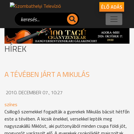
ÉLŐ ADÁS
HÍREK
A TÉVÉBEN JÁRT A MIKULÁS
2010. DECEMBER 07., 10:27
színes
Csillogó szemekkel fogadták a gyerekek Mikulás bácsit hétfőn
este a tévében. A kicsik énekkel, versekkel lepték meg
nagyszakállú Miklóst, aki puttonyából minden csupa földi jót,
mogyorót varázsolt elő. A gyerekek csokoládét majszoltak,