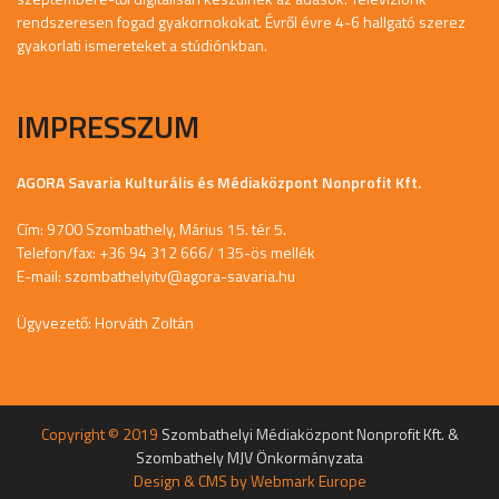
rendszeresen fogad gyakornokokat. Évről évre 4-6 hallgató szerez
gyakorlati ismereteket a stúdiónkban.
IMPRESSZUM
AGORA Savaria Kulturális és Médiaközpont Nonprofit Kft.
Cím: 9700 Szombathely, Márius 15. tér 5.
Telefon/fax: +36 94 312 666/ 135-ös mellék
E-mail:
szombathelyitv@agora-savaria.hu
Ügyvezető: Horváth Zoltán
Copyright © 2019
Szombathelyi Médiaközpont Nonprofit Kft. &
Szombathely MJV Önkormányzata
Design & CMS by
Webmark Europe