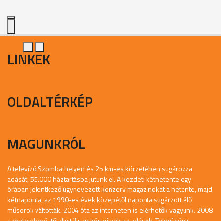
LINKEK
OLDALTÉRKÉP
MAGUNKRÓL
A televízó Szombathelyen és 25 km-es körzetében sugározza
adását, 55.000 háztartásba jutunk el. A kezdeti kéthetente egy
órában jelentkező úgynevezett konzerv magazinokat a hetente, majd
kétnaponta, az 1990-es évek közepétől naponta sugárzott élő
műsorok váltották. 2004 óta az interneten is elérhetők vagyunk. 2008
szeptemberé-től digitálisan készülnek az adások. Televíziónk