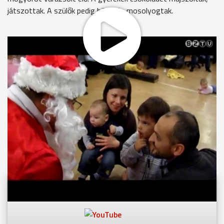
játszottak. A szülők pedig büszkén mosolyogtak.
MEGOSZTÁS
Videóink megtekinthetőek
Youtube-csatornánkon is!