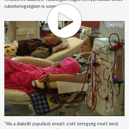
cukorbetegségben is szenved.
Számuk évről évre nő. Rendszeres szűréssel és egészséges
életmóddal a baj megelőzhető. Mónika hetente három
alkalommal jár dialízisre Sárvárról a szombathelyi központba.
Négy és fél éve szorul művese kezelésre, azóta átültetésre
vár. Itt a szombathelyi dialízis központban jelenleg 250
beteget kezelnek. Szerencsére kevés a Mónikához hasonló
fiatal - mondja az orvosigazgató, inkább idősebb korban
jelentkeznek a problémák. A dialízisre szorulók száma évente
6-7 százalékkal nő. A vesekárosodás kialakulásának
hátterében gyakran a cukorbetegség és a magas vérnyomás
áll.
Dr. Kulcsár Imre - orvosigazgató, szombathelyi
dialízisközpont
"Ma a dializált populáció emiatt a két betegség miatt kerül