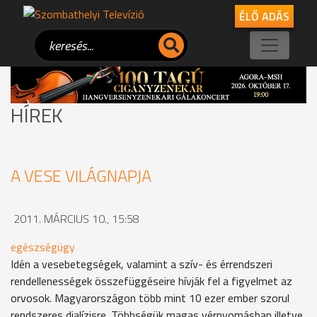
ÉLŐ ADÁS
HÍREK
A VESE VILÁGNAPJA
2011. MÁRCIUS 10., 15:58
egészségügy
Idén a vesebetegségek, valamint a szív- és érrendszeri
rendellenességek összefüggéseire hívják fel a figyelmet az
orvosok. Magyarországon több mint 10 ezer ember szorul
rendszeres dialízisre. Többségük magas vérnyomásban illetve