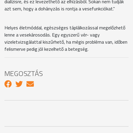
dialízisre, és ez levezethető az elhízásból. Sokan nem tudják
azt sem, hogy a dohányzás is rontja a vesefunkciókat."
Helyes életmóddal, egészséges táplálkozással megelőzhető
lenne a vesekárosodás. Egy egyszerű vér- vagy
vizeletvizsgálattal kiszűrhető, ha mégis probléma van, időben
felismerve pedig jól kezelhető a betegség.
MEGOSZTÁS