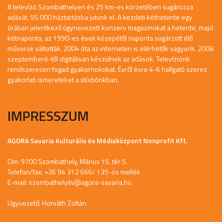
A televízó Szombathelyen és 25 km-es körzetében sugározza
adását, 55.000 háztartásba jutunk el. A kezdeti kéthetente egy
órában jelentkező úgynevezett konzerv magazinokat a hetente, majd
kétnaponta, az 1990-es évek közepétől naponta sugárzott élő
műsorok váltották. 2004 óta az interneten is elérhetők vagyunk. 2008
szeptemberé-től digitálisan készülnek az adások. Televíziónk
rendszeresen fogad gyakornokokat. Évről évre 4-6 hallgató szerez
gyakorlati ismereteket a stúdiónkban.
IMPRESSZUM
AGORA Savaria Kulturális és Médiaközpont Nonprofit Kft.
Cím: 9700 Szombathely, Márius 15. tér 5.
Telefon/fax: +36 94 312 666/ 135-ös mellék
E-mail:
szombathelyitv@agora-savaria.hu
Ügyvezető: Horváth Zoltán