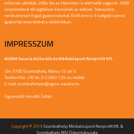
műsorok váltották. 2004 óta az interneten is elérhetők vagyunk. 2008
szeptemberé-től digitálisan készülnek az adások. Televíziónk
rendszeresen fogad gyakornokokat. Évről évre 4-6 hallgató szerez
gyakorlati ismereteket a stúdiónkban.
IMPRESSZUM
AGORA Savaria Kulturális és Médiaközpont Nonprofit Kft.
Cím: 9700 Szombathely, Márius 15. tér 5.
Telefon/fax: +36 94 312 666/ 135-ös mellék
E-mail:
szombathelyitv@agora-savaria.hu
Ügyvezető: Horváth Zoltán
Copyright © 2019
Szombathelyi Médiaközpont Nonprofit Kft. &
Szombathely MJV Önkormányzata