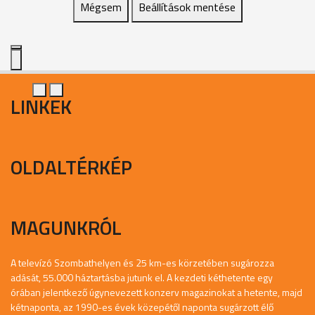
Mégsem
Beállítások mentése
LINKEK
OLDALTÉRKÉP
MAGUNKRÓL
A televízó Szombathelyen és 25 km-es körzetében sugározza
adását, 55.000 háztartásba jutunk el. A kezdeti kéthetente egy
órában jelentkező úgynevezett konzerv magazinokat a hetente, majd
kétnaponta, az 1990-es évek közepétől naponta sugárzott élő