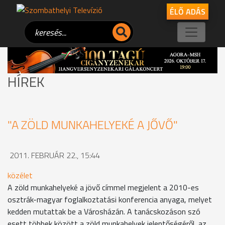
ÉLŐ ADÁS
HÍREK
"A ZÖLD MUNKAHELYEKÉ A JŐVŐ"
2011. FEBRUÁR 22., 15:44
közélet
A zöld munkahelyeké a jövő címmel megjelent a 2010-es
osztrák-magyar foglalkoztatási konferencia anyaga, melyet
kedden mutattak be a Városházán. A tanácskozáson szó
esett többek között a zöld munkahelyek jelentőségéről, az