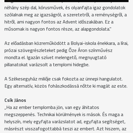
megszólalni. Itt valóban szép versek, a könnyű műfajból
néhány szép dal, kórusművek, és olyanfajta igaz gondolatok
szólalnak meg az igazságról, a szeretetről, a reménységről, a
hitről, ami nagyon fontos az Advent időszakában. Ez a
műsornak is nagyon fontos része, az alapgondolata."
Az előadásban közreműködött a Bolyai-iskola énekkara, a lírai,
prózai szövegrészleteket pedig Őze Áron színművész
mondta el. Igazán szívet melengető, megnyugtató
pillanatokat varázsolt a templomi hidegbe.
A Székesegyház miliője csak fokozta az ünnepi hangulatot.
Egy alternatív, közös fohászkodássá nőtte ki magát az este.
Csík János
„Ha az ember templomba jön, van egy áhitatos
megszeppenés. Technikai körülmények is mások. És maga a
helyszín, mely egyfajta varázslatot ad, egyfajta segítséget,
másrészt visszafogottabbá teszi az embert. Azt hiszem, az