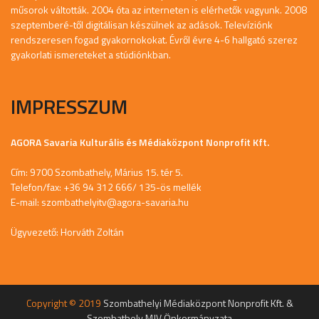
műsorok váltották. 2004 óta az interneten is elérhetők vagyunk. 2008
szeptemberé-től digitálisan készülnek az adások. Televíziónk
rendszeresen fogad gyakornokokat. Évről évre 4-6 hallgató szerez
gyakorlati ismereteket a stúdiónkban.
IMPRESSZUM
AGORA Savaria Kulturális és Médiaközpont Nonprofit Kft.
Cím: 9700 Szombathely, Márius 15. tér 5.
Telefon/fax: +36 94 312 666/ 135-ös mellék
E-mail:
szombathelyitv@agora-savaria.hu
Ügyvezető: Horváth Zoltán
Copyright © 2019
Szombathelyi Médiaközpont Nonprofit Kft. &
Szombathely MJV Önkormányzata