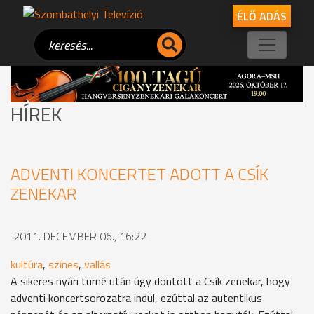
ÉLŐ ADÁS
HÍREK
ADVENTI KONCERTET ADOTT A CSÍK
ZENEKAR
2011. DECEMBER 06., 16:22
kultúra
,
színes
,
vallás
A sikeres nyári turné után úgy döntött a Csík zenekar, hogy
adventi koncertsorozatra indul, ezúttal az autentikus