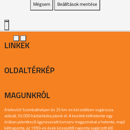
Mégsem
Beállítások mentése
LINKEK
OLDALTÉRKÉP
MAGUNKRÓL
A televízó Szombathelyen és 25 km-es körzetében sugározza
adását, 55.000 háztartásba jutunk el. A kezdeti kéthetente egy
órában jelentkező úgynevezett konzerv magazinokat a hetente, majd
kétnaponta, az 1990-es évek közepétől naponta sugárzott élő