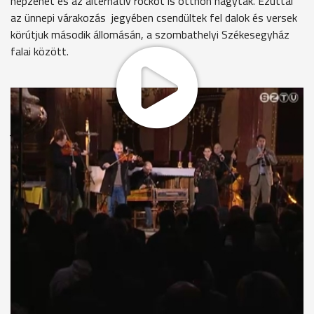
népzenét és az alternatív rockot is otthon hagyták. Ezúttal
az ünnepi várakozás jegyében csendültek fel dalok és versek
körútjuk második állomásán, a szombathelyi Székesegyház
falai között.
Csík János
„Nagyon örültem a gondolatnak, mert tényleg nagyon sokat
jövünk- megyünk fesztiválokon, zajosabb koncerteken
vagyunk, úgymond bulisabb produkciók vannak. Fontosnak
tartom, az igazi ünnepeket, melyekből egyre kevesebb van.
Nem baj, ha megünnepeljük ebben a várakozási időszakban
muzsikával, zenékkel, versekkel."
Csík János
„Nagyon szép versek, kórusművek születtek, egyházi
népénekek vannak, és nagyon nehéz úgy összerakni, hogy a
mai embernek is igazi élményt adjon. … Azok a dalok, amelyek
alapján megismerte az ország a Csík Zenekart, nem fognak