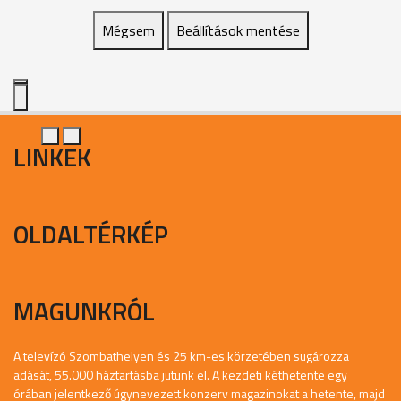
Mégsem
Beállítások mentése
LINKEK
OLDALTÉRKÉP
MAGUNKRÓL
A televízó Szombathelyen és 25 km-es körzetében sugározza
adását, 55.000 háztartásba jutunk el. A kezdeti kéthetente egy
órában jelentkező úgynevezett konzerv magazinokat a hetente, majd