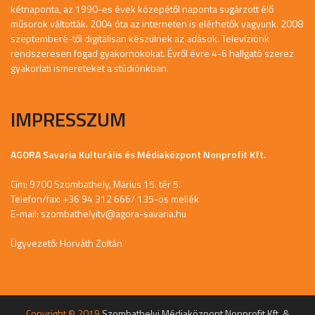
kétnaponta, az 1990-es évek közepétől naponta sugárzott élő
műsorok váltották. 2004 óta az interneten is elérhetők vagyunk. 2008
szeptemberé-től digitálisan készülnek az adások. Televíziónk
rendszeresen fogad gyakornokokat. Évről évre 4-6 hallgató szerez
gyakorlati ismereteket a stúdiónkban.
IMPRESSZUM
AGORA Savaria Kulturális és Médiaközpont Nonprofit Kft.
Cím: 9700 Szombathely, Márius 15. tér 5.
Telefon/fax: +36 94 312 666/ 135-ös mellék
E-mail:
szombathelyitv@agora-savaria.hu
Ügyvezető: Horváth Zoltán
Copyright © 2019
Szombathelyi Médiaközpont Nonprofit Kft. &