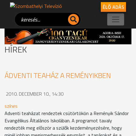
ÉLŐ ADÁS
HÍREK
ÁDVENTI TEAHÁZ A REMÉNYIKBEN
2010. DECEMBER 10., 14:30
színes
Adventi teaházat rendeztek csütörtökön a Reményik Sándor
Evangélikus Általános Iskolában. A programot tavaly
rendezték meg először a szülők kezdeményezésére, hogy
minél jobban megismerhessék egymást, a tanárokat és a