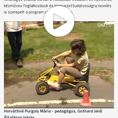
kézműves foglalkozások és környezettudatosságra nevelés
is szerepelt a program célkitűzéseiben.
Ma már a kikapcsolódásé volt a főszerep a Szélkeréken
szakkör zárónapján. Párhuzamosan két helyszínen tartották a
foglalkozásokat. Itt a Reményik iskola diákjai egy közlekedési
versenyben mutathatták meg, ki a leggyorsabb, és
legügyesebb.
Közben a Gothard iskola tanulói az egészséges életmóddal
kapcsolatos játékos feladatokat, totókat, találós kérdéseket
oldhattak meg.
Mivel a Gothard iskola kiemelt figyelmet fordíta a
környezettudatos nevelésre, így szívesen vették ezt a
programot. A kirándulások alkalmával megfigyelhették a
tanórákon tanult természeti változásokat is.
Horváthné Purguly Mária - pedagógus, Gothard Jenő
Általános Iskola