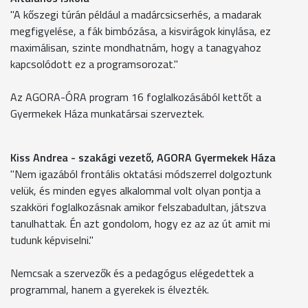
"A kőszegi túrán például a madárcsicserhés, a madarak
megfigyelése, a fák bimbózása, a kisvirágok kinylása, ez
maximálisan, szinte mondhatnám, hogy a tanagyahoz
kapcsolódott ez a programsorozat."
Az AGORA-ÓRA program 16 foglalkozásából kettőt a
Gyermekek Háza munkatársai szerveztek.
Kiss Andrea - szakági vezető, AGORA Gyermekek Háza
"Nem igazából frontális oktatási módszerrel dolgoztunk
velük, és minden egyes alkalommal volt olyan pontja a
szakköri foglalkozásnak amikor felszabadultan, játszva
tanulhattak. Én azt gondolom, hogy ez az az út amit mi
tudunk képviselni."
Nemcsak a szervezők és a pedagógus elégedettek a
programmal, hanem a gyerekek is élvezték.