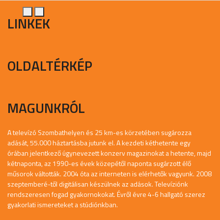
LINKEK
OLDALTÉRKÉP
MAGUNKRÓL
A televízó Szombathelyen és 25 km-es körzetében sugározza
adását, 55.000 háztartásba jutunk el. A kezdeti kéthetente egy
órában jelentkező úgynevezett konzerv magazinokat a hetente, majd
kétnaponta, az 1990-es évek közepétől naponta sugárzott élő
műsorok váltották. 2004 óta az interneten is elérhetők vagyunk. 2008
szeptemberé-től digitálisan készülnek az adások. Televíziónk
rendszeresen fogad gyakornokokat. Évről évre 4-6 hallgató szerez
gyakorlati ismereteket a stúdiónkban.