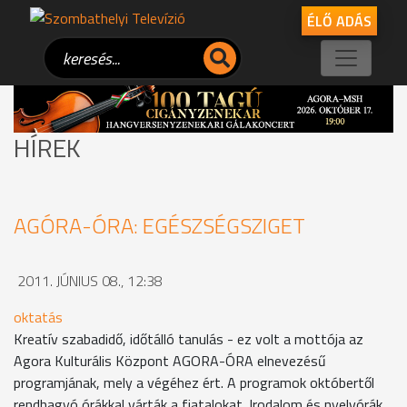
ÉLŐ ADÁS
HÍREK
AGÓRA-ÓRA: EGÉSZSÉGSZIGET
2011. JÚNIUS 08., 12:38
oktatás
Kreatív szabadidő, időtálló tanulás - ez volt a mottója az
Agora Kulturális Központ AGORA-ÓRA elnevezésű
programjának, mely a végéhez ért. A programok októbertől
rendhagyó órákkal várták a fiatalokat. Irodalom és nyelvórák,