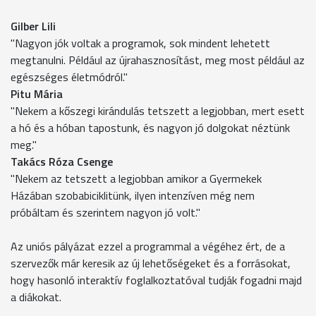
Gilber Lili
"Nagyon jók voltak a programok, sok mindent lehetett
megtanulni. Például az újrahasznosítást, meg most például az
egészséges életmódról."
Pitu Mária
"Nekem a kőszegi kirándulás tetszett a legjobban, mert esett
a hó és a hóban tapostunk, és nagyon jó dolgokat néztünk
meg."
Takács Róza Csenge
"Nekem az tetszett a legjobban amikor a Gyermekek
Házában szobabiciklitünk, ilyen intenzíven még nem
próbáltam és szerintem nagyon jó volt."
Az uniós pályázat ezzel a programmal a végéhez ért, de a
szervezők már keresik az új lehetőségeket és a forrásokat,
hogy hasonló interaktív foglalkoztatóval tudják fogadni majd
a diákokat.