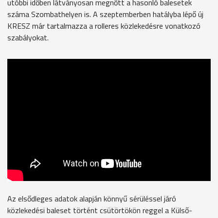
utóbbi időben látványosan megnőtt a hasonló balesetek
száma Szombathelyen is. A szeptemberben hatályba lépő új
KRESZ már tartalmazza a rolleres közlekedésre vonatkozó
szabályokat.
Az elsődleges adatok alapján könnyű sérüléssel járó
közlekedési baleset történt csütörtökön reggel a Külső-