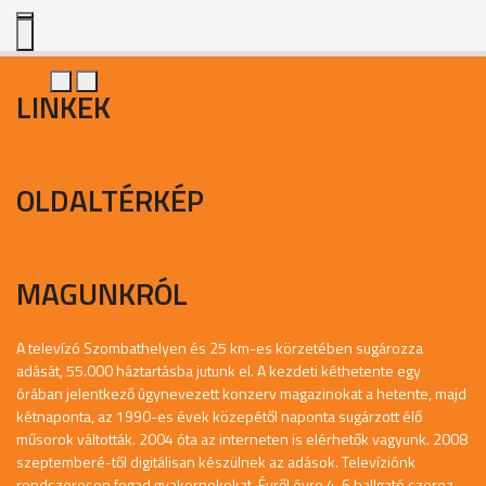
LINKEK
OLDALTÉRKÉP
MAGUNKRÓL
A televízó Szombathelyen és 25 km-es körzetében sugározza
adását, 55.000 háztartásba jutunk el. A kezdeti kéthetente egy
órában jelentkező úgynevezett konzerv magazinokat a hetente, majd
kétnaponta, az 1990-es évek közepétől naponta sugárzott élő
műsorok váltották. 2004 óta az interneten is elérhetők vagyunk. 2008
szeptemberé-től digitálisan készülnek az adások. Televíziónk
rendszeresen fogad gyakornokokat. Évről évre 4-6 hallgató szerez