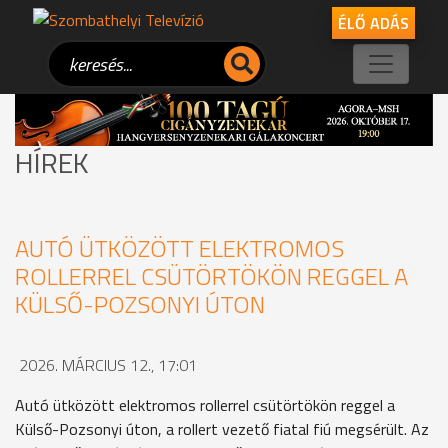
ÉLŐ ADÁS
HÍREK
AUTÓ ÜTKÖZÖTT ELEKTROMOS
ROLLERREL CSÜTÖRTÖKÖN REGGEL A
KÜLSŐ-POZSONYI ÚTON
2026. MÁRCIUS 12., 17:01
Autó ütközött elektromos rollerrel csütörtökön reggel a
Külső-Pozsonyi úton, a rollert vezető fiatal fiú megsérült. Az