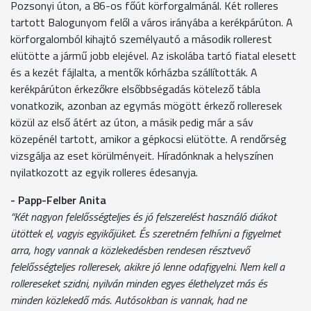
Pozsonyi úton, a 86-os főút körforgalmánál. Két rolleres
tartott Balogunyom felől a város irányába a kerékpárúton. A
körforgalomból kihajtó személyautó a második rollerest
elütötte a jármű jobb elejével. Az iskolába tartó fiatal elesett
és a kezét fájlalta, a mentők kórházba szállították. A
kerékpárúton érkezőkre elsőbbségadás kötelező tábla
vonatkozik, azonban az egymás mögött érkező rolleresek
közül az első átért az úton, a másik pedig már a sáv
közepénél tartott, amikor a gépkocsi elütötte. A rendőrség
vizsgálja az eset körülményeit. Híradónknak a helyszínen
nyilatkozott az egyik rolleres édesanyja.
- Papp-Felber Anita
“Két nagyon felelősségteljes és jó felszerelést használó diákot
ütöttek el, vagyis egyikőjüket. És szeretném felhívni a figyelmet
arra, hogy vannak a közlekedésben rendesen résztvevő
felelősségteljes rolleresek, akikre jó lenne odafigyelni. Nem kell a
rollereseket szidni, nyilván minden egyes élethelyzet más és
minden közlekedő más. Autósokban is vannak, had ne