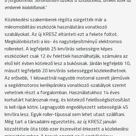
emberek kialakítanak."
Közlekedési szakemberek régóta sürgették már a
mikromobilitási eszközök használatára vonatkozó
szabályokat. Az új KRESZ eltünteti ezt a fekete foltot.
Megkülönbözteti a kis- és nagyteljesítményű elektromos
rollereket. A legfeljebb 25 km/órás sebességre képes
eszközöket csak 12 év felettiek használhatják, számukra az
első két évben kötelező lesz a bukósisak. Járdán legfeljebb 10,
másutt legfeljebb 20 km/órás sebességgel közlekedhetnek.
Az erősebb, 1 kilowattnál nagyobb motorral szerelt járművek
a segédmotoros kerékpárokra vonatkozó szabályok szerint
vehetnek részt a forgalomban. Használatukhoz 14 éves
korhatárt határoznak meg, és kötelező felelősségbiztosítást
is kell rájuk kötni. Legnagyobb engedélyezett sebességük 45
km/óra lesz. Egyik roller-típussal sem lehet utast szállítani.
Még tart a társadalmi egyeztetés, az új KRESZ januári
közzététele óta több ezer észrevétel érkezett a közlekedési
minisztériumhoz. A tervek szerint az új szabálykönyv