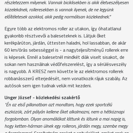
részletezzem milyenek. Vannak biciklisekben is akik életveszélyesen
közelekdnek, rolleresekben is vannak ilyenek, de ne legyünk
előítéletesek azokkal, akik pedig normálisan közlekednek.”
Egyre több az elektromos roller az utakon, így óhatatlanul
gyakoribb résztvevői a baleseteknek is. Látjuk őket
kerékpárúton, járdán, úttesten haladni, hol lassabban, de akár
60 km/órás sebességgel is - a nagyteljesítményű rollerek erre
is képesek. Ennél a balesetnél mindkét diák viselt sisakot, de
sokan nem használnak védőfelszerelést, így a sérülésveszély
is nagyobb. A KRESZ nem követte le az elektromos rollerek
robbanásszerű elterjedését, nem vonatkozik rájuk szabály. Az
autósok sem igen tudnak velük mit kezdeni.
Unger József - közlekedési szakértő
"Én az első pillanatban azt mondtam, hogy ezek sportcélú
eszközök, zárt pályán kellene őket alkalmazni, nem a hétköznapi
forgalomban. Olyan anomáliákat láttunk és látunk a mai napig is,
hogy ketten-hárman ülnek egy rolleron, járdán megy, szembe megy
a forgalommal. Sorolhatnám azokat a szituációkat, amiket ezek az