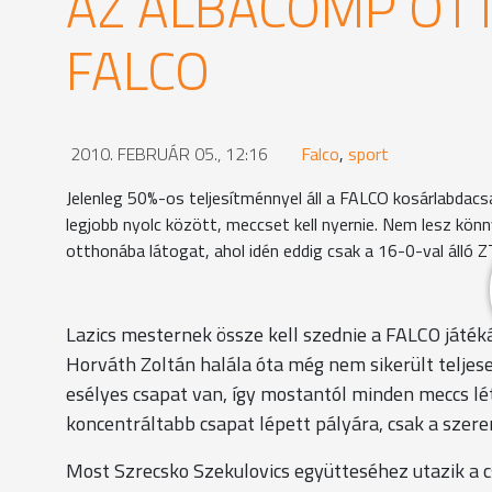
AZ ALBACOMP OT
FALCO
2010. FEBRUÁR 05., 12:16
Falco
,
sport
Jelenleg 50%-os teljesítménnyel áll a FALCO kosárlabdacsa
legjobb nyolc között, meccset kell nyernie. Nem lesz kö
otthonába látogat, ahol idén eddig csak a 16-0-val álló Z
Lazics mesternek össze kell szednie a FALCO játé
Horváth Zoltán halála óta még nem sikerült teljesen
esélyes csapat van, így mostantól minden meccs lé
koncentráltabb csapat lépett pályára, csak a szer
Most Szrecsko Szekulovics együtteséhez utazik a 