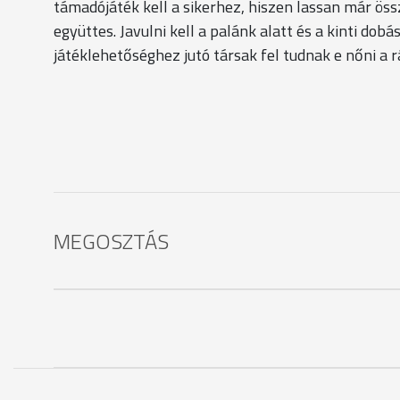
támadójáték kell a sikerhez, hiszen lassan már ös
együttes. Javulni kell a palánk alatt és a kinti dob
játéklehetőséghez jutó társak fel tudnak e nőni a r
MEGOSZTÁS