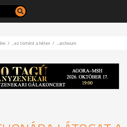
írei
...ez történt a héten
...archivum