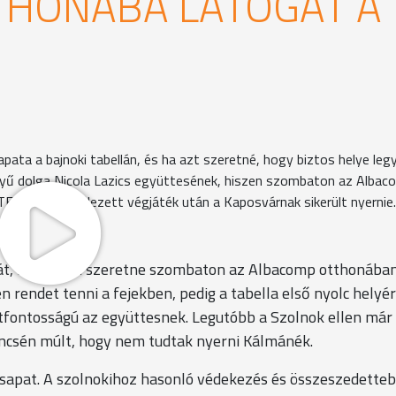
THONÁBA LÁTOGAT A
pata a bajnoki tabellán, és ha azt szeretné, hogy biztos helye leg
nnyű dolga Nicola Lazics együttesének, hiszen szombaton az Albac
TE-nek, és kieélezett végjáték után a Kaposvárnak sikerült nyernie
kát, ha győzni szeretne szombaton az Albacomp otthonában
 rendet tenni a fejekben, pedig a tabella első nyolc helyér
tfontosságú az együttesnek. Legutóbb a Szolnok ellen már
encsén múlt, hogy nem tudtak nyerni Kálmánék.
csapat. A szolnokihoz hasonló védekezés és összeszedette