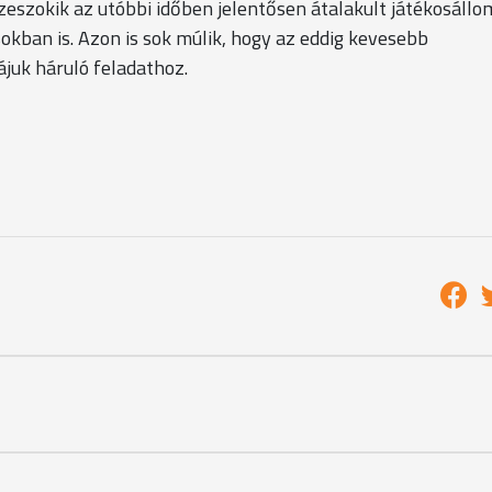
szeszokik az utóbbi időben jelentősen átalakult játékosáll
ásokban is. Azon is sok múlik, hogy az eddig kevesebb
ájuk háruló feladathoz.