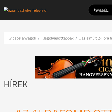
...videós anyagok
...legolvasottabbak
...az elmúlt 24 óra h
HÍREK