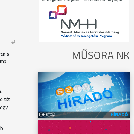
MŰSORAINK
yen a
omp
.
.
e tíz
 egy
bb