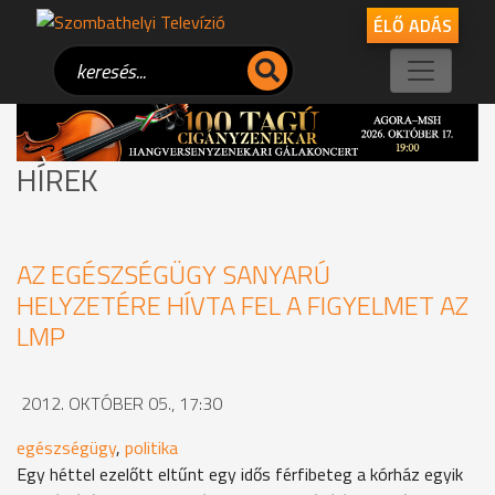
ÉLŐ ADÁS
HÍREK
AZ EGÉSZSÉGÜGY SANYARÚ
HELYZETÉRE HÍVTA FEL A FIGYELMET AZ
LMP
2012. OKTÓBER 05., 17:30
egészségügy
,
politika
Egy héttel ezelőtt eltűnt egy idős férfibeteg a kórház egyik