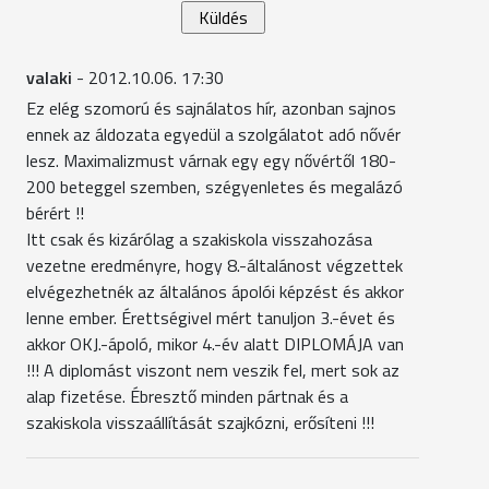
valaki
- 2012.10.06. 17:30
Ez elég szomorú és sajnálatos hír, azonban sajnos
ennek az áldozata egyedül a szolgálatot adó nővér
lesz. Maximalizmust várnak egy egy nővértől 180-
200 beteggel szemben, szégyenletes és megalázó
bérért !!
Itt csak és kizárólag a szakiskola visszahozása
vezetne eredményre, hogy 8.-általánost végzettek
elvégezhetnék az általános ápolói képzést és akkor
lenne ember. Érettségivel mért tanuljon 3.-évet és
akkor OKJ.-ápoló, mikor 4.-év alatt DIPLOMÁJA van
!!! A diplomást viszont nem veszik fel, mert sok az
alap fizetése. Ébresztő minden pártnak és a
szakiskola visszaállítását szajkózni, erősíteni !!!