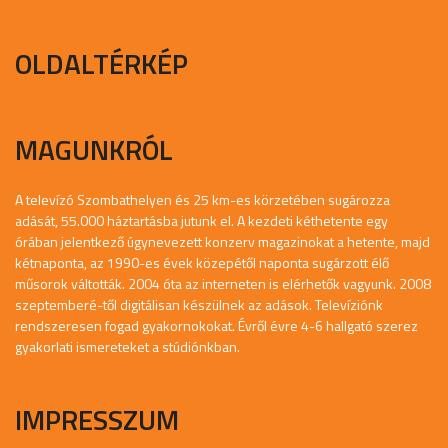
OLDALTÉRKÉP
MAGUNKRÓL
A televízó Szombathelyen és 25 km-es körzetében sugározza
adását, 55.000 háztartásba jutunk el. A kezdeti kéthetente egy
órában jelentkező úgynevezett konzerv magazinokat a hetente, majd
kétnaponta, az 1990-es évek közepétől naponta sugárzott élő
műsorok váltották. 2004 óta az interneten is elérhetők vagyunk. 2008
szeptemberé-től digitálisan készülnek az adások. Televíziónk
rendszeresen fogad gyakornokokat. Évről évre 4-6 hallgató szerez
gyakorlati ismereteket a stúdiónkban.
IMPRESSZUM