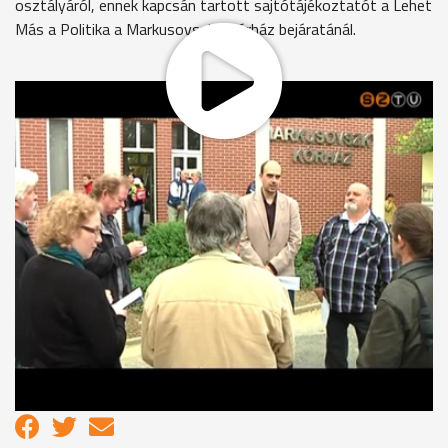
osztályáról, ennek kapcsán tartott sajtótájékoztatót a Lehet
Más a Politika a Markusovszky-kórház bejáratánál.
György István, a bűnmegelőzési bizottság LMP-s tagja
elmondta: a férfit a kórterme közelében, néhány helyiséggel
odébb találták meg, két napig feküdt a padlón úgy, hogy senki
nem vette észre. Közben a család és a polgárőrség
keresőcsapatot szervezett, amely a várost járta. Horváth
Zoltán képviselő szerint ez az eset is mutatja, mennyire
rossz állapotban van a magyar egészségügy, sem a személyi,
sem az anyagi feltételek nem megfelelőek. Mint mondták:
várják a belső vizsgálat ereményét, amely tudomásuk szerint
a héten indult a kórházban.
MEGOSZTÁS