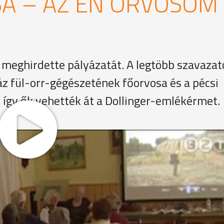
A – AZ ÉN ORVOSOM
 meghirdette pályázatát. A legtöbb szavazat
z fül-orr-gégészetének főorvosa és a pécsi
 így ők vehették át a Dollinger-emlékérmet.
ak az ÉLet GÉge NÉlkül Klub tagjai. Köztük Czobor József 
 Azóta maga is rendszeresen látogatja a kórházban a műtét 
inek kivették a gégéjét, kimondja az első "a" betűt, ami a
"