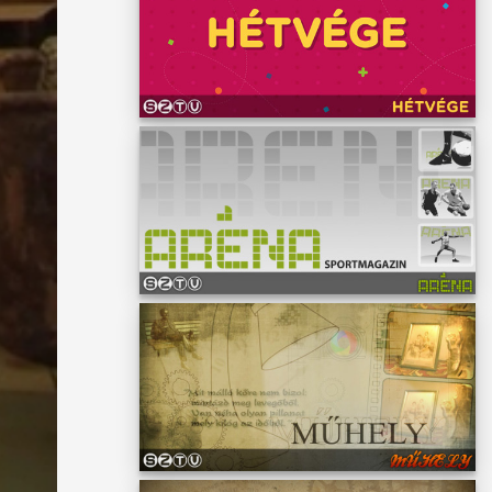
tegek
yütt.
ig