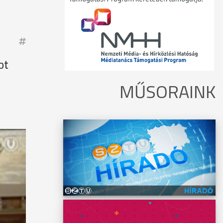
ot
MŰSORAINK
is,
előtt