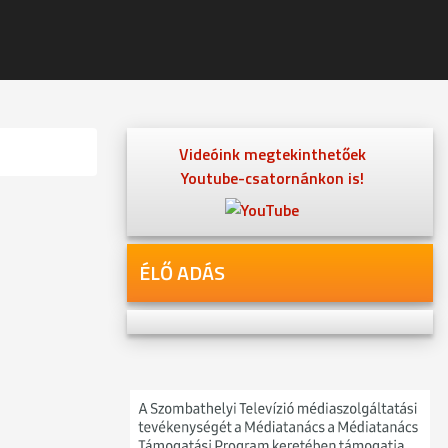
Videóink megtekinthetőek
Youtube-csatornánkon is!
ÉLŐ ADÁS