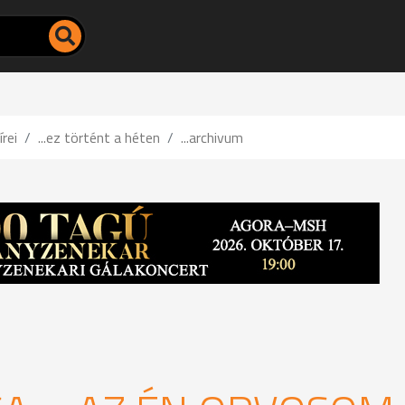
írei
...ez történt a héten
...archivum