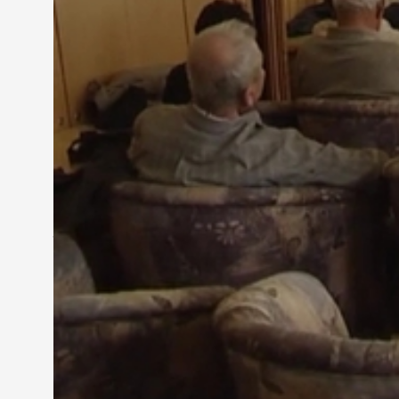
A Magyar Rákellenes Liga szombathelyi alapszervez
családtagjaik számára. Később más betegséggel élő
Dr. Halász Gyöngyi - főorvos
"Fontos, hogy megérezzék, hogy nincsenek egyedül
másiknak, és én is nagyon sok szeretetet kapok től
A daganatos betegeket segítő orvosok tevékenységé
javaslata alapján. Horváth László a műtétje után e
Horváth Lászlóné
"16 éve vagyunk a klub tagjai. Férjem is, és én is 
kínlódtunk és nehezen éltünk meg- itt a klubban fe
Az ÉLGÉNÉ klub rendszeresen szervez szakmai előa
látogatják betegtársaikat. De a szórakozásra is ma