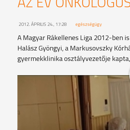
AZ ÉV ONKOLÓGUS
2012. ÁPRILIS 24., 17:28
egészségügy
A Magyar Rákellenes Liga 2012-ben is
Halász Gyöngyi, a Markusovszky Kórhá
gyermekklinika osztályvezetője kapta,
Egy zarándokútról szóló élménybeszámolót hallgatn
akinek több mint 10 éve távolították el a gégéjét.
álló betegeket, később segíti rehabilitációjukat,
Czobor József
"Főleg annak tudok örülni, amikor egy új tagunk, ak
legnehezebb. Annak az egész csapat úgy tud örülni.