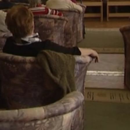
ete 16 éve alakult, akkor még a gégeeltávolítottak és
k is csatlakoztak.
 ebben a betegségben. Rengeteget tud adni egy sorstárs a
ük."
t ismeri el a liga a Dollinger Gyula-emlékéremmel - a be
gy évvel alapítóként csatlakozott a klubhoz feleségével eg
nagyon sok segítséget kaptunk. Mi -ahhoz képest amit egy év
lszabadultan, minden gátlás nélkül, jól érezzük magunkat."
dásokat, beszédrehabilitációs foglalkozásokat, a tagok
rad idő. Kirándulásokat vagy éppen farsangi mulatságot is