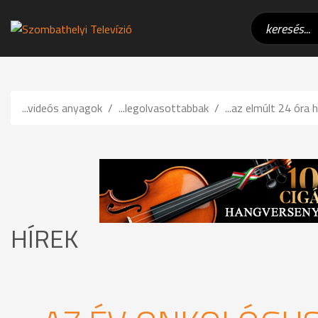
...videós anyagok
...legolvasottabbak
...az elmúlt 24 óra h
HÍREK