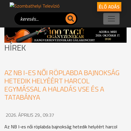
ÉLŐ ADÁS
HÍREK
AZ NB I-ES NŐI RÖPLABDA BAJNOKSÁG
HETEDIK HELYÉÉRT HARCOL
EGYMÁSSAL A HALADÁS VSE ÉS A
TATABÁNYA
2026. ÁPRILIS 29., 09:37
Az NB I-es női röplabda bajnokság hetedik helyéért harcol