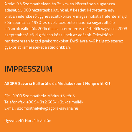
A televízó Szombathelyen és 25 km-es körzetében sugározza
adását, 55.000 háztartásba jutunk el. A kezdeti kéthetente egy
órában jelentkező úgynevezett konzerv magazinokat a hetente, majd
kétnaponta, az 1990-es évek közepétől naponta sugárzott élő
műsorok váltották. 2004 óta az interneten is elérhetők vagyunk. 2008
szeptemberé-től digitálisan készülnek az adások. Televíziónk
rendszeresen fogad gyakornokokat. Évről évre 4-6 hallgató szerez
gyakorlati ismereteket a stúdiónkban.
IMPRESSZUM
AGORA Savaria Kulturális és Médiaközpont Nonprofit Kft.
Cím: 9700 Szombathely, Márius 15. tér 5.
Telefon/fax: +36 94 312 666/ 135-ös mellék
E-mail:
szombathelyitv@agora-savaria.hu
Ügyvezető: Horváth Zoltán