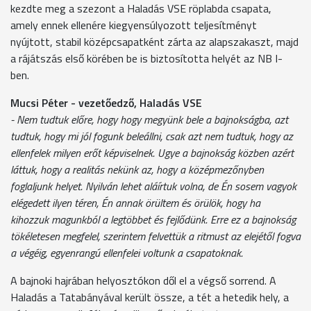
kezdte meg a szezont a Haladás VSE röplabda csapata,
amely ennek ellenére kiegyensúlyozott teljesítményt
nyújtott, stabil középcsapatként zárta az alapszakaszt, majd
a rájátszás első körében be is biztosította helyét az NB I-
ben.
Mucsi Péter - vezetőedző, Haladás VSE
- Nem tudtuk előre, hogy hogy megyünk bele a bajnokságba, azt
tudtuk, hogy mi jól fogunk beleállni, csak azt nem tudtuk, hogy az
ellenfelek milyen erőt képviselnek. Ugye a bajnokság közben azért
láttuk, hogy a realitás nekünk az, hogy a középmezőnyben
foglaljunk helyet. Nyilván lehet aláírtuk volna, de Én sosem vagyok
elégedett ilyen téren, Én annak örültem és örülök, hogy ha
kihozzuk magunkból a legtöbbet és fejlődünk. Erre ez a bajnokság
tökéletesen megfelel, szerintem felvettük a ritmust az elejétől fogva
a végéig, egyenrangú ellenfelei voltunk a csapatoknak.
A bajnoki hajrában helyosztókon dől el a végső sorrend. A
Haladás a Tatabányával került össze, a tét a hetedik hely, a