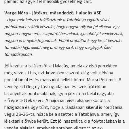
párharc az egyik fél második győzelméig tart.
Varga Nóra - játékos, másodedző, Haladás VSE
- Ugye már kétszer találkoztunk a Tatabánya együttesével,
próbáltunk ezekből készülni, hogy hogyan álljunk fel ellenük. Egy
nagyon-nagyon erős csapatról beszélünk, igazából jól védekeznek,
nagyon jó a nyitásfogadásuk. Ebből próbáltunk egy kicsit készülni
támadási figurákkal meg arra egy picit, hogy meglepjük őket
támadásokban.
Jól kezdte a találkozót a Haladás, amely az első percekben
még vezetett is, ezt követően viszont elég volt néhány
pontatlan ütés és máris időt kellett kérnie Mucsi Péternek. A
vendégek főleg nyitásfogadásban és szélsőjátékban
bizonyultak pontosabbnak, így a játszmán belül nagyobb
előnyre tettek szert. A hajrában visszakapaszkodott a
házigazda és úgy tűnt, hogy a ráadásban sikerül is fordítania,
végül 28-26-tal húzta be a szettet a Tatabánya, amely így
lélektani előnybe került. Ezt jól használta ki a folytatásban is a
vendég alakulat, amelynek soraiban villogott az ex-