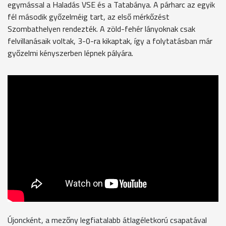
egymással a Haladás VSE és a Tatabánya. A párharc az egyik
fél második győzelméig tart, az első mérkőzést
Szombathelyen rendezték. A zöld-fehér lányoknak csak
felvillanásaik voltak, 3-0-ra kikaptak, így a folytatásban már
győzelmi kényszerben lépnek pályára.
Újoncként, a mezőny legfiatalabb átlagéletkorú csapatával