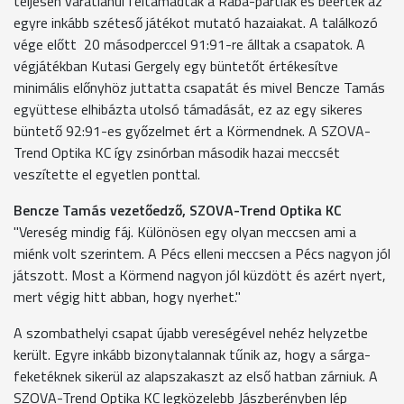
teljesen váratlanul feltámadtak a Rába-partiak és beérték az
egyre inkább széteső játékot mutató hazaiakat. A találkozó
vége előtt 20 másodperccel 91:91-re álltak a csapatok. A
végjátékban Kutasi Gergely egy büntetőt értékesítve
minimális előnyhöz juttatta csapatát és mivel Bencze Tamás
együttese elhibázta utolsó támadását, ez az egy sikeres
büntető 92:91-es győzelmet ért a Körmendnek. A SZOVA-
Trend Optika KC így zsinórban második hazai meccsét
veszítette el egyetlen ponttal.
Bencze Tamás vezetőedző, SZOVA-Trend Optika KC
"Vereség mindig fáj. Különösen egy olyan meccsen ami a
miénk volt szerintem. A Pécs elleni meccsen a Pécs nagyon jól
játszott. Most a Körmend nagyon jól küzdött és azért nyert,
mert végig hitt abban, hogy nyerhet."
A szombathelyi csapat újabb vereségével nehéz helyzetbe
került. Egyre inkább bizonytalannak tűnik az, hogy a sárga-
feketéknek sikerül az alapszakaszt az első hatban zárniuk. A
SZOVA-Trend Optika KC legközelebb Jászberényben lép