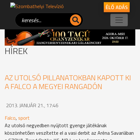
ÉLŐ ADÁS
HÍREK
AZ UTOLSÓ PILLANATOKBAN KAPOTT KI
A FALCO A MEGYEI RANGADÓN
2013. JANUÁR 21., 17:46
Falco
,
sport
Az utolsó negyedben nyújtott gyenge játékának
köszönhetően veszítette el a vasi derbit az Aréna Savariában