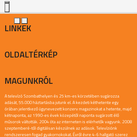
LINKEK
OLDALTÉRKÉP
MAGUNKRÓL
A televízó Szombathelyen és 25 km-es körzetében sugározza
adását, 55.000 háztartásba jutunk el. A kezdeti kéthetente egy
órában jelentkező úgynevezett konzerv magazinokat a hetente, majd
kétnaponta, az 1990-es évek közepétől naponta sugárzott élő
műsorok váltották. 2004 óta az interneten is elérhetők vagyunk. 2008
szeptemberé-től digitálisan készülnek az adások. Televíziónk
rendszeresen fogad gyakornokokat. Évről évre 4-6 hallgató szerez