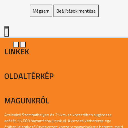
Mégsem
Beállítások mentése
LINKEK
OLDALTÉRKÉP
MAGUNKRÓL
A televízó Szombathelyen és 25 km-es körzetében sugározza
adását, 55.000 háztartásba jutunk el. A kezdeti kéthetente egy
órában jelentkező úgynevezett konzerv magazinokat a hetente, majd