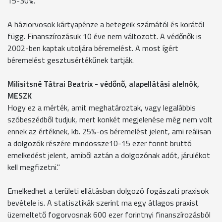
15-30%."
A háziorvosok kártyapénze a betegeik számától és korától
függ. Finanszírozásuk 10 éve nem változott. A védőnők is
2002-ben kaptak utoljára béremelést. A most ígért
béremelést gesztusértékűnek tartják.
Milisitsné Tátrai Beatrix - védőnő, alapellátási alelnök,
MESZK
Hogy ez a mérték, amit meghatároztak, vagy legalábbis
szóbeszédből tudjuk, mert konkét megjelenése még nem volt
ennek az értéknek, kb. 25%-os béremelést jelent, ami reálisan
a dolgozók részére mindössze10-15 ezer forint bruttó
emelkedést jelent, amiből aztán a dolgozónak adót, járulékot
kell megfizetni."
Emelkedhet a területi ellátásban dolgozó fogászati praxisok
bevétele is. A statisztikák szerint ma egy átlagos praxist
üzemeltető fogorvosnak 600 ezer forintnyi finanszírozásból