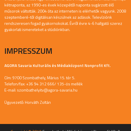
kétnaponta, az 1990-es évek közepétől naponta sugárzott élő
műsorok váltották. 2004 óta az interneten is elérhetők vagyunk. 2008
szeptemberé-től digitálisan készülnek az adások. Televíziónk
rendszeresen fogad gyakornokokat. Évről évre 4-6 hallgató szerez
gyakorlati ismereteket a stúdiónkban.
IMPRESSZUM
AGORA Savaria Kulturális és Médiaközpont Nonprofit Kft.
Cím: 9700 Szombathely, Márius 15. tér 5.
Telefon/fax: +36 94 312 666/ 135-ös mellék
E-mail:
szombathelyitv@agora-savaria.hu
Ügyvezető: Horváth Zoltán