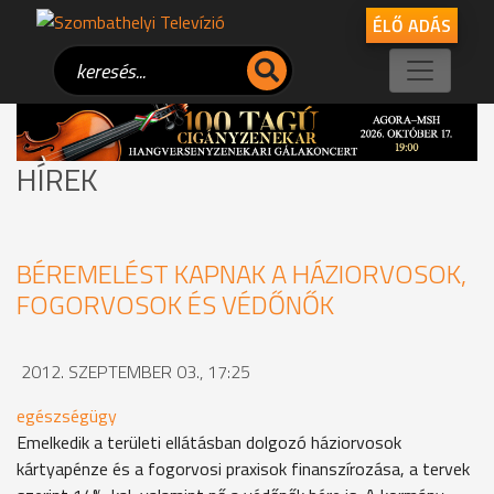
ÉLŐ ADÁS
HÍREK
BÉREMELÉST KAPNAK A HÁZIORVOSOK,
FOGORVOSOK ÉS VÉDŐNŐK
2012. SZEPTEMBER 03., 17:25
egészségügy
Emelkedik a területi ellátásban dolgozó háziorvosok
kártyapénze és a fogorvosi praxisok finanszírozása, a tervek