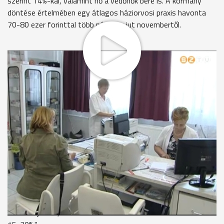
szerint 14%-kal, valamint nő a védőnők bére is. A kormány
döntése értelmében egy átlagos háziorvosi praxis havonta
70-80 ezer forinttal több pénzhez jut novembertől.
Legli Veronika háziorvosi rendelőjében naponta átlagosan 70-
80 beteg fordul meg. Praxisát a hozzá leadott kártyák
egészségbiztosítási finanszírozásából, a területéhez tartozó
lakosok után járó, valamint a szakorvosi díjból tartja fenn. A
beígért kártyapénzemelés nem feltétlenül jelent majd
béremelkedést, hisz a praxis egyéb költségeit is ki kell
gazdálkodni, ami a bevételek közel 70%-a - mondja a
doktornő.
Dr. Legli Veronika - háziorvos
"Nem csak bérre szól ez a pénz. A megemelkedett
rezsiköltséget: a benzint, írószert, számítgépet, programot,
tiszítószert nekünk mind ebből a pénzből kell finanszírozni. Ez
nem azt jelenti, mint a kórházban alkalmazott orvosnak adott