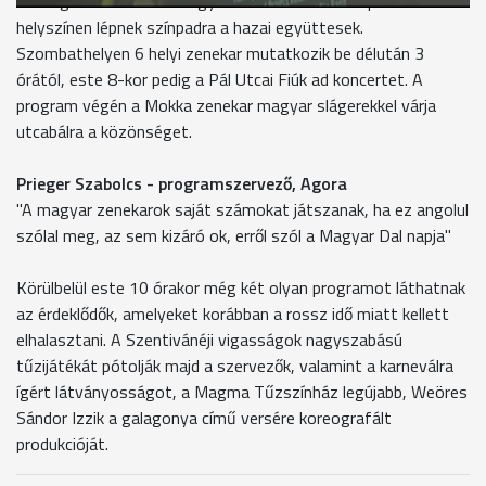
Országszerte 8 vidéki nagyvárosban és 10 budapesti
helyszínen lépnek színpadra a hazai együttesek.
Szombathelyen 6 helyi zenekar mutatkozik be délután 3
órától, este 8-kor pedig a Pál Utcai Fiúk ad koncertet. A
program végén a Mokka zenekar magyar slágerekkel várja
utcabálra a közönséget.
Prieger Szabolcs - programszervező, Agora
"A magyar zenekarok saját számokat játszanak, ha ez angolul
szólal meg, az sem kizáró ok, erről szól a Magyar Dal napja"
Körülbelül este 10 órakor még két olyan programot láthatnak
az érdeklődők, amelyeket korábban a rossz idő miatt kellett
elhalasztani. A Szentivánéji vigasságok nagyszabású
tűzijátékát pótolják majd a szervezők, valamint a karneválra
ígért látványosságot, a Magma Tűzszínház legújabb, Weöres
Sándor Izzik a galagonya című versére koreografált
produkcióját.