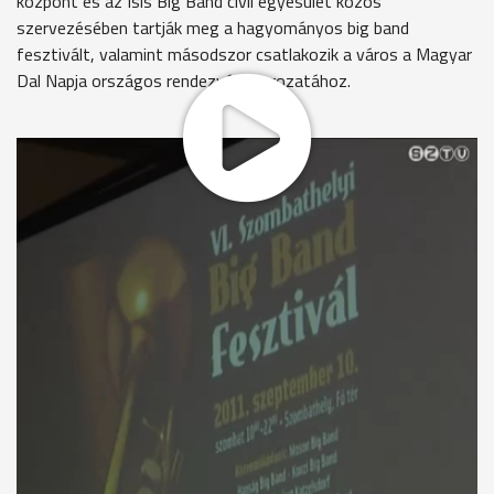
központ és az Isis Big Band civil egyesület közös
szervezésében tartják meg a hagyományos big band
fesztivált, valamint másodszor csatlakozik a város a Magyar
Dal Napja országos rendezvénysorozatához.
Hatodik alkalommal lesz Big Band Fesztivál Szombathelyen.
Szeptember 10-én, szombaton délelőtt 11 órakor kezdődik a
program a Fő téren. Nyolc zenekart hallhat majd a közönség.
A múlt század első felében hódított az Amerikában
gyökerező stílus. A swing-korszak népszerű tánczenekarainak
nyomdokain napjainkban újra egyre-másra alakulnak a big
bandek, minden korábbinál szélesebb repertoárral.
Pintér Róbert - elnök, Isis Big Band Egyesület
"A klasszikus darabokon a mai slágerekig, sokféle zenei stílust
megszólaltatnak a zenekarok."
Vasárnap a Magyar Dal Napjával folytatódik a zenés hétvége.