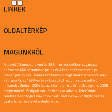
LINKEK
OLDALTÉRKÉP
MAGUNKRÓL
A televízó Szombathelyen és 25 km-es körzetében sugározza
adását, 55.000 háztartásba jutunk el. A kezdeti kéthetente egy
órában jelentkező úgynevezett konzerv magazinokat a hetente, majd
kétnaponta, az 1990-es évek közepétől naponta sugárzott élő
műsorok váltották. 2004 óta az interneten is elérhetők vagyunk. 2008
szeptemberé-től digitálisan készülnek az adások. Televíziónk
rendszeresen fogad gyakornokokat. Évről évre 4-6 hallgató szerez
gyakorlati ismereteket a stúdiónkban.