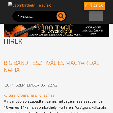
ÉLŐ ADÁS
HÍREK
BIG BAND FESZTIVÁL ÉS MAGYAR DAL
NAPJA
2011. SZEPTEMBER 06., 22:42
kultúra
,
programajánló
,
színes
A nyár utolsó szabadtéri zenés hétvégéje lesz szeptember
10-én és 11-én a szombathelyi Fő téren. Az Agora kulturális