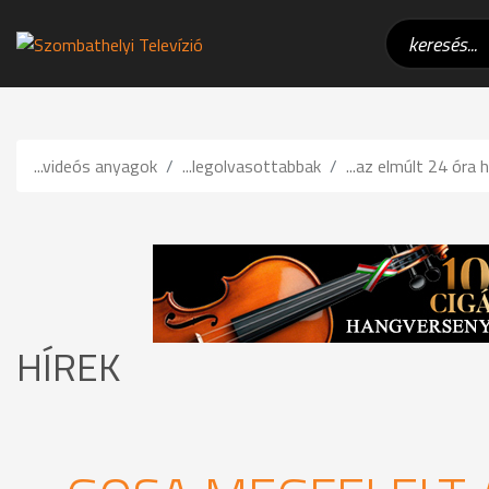
...videós anyagok
...legolvasottabbak
...az elmúlt 24 óra h
HÍREK