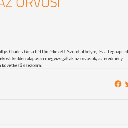
AZ ORVOSI
löltje. Charles Gosa hétfőn érkezett Szombathelyre, és a tegnapi e
játékost kedden alaposan megvizsgálták az orvosok, az eredmény
 a következő szezonra.