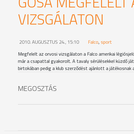
GOSA MEGFELELT 
VIZSGÁLATON
2010. AUGUSZTUS 24., 15:10
Falco
,
sport
Megfelelt az orvosi vizsgálaton a Falco amerikai légiósje
már a csapattal gyakorolt. A tavaly sérülésekkel küzdő 
birtokában pedig a klub szerződést ajánlott a játékosnak
MEGOSZTÁS