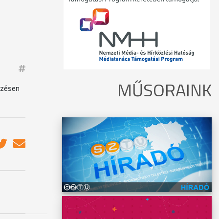
MŰSORAINK
dzésen