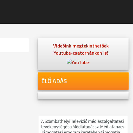
Videóink megtekinthetőek
Youtube-csatornánkon is!
ÉLŐ ADÁS