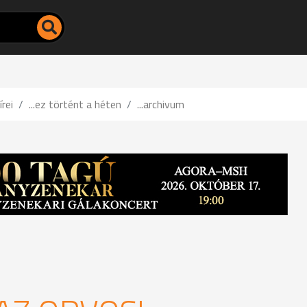
írei
...ez történt a héten
...archivum