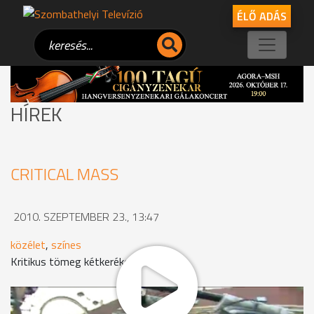
ÉLŐ ADÁS
HÍREK
CRITICAL MASS
2010. SZEPTEMBER 23., 13:47
közélet
,
színes
Kritikus tömeg kétkeréken
Nem mindennapi felvonulásnak lehettek tanúi, akik tegnap a
belváros és környékén közlekedtek. Mintegy 150 bringás