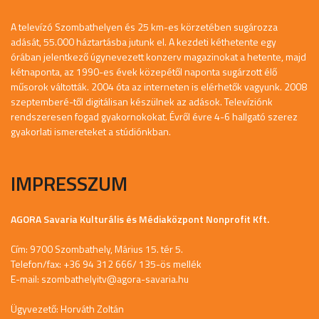
A televízó Szombathelyen és 25 km-es körzetében sugározza
adását, 55.000 háztartásba jutunk el. A kezdeti kéthetente egy
órában jelentkező úgynevezett konzerv magazinokat a hetente, majd
kétnaponta, az 1990-es évek közepétől naponta sugárzott élő
műsorok váltották. 2004 óta az interneten is elérhetők vagyunk. 2008
szeptemberé-től digitálisan készülnek az adások. Televíziónk
rendszeresen fogad gyakornokokat. Évről évre 4-6 hallgató szerez
gyakorlati ismereteket a stúdiónkban.
IMPRESSZUM
AGORA Savaria Kulturális és Médiaközpont Nonprofit Kft.
Cím: 9700 Szombathely, Márius 15. tér 5.
Telefon/fax: +36 94 312 666/ 135-ös mellék
E-mail:
szombathelyitv@agora-savaria.hu
Ügyvezető: Horváth Zoltán