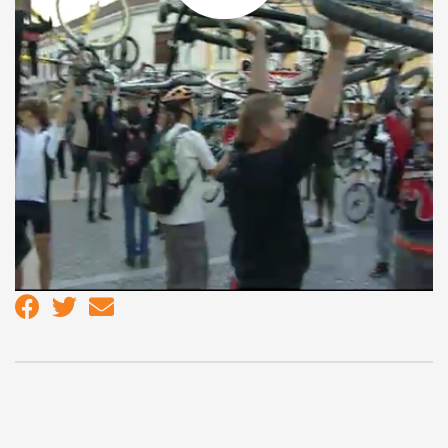
tekert át a városon az európai autómentes nap alkalmából. A
Critical Mass nevű megmozdulást minden évben a Föld napján
és az autómentes napon szervezik meg. A célja az, hogy
felhívják a kerékpárosokra a figyelmet. Emellett idén azt is
szeretnék elérni, hogy az új kreszt még jobban kiterjesztve,
az arra alkalmas egyirányú utcákba mindkét irányból
behajthassanak. A hagyományok alapján idén sem maradt el
szokásos kerékpár-emelés.
MEGOSZTÁS