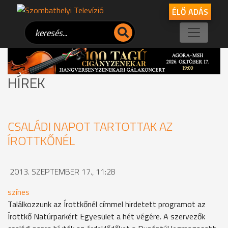
ÉLŐ ADÁS
HÍREK
CSALÁDI NAPOT TARTOTTAK AZ
ÍROTTKŐNÉL
2013. SZEPTEMBER 17., 11:28
színes
Találkozzunk az Írottkőnél címmel hirdetett programot az
Írottkő Natúrparkért Egyesület a hét végére. A szervezők