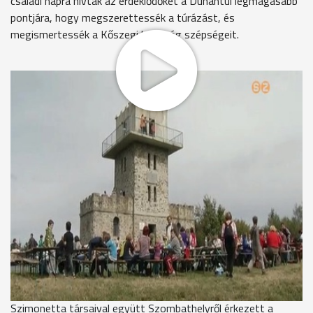
családi napra hívták az érdeklődőket a Dunántúl legmagasabb
pontjára, hogy megszerettessék a túrázást, és
megismertessék a Kőszegi hegység szépségeit.
A Kőszegi Tornyosok zenével várták az Írottkőre a szélrózsa
minden irányából érkező túrázókat vasárnap.
Bozzai Judit
Rendszeresen túrázunk, olyanannyira, hogy elhatároztuk, az
országos KÉK Túra útvonalát is végigjárjuk. Miután
kezdőpont az Írottkő, ezért ma itt fogjuk az első pecsétet a
füzetünkben elhelyezni.
A városból ingyenes buszjárat közlekedett a hegyre, de az
utolsó 2 km-t mindenkinek gyalog kellett megtenni.
Horváth Szimonetta
Még kétszer ennyit lehetne gyalogolni, és akkor elfáradok.
Szimonetta társaival együtt Szombathelyről érkezett a