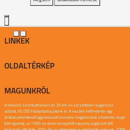
LINKEK
OLDALTÉRKÉP
MAGUNKRÓL
A televízó Szombathelyen és 25 km-es körzetében sugározza
adását, 55.000 háztartásba jutunk el. A kezdeti kéthetente egy
órában jelentkező úgynevezett konzerv magazinokat a hetente, majd
kétnaponta, az 1990-es évek közepétől naponta sugárzott élő
műsorok váltották. 2004 óta az interneten is elérhetők vagyunk. 2008