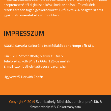
szeptemberé-től digitálisan készülnek az adások. Televíziónk
rendszeresen fogad gyakornokokat. Évről évre 4-6 hallgató szerez
gyakorlati ismereteket a stúdiónkban.
IMPRESSZUM
AGORA Savaria Kulturális és Médiaközpont Nonprofit Kft.
Cím: 9700 Szombathely, Márius 15. tér 5.
Telefon/fax: +36 94 312 666/ 135-ös mellék
E-mail:
szombathelyitv@agora-savaria.hu
Ügyvezető: Horváth Zoltán
Copyright © 2019
Szombathelyi Médiaközpont Nonprofit Kft. &
Szombathely MJV Önkormányzata