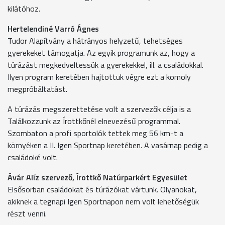
kilátóhoz.
Hertelendiné Varró Ágnes
Tudor Alapítvány a hátrányos helyzetű, tehetséges
gyerekeket támogatja. Az egyik programunk az, hogy a
túrázást megkedveltessük a gyerekekkel, ill. a családokkal.
Ilyen program keretében hajtottuk végre ezt a komoly
megpróbáltatást.
A túrázás megszerettetése volt a szervezők célja is a
Találkozzunk az Írottkőnél elnevezésű programmal.
Szombaton a profi sportolók tettek meg 56 km-t a
környéken a II. Igen Sportnap keretében. A vasárnap pedig a
családoké volt.
Ávár Alíz szervező, Írottkő Natúrparkért Egyesület
Elsősorban családokat és túrázókat vártunk. Olyanokat,
akiknek a tegnapi Igen Sportnapon nem volt lehetőségük
részt venni.