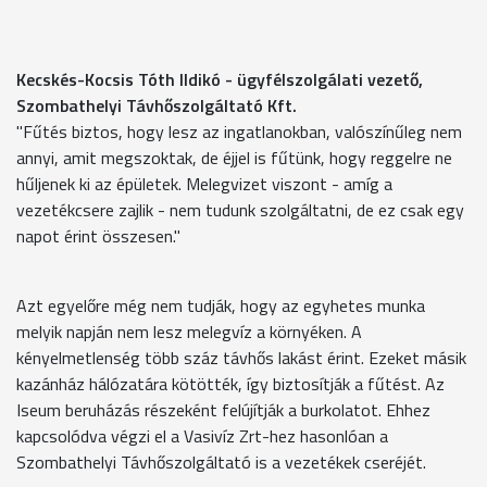
Kecskés-Kocsis Tóth Ildikó - ügyfélszolgálati vezető,
Szombathelyi Távhőszolgáltató Kft.
"Fűtés biztos, hogy lesz az ingatlanokban, valószínűleg nem
annyi, amit megszoktak, de éjjel is fűtünk, hogy reggelre ne
hűljenek ki az épületek. Melegvizet viszont - amíg a
vezetékcsere zajlik - nem tudunk szolgáltatni, de ez csak egy
napot érint összesen."
Azt egyelőre még nem tudják, hogy az egyhetes munka
melyik napján nem lesz melegvíz a környéken. A
kényelmetlenség több száz távhős lakást érint. Ezeket másik
kazánház hálózatára kötötték, így biztosítják a fűtést. Az
Iseum beruházás részeként felújítják a burkolatot. Ehhez
kapcsolódva végzi el a Vasivíz Zrt-hez hasonlóan a
Szombathelyi Távhőszolgáltató is a vezetékek cseréjét.