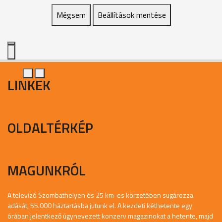
Mégsem
Beállítások mentése
LINKEK
OLDALTÉRKÉP
MAGUNKRÓL
A televízó Szombathelyen és 25 km-es körzetében sugározza
adását, 55.000 háztartásba jutunk el. A kezdeti kéthetente egy
órában jelentkező úgynevezett konzerv magazinokat a hetente, majd