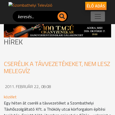
ÉLŐ ADÁS
HÍREK
CSERÉLIK A TÁVVEZETÉKEKET, NEM LESZ
MELEGVÍZ
2011. FEBRUÁR 22., 08:08
közélet
Egy héten át cseréli a távvezetéket a Szombathelyi
Távhőszolgáltató Kft. a Thököly utcai körforgalom építési