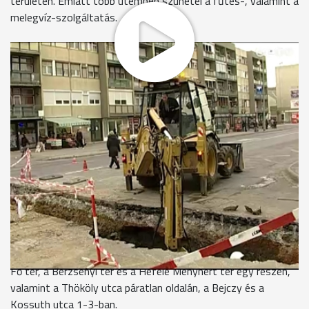
területén. Emiatt több ütemben szünetel a fűtés-, valamint a
melegvíz-szolgáltatás.
A Távhő arról tájékoztatta híradónkat, hogy a munkálatok
ideje alatt is meleg lesz a lakásokban, mert egy másik
kazánházra kötötték át az érintetteket.
A régi távhővezetékről bontják le a betonborítást a Thököly
utcában. Ma a földmunkát végezték el itt. Amíg világos volt,
dolgoztak. Rövid a határidő, egy hét alatt kell kicserélni a
vezetéket ezen a 24 méteres szakaszon. Fél pályás útlezárás
mellett dolgoznak, emiatt már ma torlódtak az autósok.
A munkálatok miatt nem csak a közlekedésben várható
fennakadás. A távhőszolgáltató ilyen plakátokon
tájékoztatta a környéken lakókat, hogy február 21-től 27-éig
több ütemben szünetel a fűtési és a melegvíz-szolgáltatás a
Fő tér, a Berzsenyi tér és a Hefele Menyhért tér egy részén,
valamint a Thököly utca páratlan oldalán, a Bejczy és a
Kossuth utca 1-3-ban.