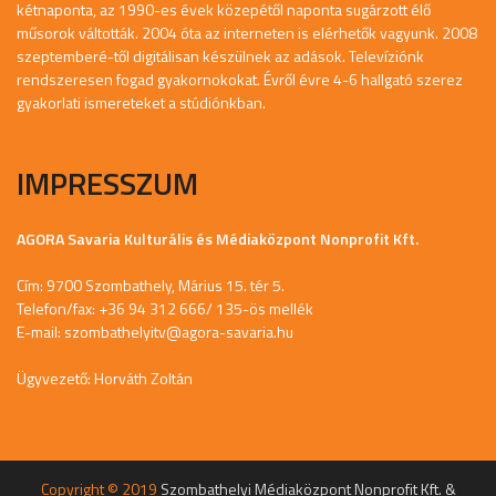
kétnaponta, az 1990-es évek közepétől naponta sugárzott élő
műsorok váltották. 2004 óta az interneten is elérhetők vagyunk. 2008
szeptemberé-től digitálisan készülnek az adások. Televíziónk
rendszeresen fogad gyakornokokat. Évről évre 4-6 hallgató szerez
gyakorlati ismereteket a stúdiónkban.
IMPRESSZUM
AGORA Savaria Kulturális és Médiaközpont Nonprofit Kft.
Cím: 9700 Szombathely, Márius 15. tér 5.
Telefon/fax: +36 94 312 666/ 135-ös mellék
E-mail:
szombathelyitv@agora-savaria.hu
Ügyvezető: Horváth Zoltán
Copyright © 2019
Szombathelyi Médiaközpont Nonprofit Kft. &